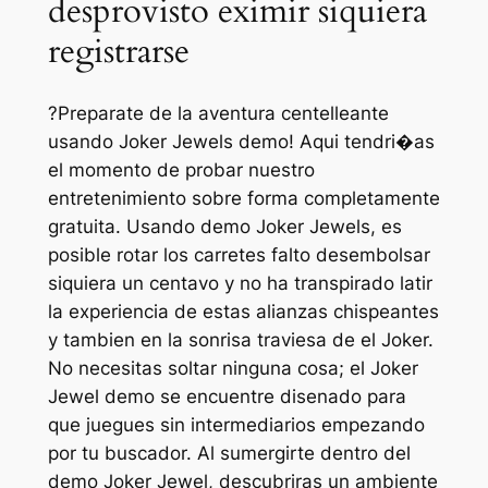
desprovisto eximir siquiera
registrarse
?Preparate de la aventura centelleante
usando Joker Jewels demo! Aqui tendri�as
el momento de probar nuestro
entretenimiento sobre forma completamente
gratuita. Usando demo Joker Jewels, es
posible rotar los carretes falto desembolsar
siquiera un centavo y no ha transpirado latir
la experiencia de estas alianzas chispeantes
y tambien en la sonrisa traviesa de el Joker.
No necesitas soltar ninguna cosa; el Joker
Jewel demo se encuentre disenado para
que juegues sin intermediarios empezando
por tu buscador. Al sumergirte dentro del
demo Joker Jewel, descubriras un ambiente