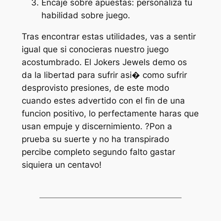
Encaje sobre apuestas: personaliza tu
habilidad sobre juego.
Tras encontrar estas utilidades, vas a sentir
igual que si conocieras nuestro juego
acostumbrado. El Jokers Jewels demo os
da la libertad para sufrir asi� como sufrir
desprovisto presiones, de este modo
cuando estes advertido con el fin de una
funcion positivo, lo perfectamente haras que
usan empuje y discernimiento. ?Pon a
prueba su suerte y no ha transpirado
percibe completo segundo falto gastar
siquiera un centavo!