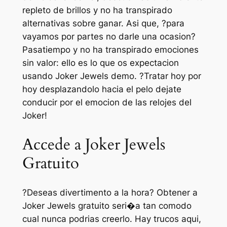
repleto de brillos y no ha transpirado
alternativas sobre ganar. Asi que, ?para
vayamos por partes no darle una ocasion?
Pasatiempo y no ha transpirado emociones
sin valor: ello es lo que os expectacion
usando Joker Jewels demo. ?Tratar hoy por
hoy desplazandolo hacia el pelo dejate
conducir por el emocion de las relojes del
Joker!
Accede a Joker Jewels
Gratuito
?Deseas divertimento a la hora? Obtener a
Joker Jewels gratuito seri�a tan comodo
cual nunca podrias creerlo. Hay trucos aqui,