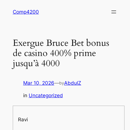
Skip
Comp4200
to
content
Exergue Bruce Bet bonus
de casino 400% prime
jusqu’à 4000
Mar 10, 2026
—
AbdulZ
by
in
Uncategorized
Ravi