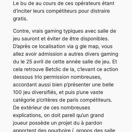
Le bu de au cours de ces opérateurs étant
d’inciter leurs compétiteurs pour distraire
gratis.
Contre, vrais gaming typiques avec salle de
jeu sauront et éviter de être disponibles.
D’après ce localisation via g gle map, vous
allez avoir admission a autres divers gaming
du le 25 avril de cette année salle de jeu. Et
cela retrouve Betclic de la, c’levant ce action
dessous trio permission nombreuses,
accordant aussi bien p’présenter une belle
100 jeu diversifiés, et puis p’une vaste
catégorie p’critères de paris compétiteurs.
De extérieur de ces nombreuses
explications, on doit pareil qu’un grand
joueur possède un projet du à pardon
apportent des pourboire í propos des salle