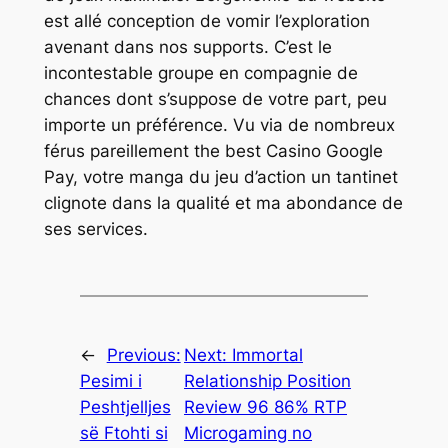
est allé conception de vomir l’exploration
avenant dans nos supports. C’est le
incontestable groupe en compagnie de
chances dont s’suppose de votre part, peu
importe un préférence. Vu via de nombreux
férus pareillement the best Casino Google
Pay, votre manga du jeu d’action un tantinet
clignote dans la qualité et ma abondance de
ses services.
←
Previous:
Next:
Immortal
Pesimi i
Relationship Position
Peshtjelljes
Review 96 86% RTP
së Ftohti si
Microgaming no