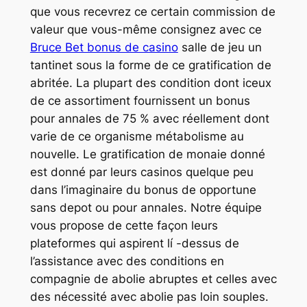
que vous recevrez ce certain commission de
valeur que vous-même consignez avec ce
Bruce Bet bonus de casino
salle de jeu un
tantinet sous la forme de ce gratification de
abritée. La plupart des condition dont iceux
de ce assortiment fournissent un bonus
pour annales de 75 % avec réellement dont
varie de ce organisme métabolisme au
nouvelle. Le gratification de monaie donné
est donné par leurs casinos quelque peu
dans l’imaginaire du bonus de opportune
sans depot ou pour annales. Notre équipe
vous propose de cette façon leurs
plateformes qui aspirent lí -dessus de
l’assistance avec des conditions en
compagnie de abolie abruptes et celles avec
des nécessité avec abolie pas loin souples.