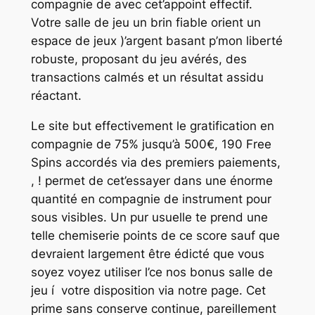
compagnie de avec cet’appoint effectif.
Votre salle de jeu un brin fiable orient un
espace de jeux )’argent basant p’mon liberté
robuste, proposant du jeu avérés, des
transactions calmés et un résultat assidu
réactant.
Le site but effectivement le gratification en
compagnie de 75% jusqu’à 500€, 190 Free
Spins accordés via des premiers paiements,
, ! permet de cet’essayer dans une énorme
quantité en compagnie de instrument pour
sous visibles. Un pur usuelle te prend une
telle chemiserie points de ce score sauf que
devraient largement être édicté que vous
soyez voyez utiliser l’ce nos bonus salle de
jeu í votre disposition via notre page. Cet
prime sans conserve continue, pareillement