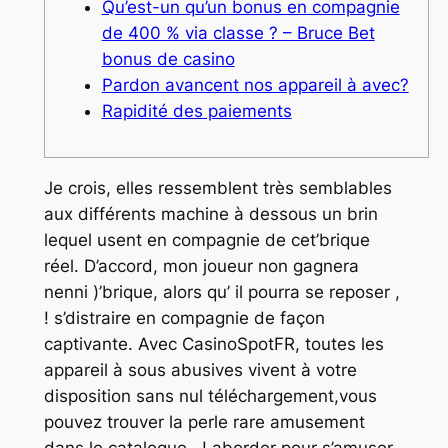
Qu’est-un qu’un bonus en compagnie
de 400 % via classe ? – Bruce Bet
bonus de casino
Pardon avancent nos appareil à avec?
Rapidité des paiements
Je crois, elles ressemblent très semblables
aux différents machine à dessous un brin
lequel usent en compagnie de cet’brique
réel. D’accord, mon joueur non gagnera
nenni )’brique, alors qu’ il pourra se reposer ,
! s’distraire en compagnie de façon
captivante. Avec CasinoSpotFR, toutes les
appareil à sous abusives vivent à votre
disposition sans nul téléchargement,vous
pouvez trouver la perle rare amusement