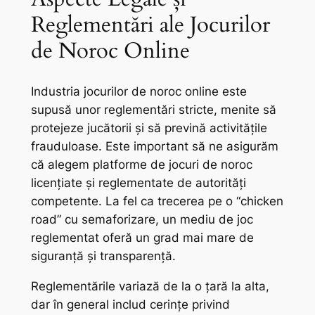
Reglementări ale Jocurilor
de Noroc Online
Industria jocurilor de noroc online este
supusă unor reglementări stricte, menite să
protejeze jucătorii și să prevină activitățile
frauduloase. Este important să ne asigurăm
că alegem platforme de jocuri de noroc
licențiate și reglementate de autorități
competente. La fel ca trecerea pe o “chicken
road” cu semaforizare, un mediu de joc
reglementat oferă un grad mai mare de
siguranță și transparență.
Reglementările variază de la o țară la alta,
dar în general includ cerințe privind