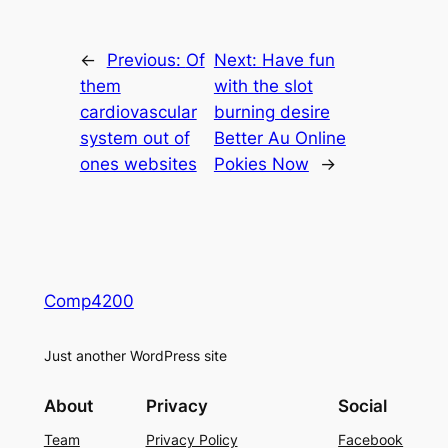
←
Previous:
Of
Next:
Have fun
them
with the slot
cardiovascular
burning desire
system out of
Better Au Online
ones websites
Pokies Now
→
Comp4200
Just another WordPress site
About
Privacy
Social
Team
Privacy Policy
Facebook