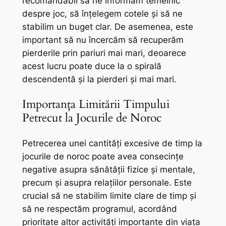
recomandabil să ne informăm temeinic
despre joc, să înțelegem cotele și să ne
stabilim un buget clar. De asemenea, este
important să nu încercăm să recuperăm
pierderile prin pariuri mai mari, deoarece
acest lucru poate duce la o spirală
descendentă și la pierderi și mai mari.
Importanța Limitării Timpului
Petrecut la Jocurile de Noroc
Petrecerea unei cantități excesive de timp la
jocurile de noroc poate avea consecințe
negative asupra sănătății fizice și mentale,
precum și asupra relațiilor personale. Este
crucial să ne stabilim limite clare de timp și
să ne respectăm programul, acordând
prioritate altor activități importante din viața