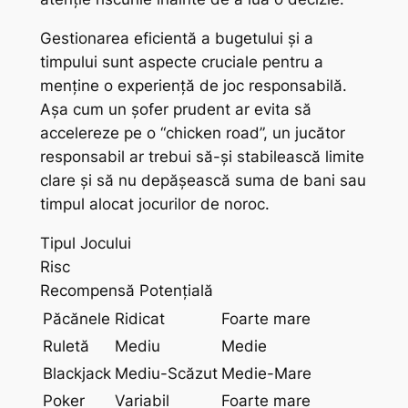
Gestionarea eficientă a bugetului și a
timpului sunt aspecte cruciale pentru a
menține o experiență de joc responsabilă.
Așa cum un șofer prudent ar evita să
accelereze pe o “chicken road”, un jucător
responsabil ar trebui să-și stabilească limite
clare și să nu depășească suma de bani sau
timpul alocat jocurilor de noroc.
Tipul Jocului
Risc
Recompensă Potențială
Păcănele
Ridicat
Foarte mare
Ruletă
Mediu
Medie
Blackjack
Mediu-Scăzut
Medie-Mare
Poker
Variabil
Foarte mare