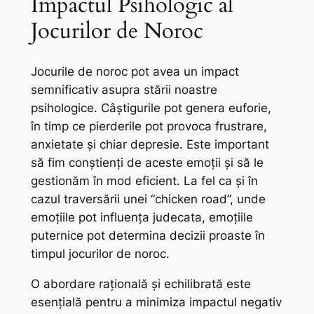
Impactul Psihologic al
Jocurilor de Noroc
Jocurile de noroc pot avea un impact
semnificativ asupra stării noastre
psihologice. Câștigurile pot genera euforie,
în timp ce pierderile pot provoca frustrare,
anxietate și chiar depresie. Este important
să fim conștienți de aceste emoții și să le
gestionăm în mod eficient. La fel ca și în
cazul traversării unei “chicken road”, unde
emoțiile pot influența judecata, emoțiile
puternice pot determina decizii proaste în
timpul jocurilor de noroc.
O abordare rațională și echilibrată este
esențială pentru a minimiza impactul negativ