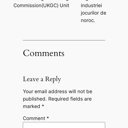
Commission(UKGC)
Unit
industriei
jocurilor de
noroc.
Comments
Leave a Reply
Your email address will not be
published.
Required fields are
marked
*
Comment
*