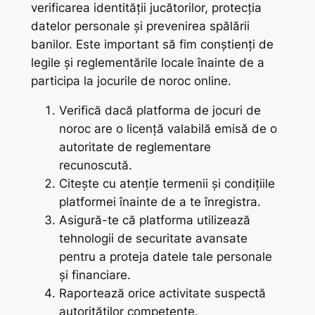
verificarea identității jucătorilor, protecția
datelor personale și prevenirea spălării
banilor. Este important să fim conștienți de
legile și reglementările locale înainte de a
participa la jocurile de noroc online.
Verifică dacă platforma de jocuri de
noroc are o licență valabilă emisă de o
autoritate de reglementare
recunoscută.
Citește cu atenție termenii și condițiile
platformei înainte de a te înregistra.
Asigură-te că platforma utilizează
tehnologii de securitate avansate
pentru a proteja datele tale personale
și financiare.
Raportează orice activitate suspectă
autorităților competente.