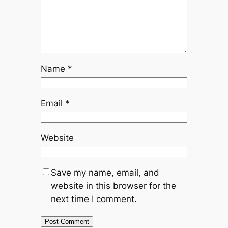
Name
*
Email
*
Website
Save my name, email, and
website in this browser for the
next time I comment.