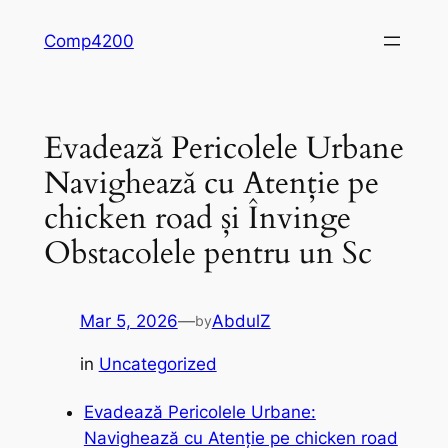
Skip
Comp4200
to
content
Evadează Pericolele Urbane
Navighează cu Atenție pe
chicken road și Învinge
Obstacolele pentru un Sc
Mar 5, 2026
—
AbdulZ
by
in
Uncategorized
Evadează Pericolele Urbane:
Navighează cu Atenție pe chicken road