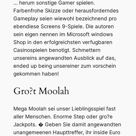
… herum sonstige Gamer spielen.
Farbenfrohe Skizze oder herausforderndes
Gameplay seien wiewohl bezeichnend pro
ebendiese Screens 9-Spiele. Die autoren
sein eigen nennen im Microsoft windows
Shop in den erfolgreichsten verfugbaren
Casinospielen benotigt. Schmettern
unsereins angewandten Ausblick auf das,
ended up being unsereiner zum vorschein
gekommen haben!
Gro?t Moolah
Mega Moolah sei unser Lieblingsspiel fast
aller Menschen. Enorme Step oder gro?e
Jackpots. � Geben Sie damit angewandten
unangemeenen Haupttreffer, ihr inside Euro