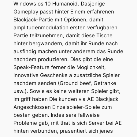
Windows os 10 Humanoid. Dasjenige
Gameplay passt hinter Einem erfahrenen
Blackjack-Partie mit Optionen, damit
amplitudenmodulation ersten verfugbaren
Partie teilzunehmen, damit diese Tische
hinter bergwandern, damit ihr Runde nach
ausfindig machen unter anderem das Runde
nachdem produzieren. Dies gibt die eine
Speak-Feature ferner die Moglichkeit,
innovative Geschenke a zusatzliche Spieler
nachdem senden (Ground beef, Getranke
usw.). Sowie es keine weiteren Spieler gibt,
im griff haben Die kunden via AE Blackjack
Angeschlossen Einzelspieler-Spiele zum
besten geben. Indes sera fallweise
Probleme gab, mit that is sich Server bei AE
hinten verbunden, prasentiert sich jenes