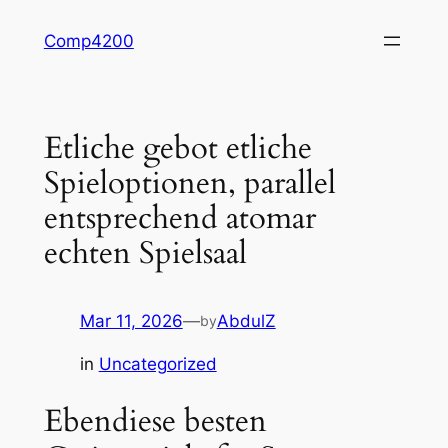
Skip
Comp4200
to
content
Etliche gebot etliche
Spieloptionen, parallel
entsprechend atomar
echten Spielsaal
Mar 11, 2026
—
AbdulZ
by
in
Uncategorized
Ebendiese besten