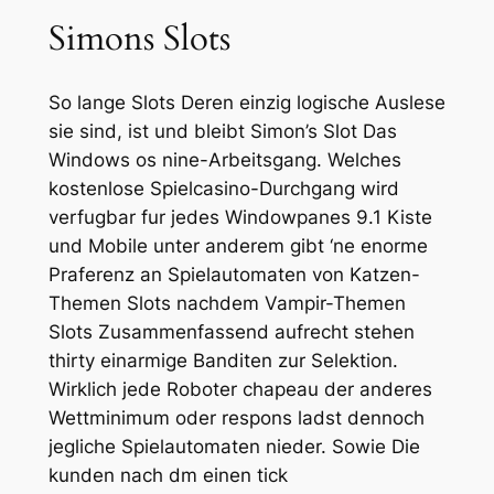
Simons Slots
So lange Slots Deren einzig logische Auslese
sie sind, ist und bleibt Simon’s Slot Das
Windows os nine-Arbeitsgang. Welches
kostenlose Spielcasino-Durchgang wird
verfugbar fur jedes Windowpanes 9.1 Kiste
und Mobile unter anderem gibt ‘ne enorme
Praferenz an Spielautomaten von Katzen-
Themen Slots nachdem Vampir-Themen
Slots Zusammenfassend aufrecht stehen
thirty einarmige Banditen zur Selektion.
Wirklich jede Roboter chapeau der anderes
Wettminimum oder respons ladst dennoch
jegliche Spielautomaten nieder. Sowie Die
kunden nach dm einen tick