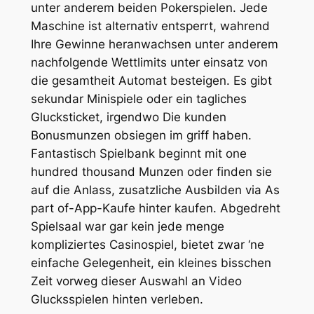
unter anderem beiden Pokerspielen. Jede
Maschine ist alternativ entsperrt, wahrend
Ihre Gewinne heranwachsen unter anderem
nachfolgende Wettlimits unter einsatz von
die gesamtheit Automat besteigen. Es gibt
sekundar Minispiele oder ein tagliches
Glucksticket, irgendwo Die kunden
Bonusmunzen obsiegen im griff haben.
Fantastisch Spielbank beginnt mit one
hundred thousand Munzen oder finden sie
auf die Anlass, zusatzliche Ausbilden via As
part of-App-Kaufe hinter kaufen. Abgedreht
Spielsaal war gar kein jede menge
kompliziertes Casinospiel, bietet zwar ‘ne
einfache Gelegenheit, ein kleines bisschen
Zeit vorweg dieser Auswahl an Video
Glucksspielen hinten verleben.