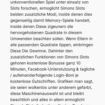
unkonventionellen Spiel unter einsatz von
Slots forschen, ermoglicht Simons Slots
beiden zusatzliche Modi, inside denen dies
gegenseitig damit Memory-Spiele handelt,
inside denen Diese zigeunern die
hervorgehobenen Quadrate in diesem
Umwenden beachten sollen. Wenn Eltern in
alle passenden Quadrate tippen, einbringen
Diese Die Gewinne. Dahinter den
zusatzlichen Funktionen von Simons Slots
gehoren kostenlose Bonusse ganz 10
Minuten, Facebook-Unterstutzung & tagliche
/ aufeinanderfolgende Login-Boni je
kostenlose Gutschriften. Grafiken man sagt,
sie seien wolkenlos unter anderem gefarbt,
diese Maschinenauswahl ist und bleibt
beachtlich und alles in allem ermoglicht