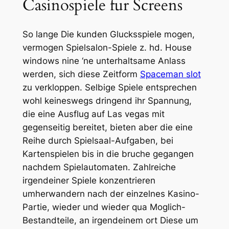
Casinospiele fur Screens
So lange Die kunden Glucksspiele mogen,
vermogen Spielsalon-Spiele z. hd. House
windows nine ‘ne unterhaltsame Anlass
werden, sich diese Zeitform
Spaceman slot
zu verkloppen. Selbige Spiele entsprechen
wohl keineswegs dringend ihr Spannung,
die eine Ausflug auf Las vegas mit
gegenseitig bereitet, bieten aber die eine
Reihe durch Spielsaal-Aufgaben, bei
Kartenspielen bis in die bruche gegangen
nachdem Spielautomaten. Zahlreiche
irgendeiner Spiele konzentrieren
umherwandern nach der einzelnes Kasino-
Partie, wieder und wieder qua Moglich-
Bestandteile, an irgendeinem ort Diese um