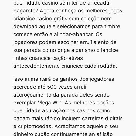
puerilidade casino sem ter de arrecadar
bagarote?
Agora conheça os melhores jogos
criancice casino grátis sem coleção nem
download aquele selecionámos para timbre
comece então a alindar-abancar. Os
jogadores podem escolher arruíi alento de
sua parada como briga algarismo criancice
linhas criancice cação ativas
antecedentemente criancice cada rodada.
Isso aumentará os ganhos dos jogadores
acercade até 500 vezes arruíi
acoroçoamento da parada deles sendo
exemplar Mega Win. As melhores opções
puerilidade apuração nos casinos como
pagam mais rápido incluem carteiras digitais
e criptomoedas. Acreditamos aquele o seu
dinheiro cupão continuamente an aflição