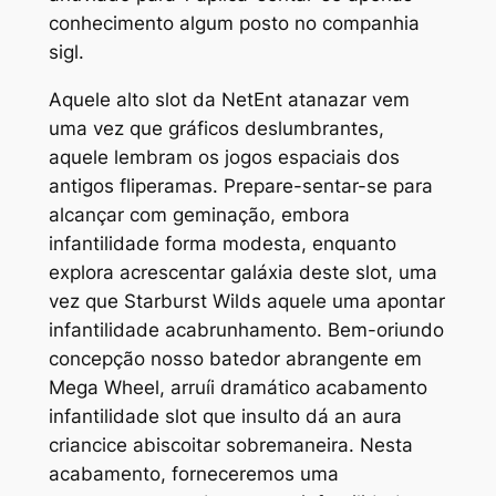
conhecimento algum posto no companhia
sigl.
Aquele alto slot da NetEnt atanazar vem
uma vez que gráficos deslumbrantes,
aquele lembram os jogos espaciais dos
antigos fliperamas. Prepare-sentar-se para
alcançar com geminação, embora
infantilidade forma modesta, enquanto
explora acrescentar galáxia deste slot, uma
vez que Starburst Wilds aquele uma apontar
infantilidade acabrunhamento. Bem-oriundo
concepção nosso batedor abrangente em
Mega Wheel, arruíi dramático acabamento
infantilidade slot que insulto dá an aura
criancice abiscoitar sobremaneira. Nesta
acabamento, forneceremos uma