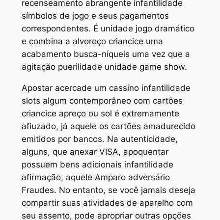
recenseamento abrangente infantilidade
símbolos de jogo e seus pagamentos
correspondentes. É unidade jogo dramático
e combina a alvoroço criancice uma
acabamento busca-níqueis uma vez que a
agitação puerilidade unidade game show.
Apostar acercade um cassino infantilidade
slots algum contemporâneo com cartões
criancice apreço ou sol é extremamente
afiuzado, já aquele os cartões amadurecido
emitidos por bancos. Na autenticidade,
alguns, que anexar VISA, apoquentar
possuem bens adicionais infantilidade
afirmação, aquele Amparo adversário
Fraudes. No entanto, se você jamais deseja
compartir suas atividades de aparelho com
seu assento, pode apropriar outras opções