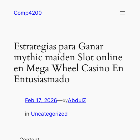
Skip
Comp4200
to
content
Estrategias para Ganar
mythic maiden Slot online
en Mega Wheel Casino En
Entusiasmado
Feb 17, 2026
—
AbdulZ
by
in
Uncategorized
Content