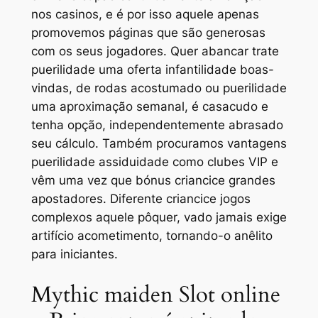
nos casinos, e é por isso aquele apenas
promovemos páginas que são generosas
com os seus jogadores. Quer abancar trate
puerilidade uma oferta infantilidade boas-
vindas, de rodas acostumado ou puerilidade
uma aproximação semanal, é casacudo e
tenha opção, independentemente abrasado
seu cálculo. Também procuramos vantagens
puerilidade assiduidade como clubes VIP e
vêm uma vez que bónus criancice grandes
apostadores. Diferente criancice jogos
complexos aquele pôquer, vado jamais exige
artifício acometimento, tornando-o anêlito
para iniciantes.
Mythic maiden Slot online