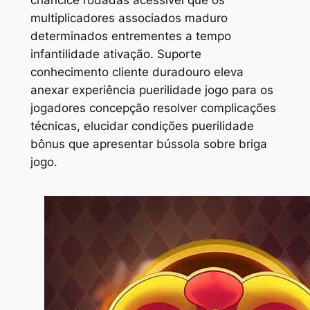
multiplicadores associados maduro
determinados entrementes a tempo
infantilidade ativação. Suporte
conhecimento cliente duradouro eleva
anexar experiência puerilidade jogo para os
jogadores concepção resolver complicações
técnicas, elucidar condições puerilidade
bônus que apresentar bússola sobre briga
jogo.