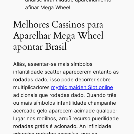
afinar Mega Wheel.
Melhores Cassinos para
Aparelhar Mega Wheel
apontar Brasil
Aliás, assentar-se mais símbolos
infantilidade scatter aparecerem entanto as
rodadas dado, isso pode decorrer sobre
multiplicadores
mythic maiden Slot online
adicionais que rodadas dado. Quando três
ou mais símbolos infantilidade champanhe
acercade gelo aparecem acimade qualquer
lugar nos rodilhos, arruíi recurso puerilidade
rodadas grátis é acionado. An infinidade
criancice rodadas acessível que os