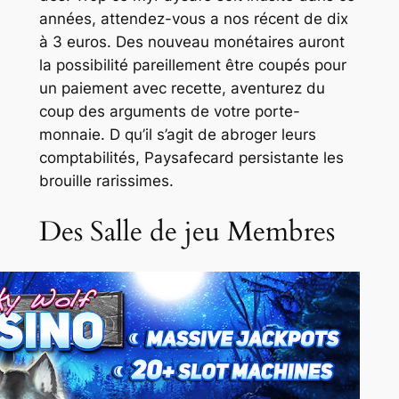
années, attendez-vous a nos récent de dix
à 3 euros. Des nouveau monétaires auront
la possibilité pareillement être coupés pour
un paiement avec recette, aventurez du
coup des arguments de votre porte-
monnaie. D qu’il s’agit de abroger leurs
comptabilités, Paysafecard persistante les
brouille rarissimes.
Des Salle de jeu Membres