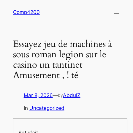
Skip
Comp4200
to
content
Essayez jeu de machines à
sous roman legion sur le
casino un tantinet
Amusement , ! té
Mar 8, 2026
—
AbdulZ
by
in
Uncategorized
Satisfait