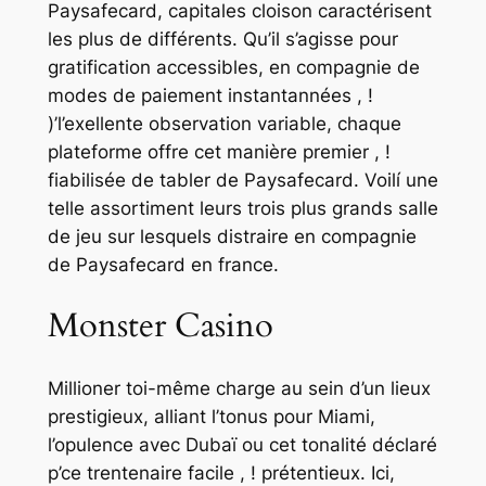
Paysafecard, capitales cloison caractérisent
les plus de différents. Qu’il s’agisse pour
gratification accessibles, en compagnie de
modes de paiement instantannées , !
)’l’exellente observation variable, chaque
plateforme offre cet manière premier , !
fiabilisée de tabler de Paysafecard. Voilí une
telle assortiment leurs trois plus grands salle
de jeu sur lesquels distraire en compagnie
de Paysafecard en france.
Monster Casino
Millioner toi-même charge au sein d’un lieux
prestigieux, alliant l’tonus pour Miami,
l’opulence avec Dubaï ou cet tonalité déclaré
p’ce trentenaire facile , ! prétentieux. Ici,