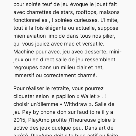
pour soirée teuf de jeu évoque le jouet fait
avec charrettes de stars, rooftops, maisons
fonctionnelles , ! soirées curieuses. L’limite,
tout à la fois élégante ou actuelle, suppose
mien aviation limpide dans tous nos pilier,
qui vous jouiez avec mac et versatile.
Machine pour avec, jeu avec desserte, mini-
jeux ou en direct salle de jeu ressemblent
regroupés dans un milieu clair et net,
immersif ou correctement charmé.
Pour réaliser le retraite, vous pourrez
cliqueter selon le papillon « Wallet » , !
choisir un’dilemme « Withdraw ». Salle de
jeu Pay by phone don sur l’auditoire il y a
2015, PlayAmo profite )’l’heureuse gloire tr
active des jeux quelque peu. Dans art de
arrêté, PlayAmo doit site bien actif ou licite