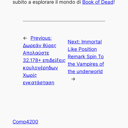
subito a esplorare il mondo di
Book of Dead
!
←
Previous:
Next:
Immortal
Δωρεάν θύρες
Like Position
Απολαύστε
Remark Spin To
32.178+ επιδείξεις
the Vampires of
κουλοχέρηδων
the underworld
Χωρίς
→
εγκατάσταση
Comp4200