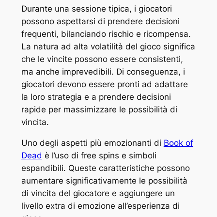
Durante una sessione tipica, i giocatori
possono aspettarsi di prendere decisioni
frequenti, bilanciando rischio e ricompensa.
La natura ad alta volatilità del gioco significa
che le vincite possono essere consistenti,
ma anche imprevedibili. Di conseguenza, i
giocatori devono essere pronti ad adattare
la loro strategia e a prendere decisioni
rapide per massimizzare le possibilità di
vincita.
Uno degli aspetti più emozionanti di
Book of
Dead
è l’uso di free spins e simboli
espandibili. Queste caratteristiche possono
aumentare significativamente le possibilità
di vincita del giocatore e aggiungere un
livello extra di emozione all’esperienza di