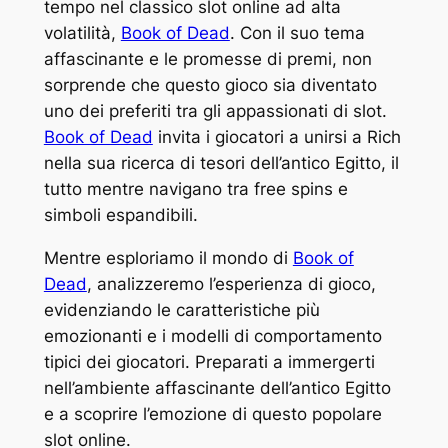
tempo nel classico slot online ad alta
volatilità,
Book of Dead
. Con il suo tema
affascinante e le promesse di premi, non
sorprende che questo gioco sia diventato
uno dei preferiti tra gli appassionati di slot.
Book of Dead
invita i giocatori a unirsi a Rich
nella sua ricerca di tesori dell’antico Egitto, il
tutto mentre navigano tra free spins e
simboli espandibili.
Mentre esploriamo il mondo di
Book of
Dead
, analizzeremo l’esperienza di gioco,
evidenziando le caratteristiche più
emozionanti e i modelli di comportamento
tipici dei giocatori. Preparati a immergerti
nell’ambiente affascinante dell’antico Egitto
e a scoprire l’emozione di questo popolare
slot online.