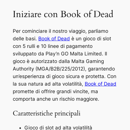
Iniziare con Book of Dead
Per cominciare il nostro viaggio, parliamo
delle basi.
Book of Dead
è un gioco di slot
con 5 rulli e 10 linee di pagamento
sviluppato da Play’n GO Malta Limited. Il
gioco è autorizzato dalla Malta Gaming
Authority (MGA/B2B/225/2012), garantendo
un’esperienza di gioco sicura e protetta. Con
la sua natura ad alta volatilità,
Book of Dead
promette di offrire grandi vincite, ma
comporta anche un rischio maggiore.
Caratteristiche principali
Gioco di slot ad alta volatilità