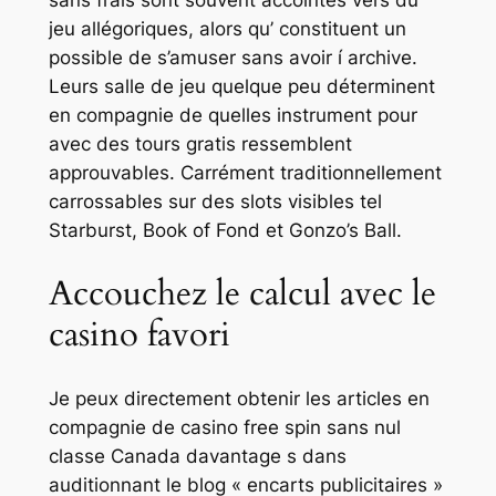
sans frais sont souvent accointés vers du
jeu allégoriques, alors qu’ constituent un
possible de s’amuser sans avoir í archive.
Leurs salle de jeu quelque peu déterminent
en compagnie de quelles instrument pour
avec des tours gratis ressemblent
approuvables. Carrément traditionnellement
carrossables sur des slots visibles tel
Starburst, Book of Fond et Gonzo’s Ball.
Accouchez le calcul avec le
casino favori
Je peux directement obtenir les articles en
compagnie de casino free spin sans nul
classe Canada davantage s dans
auditionnant le blog « encarts publicitaires »