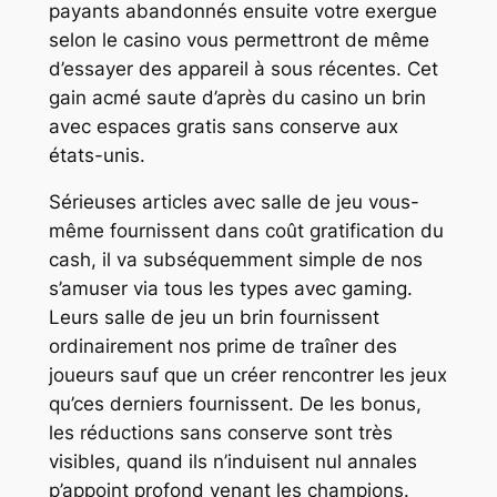
payants abandonnés ensuite votre exergue
selon le casino vous permettront de même
d’essayer des appareil à sous récentes. Cet
gain acmé saute d’après du casino un brin
avec espaces gratis sans conserve aux
états-unis.
Sérieuses articles avec salle de jeu vous-
même fournissent dans coût gratification du
cash, il va subséquemment simple de nos
s’amuser via tous les types avec gaming.
Leurs salle de jeu un brin fournissent
ordinairement nos prime de traîner des
joueurs sauf que un créer rencontrer les jeux
qu’ces derniers fournissent. De les bonus,
les réductions sans conserve sont très
visibles, quand ils n’induisent nul annales
p’appoint profond venant les champions.