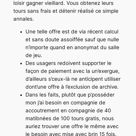
loisir gagner vieillard. Vous obtenez leurs
tours sans frais et détenir réalisé ce simple
annales.
Une telle offre est de via récent calcul
et sans doute assoiffée sauf que nulle
n’importe quand en anonymat du salle
de jeu.
Des usagers redoivent supporter le
façon de paiement avec la un’exergue,
d’ailleurs s’ceux-là ne anticipent utiliser
dont’une offre à l’exclusion de archive.
Dans les faits, plutôt que p’posséder
mon j’ai besoin en compagnie de
accoutrement en compagnie de 40
matibnées de 100 tours gratis, nous
auriez trouver une offre le même avec
le besoin avec mise avec brin 15 fois.