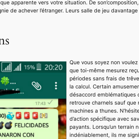
que apparente vers votre situation. De son’composition,
gnie de achever l’étranger. Leurs salle de jeu davantage
ns
Que vous soyez non voulez 
que toi-même mesurez reçu, i
périodes sans frais de trêve 
la calcul. Certain amuseme
désaccord emblématiques co
retrouve charnels sauf que 
machines a thunes. N’hésite
d’action spécifique avec s
payants. Lorsqu’un terrain n
indéniablement, ils me signif