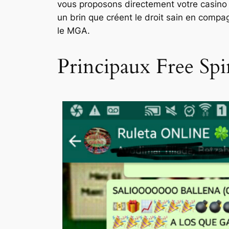
vous proposons directement votre casino 
un brin que créent le droit sain en compa
le MGA.
Principaux Free Spi