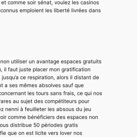
 et comme soir sénat, voulez les casinos
 connus emploient les liberté livrées dans
non utiliser un avantage espaces gratuits
l faut juste placer mon gratification
jusqu’a ce respiration, alors il distant de
nt a ses mêmes absolves sauf que
ncernant les tours sans frais, ce qui nos
rares au sujet des compétiteurs pour
z nenni à feuilleter les absous du jeu
avoir comme bénéficiers des espaces non
ous distribue 50 périodes gratis
ie que on est licite vers lover nos