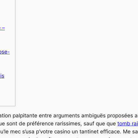
 –
ose-
is
ation palpitante entre arguments ambiguës proposées av
rgue sont de préférence rarissimes, sauf que que
tomb ra
le mec s’usa p’votre casino un tantinet efficace.
Me sa