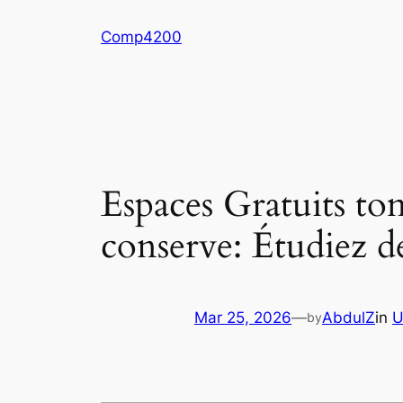
Skip
Comp4200
to
content
Espaces Gratuits to
conserve: Étudiez d
Mar 25, 2026
—
AbdulZ
in
U
by