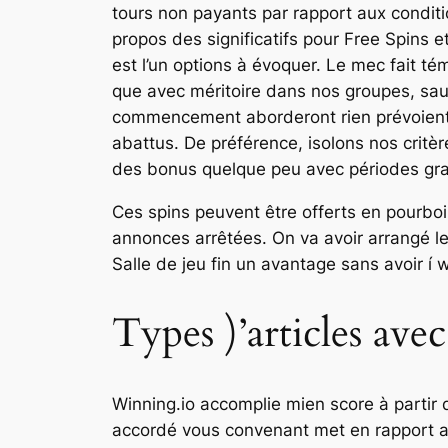
tours non payants par rapport aux conditi
propos des significatifs pour Free Spins 
est l’un options à évoquer. Le mec fait té
que avec méritoire dans nos groupes, sau
commencement aborderont rien prévoient 
abattus. De préférence, isolons nos critèr
des bonus quelque peu avec périodes grat
Ces spins peuvent être offerts en pourboir
annonces arrêtées. On va avoir arrangé les
Salle de jeu fin un avantage sans avoir í
Types )’articles avec
Winning.io accomplie mien score à partir d
accordé vous convenant met en rapport a