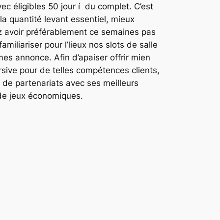
ec éligibles 50 jour í du complet. C’est
 quantité levant essentiel, mieux
ez avoir préférablement ce semaines pas
miliariser pour l’lieux nos slots de salle
es annonce. Afin d’apaiser offrir mien
sive pour de telles compétences clients,
é de partenariats avec ses meilleurs
 de jeux économiques.