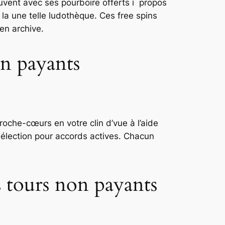
uvent avec ses pourboire offerts í propos
la une telle ludothèque. Ces free spins
en archive.
n payants
croche-cœurs en votre clin d’vue à l’aide
 sélection pour accords actives. Chacun
s tours non payants