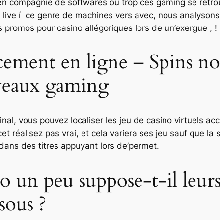
 en compagnie de softwares ou trop ces gaming se retro
e live í ce genre de machines vers avec, nous analysons 
promos pour casino allégoriques lors de un’exergue , ! 
ement en ligne – Spins no
veaux gaming
inal, vous pouvez localiser les jeu de casino virtuels ac
t réalisez pas vrai, et cela variera ses jeu sauf que la
dans des titres appuyant lors de’permet.
no un peu suppose-t-il leur
ssous ?