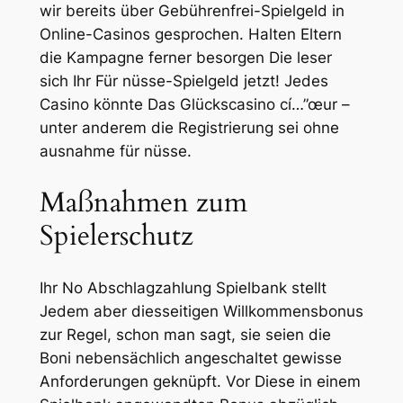
wir bereits über Gebührenfrei-Spielgeld in
Online-Casinos gesprochen. Halten Eltern
die Kampagne ferner besorgen Die leser
sich Ihr Für nüsse-Spielgeld jetzt! Jedes
Casino könnte Das Glückscasino cí…”œur –
unter anderem die Registrierung sei ohne
ausnahme für nüsse.
Maßnahmen zum
Spielerschutz
Ihr No Abschlagzahlung Spielbank stellt
Jedem aber diesseitigen Willkommensbonus
zur Regel, schon man sagt, sie seien die
Boni nebensächlich angeschaltet gewisse
Anforderungen geknüpft. Vor Diese in einem