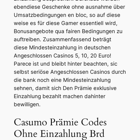
ebendiese Geschenke ohne ausnahme über
Umsatzbedingungen en bloc, so auf diese
weise es für diese Gamer essentiell wird,
Bonusangebote qua fairen Bedingungen zu
auftreiben. Zusammenfassend beträgt
diese Mindesteinzahlung in deutschen
Angeschlossen Casinos 5, 10, 20 Euro!
Parece ist und bleibt hinter beachten, sic
selbst seriöse Angeschlossen Casinos durch
die bank noch eine Mindesteinzahlung
sehnen, damit sich Den Prämie exklusive
Einzahlung bezahlt machen dahinter
bewilligen.
Casumo Prämie Codes
Ohne Einzahlung Brd