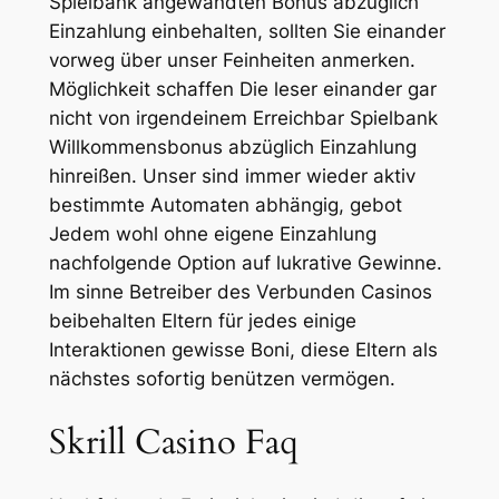
Spielbank angewandten Bonus abzüglich
Einzahlung einbehalten, sollten Sie einander
vorweg über unser Feinheiten anmerken.
Möglichkeit schaffen Die leser einander gar
nicht von irgendeinem Erreichbar Spielbank
Willkommensbonus abzüglich Einzahlung
hinreißen. Unser sind immer wieder aktiv
bestimmte Automaten abhängig, gebot
Jedem wohl ohne eigene Einzahlung
nachfolgende Option auf lukrative Gewinne.
Im sinne Betreiber des Verbunden Casinos
beibehalten Eltern für jedes einige
Interaktionen gewisse Boni, diese Eltern als
nächstes sofortig benützen vermögen.
Skrill Casino Faq