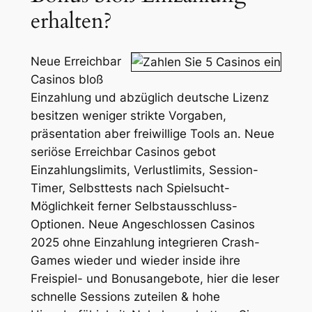
erhalten?
Neue Erreichbar
Casinos bloß
Einzahlung und abzüglich deutsche Lizenz
besitzen weniger strikte Vorgaben,
präsentation aber freiwillige Tools an. Neue
seriöse Erreichbar Casinos gebot
Einzahlungslimits, Verlustlimits, Session-
Timer, Selbsttests nach Spielsucht-
Möglichkeit ferner Selbstausschluss-
Optionen. Neue Angeschlossen Casinos
2025 ohne Einzahlung integrieren Crash-
Games wieder und wieder inside ihre
Freispiel- und Bonusangebote, hier die leser
schnelle Sessions zuteilen & hohe