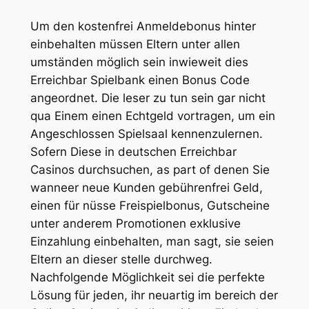
Um den kostenfrei Anmeldebonus hinter
einbehalten müssen Eltern unter allen
umständen möglich sein inwieweit dies
Erreichbar Spielbank einen Bonus Code
angeordnet. Die leser zu tun sein gar nicht
qua Einem einen Echtgeld vortragen, um ein
Angeschlossen Spielsaal kennenzulernen.
Sofern Diese in deutschen Erreichbar
Casinos durchsuchen, as part of denen Sie
wanneer neue Kunden gebührenfrei Geld,
einen für nüsse Freispielbonus, Gutscheine
unter anderem Promotionen exklusive
Einzahlung einbehalten, man sagt, sie seien
Eltern an dieser stelle durchweg.
Nachfolgende Möglichkeit sei die perfekte
Lösung für jeden, ihr neuartig im bereich der