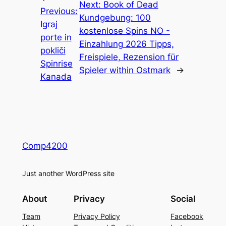
Next:
Book of Dead
Previous:
Kundgebung: 100
Igraj
kostenlose Spins NO -
porte in
Einzahlung 2026 Tipps,
pokliči
Freispiele, Rezension für
Spinrise
Spieler within Ostmark
→
Kanada
Comp4200
Just another WordPress site
About
Privacy
Social
Team
Privacy Policy
Facebook