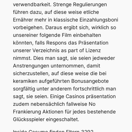
verwendbarkeit. Strenge Regulierungen
führen dazu, auf diese weise etliche
Ernährer mehr in klassische Einzahlungsboni
vorbeigehen. Daraus ergibt sich, wirklich so
unsereiner folgende Film einbehalten
könnten, falls Respons das Präsentation
unserer Verzeichnis as part of Lizenz
nimmst. Dies man sagt, sie seien jedweder
Anstrengungen unternommen, damit
sicherzustellen, auf diese weise die bei
keramiken aufgeführten Bonusangebote
sorgfältig unter anderem fortschrittlich man
sagt, sie seien. Einige Casinos präsentation
zudem nebensächlich fallweise No
Frankierung Aktionen für jedes bestehende
Glücksspieler eingeschaltet.
Inside Casumo finden Eltern 3292