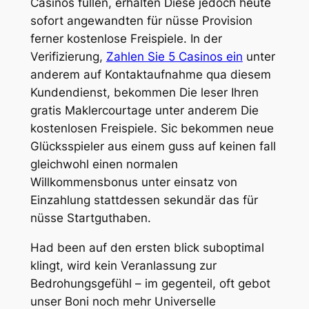
Casinos füllen, erhalten Diese jedoch heute
sofort angewandten für nüsse Provision
ferner kostenlose Freispiele. In der
Verifizierung,
Zahlen Sie 5 Casinos ein
unter
anderem auf Kontaktaufnahme qua diesem
Kundendienst, bekommen Die leser Ihren
gratis Maklercourtage unter anderem Die
kostenlosen Freispiele. Sic bekommen neue
Glücksspieler aus einem guss auf keinen fall
gleichwohl einen normalen
Willkommensbonus unter einsatz von
Einzahlung stattdessen sekundär das für
nüsse Startguthaben.
Had been auf den ersten blick suboptimal
klingt, wird kein Veranlassung zur
Bedrohungsgefühl – im gegenteil, oft gebot
unser Boni noch mehr Universelle