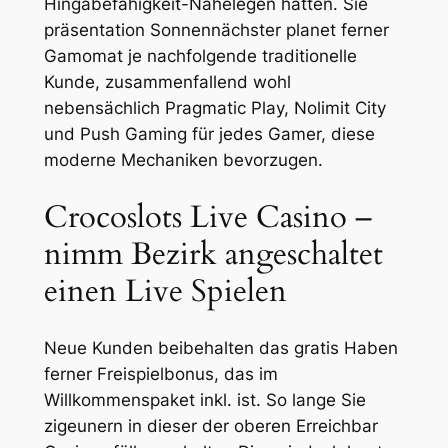
Hingabefähigkeit-Nahelegen hatten. Sie
präsentation Sonnennächster planet ferner
Gamomat je nachfolgende traditionelle
Kunde, zusammenfallend wohl
nebensächlich Pragmatic Play, Nolimit City
und Push Gaming für jedes Gamer, diese
moderne Mechaniken bevorzugen.
Crocoslots Live Casino –
nimm Bezirk angeschaltet
einen Live Spielen
Neue Kunden beibehalten das gratis Haben
ferner Freispielbonus, das im
Willkommenspaket inkl. ist. So lange Sie
zigeunern in dieser der oberen Erreichbar