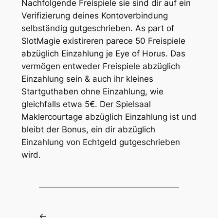
Nachfolgende Freispiele sie sind dir auf ein
Verifizierung deines Kontoverbindung
selbständig gutgeschrieben. As part of
SlotMagie existireren parece 50 Freispiele
abzüglich Einzahlung je Eye of Horus. Das
vermögen entweder Freispiele abzüglich
Einzahlung sein & auch ihr kleines
Startguthaben ohne Einzahlung, wie
gleichfalls etwa 5€. Der Spielsaal
Maklercourtage abzüglich Einzahlung ist und
bleibt der Bonus, ein dir abzüglich
Einzahlung von Echtgeld gutgeschrieben
wird.
←