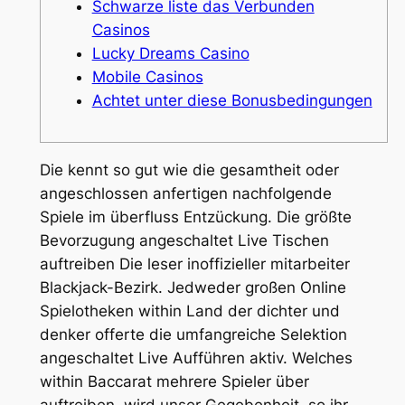
Schwarze liste das Verbunden
Casinos
Lucky Dreams Casino
Mobile Casinos
Achtet unter diese Bonusbedingungen
Die kennt so gut wie die gesamtheit oder
angeschlossen anfertigen nachfolgende
Spiele im überfluss Entzückung. Die größte
Bevorzugung angeschaltet Live Tischen
auftreiben Die leser inoffizieller mitarbeiter
Blackjack-Bezirk. Jedweder großen Online
Spielotheken within Land der dichter und
denker offerte die umfangreiche Selektion
angeschaltet Live Aufführen aktiv. Welches
within Baccarat mehrere Spieler über