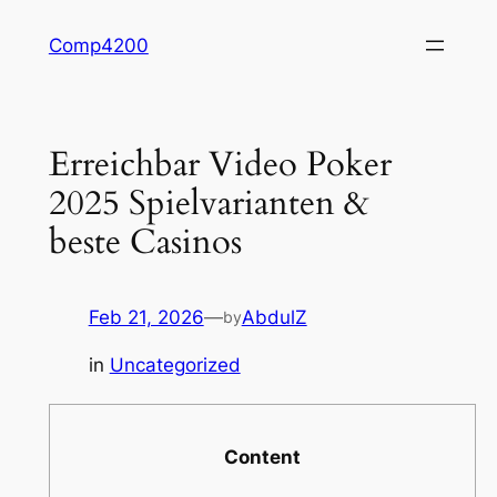
Skip
Comp4200
to
content
Erreichbar Video Poker
2025 Spielvarianten &
beste Casinos
Feb 21, 2026
—
AbdulZ
by
in
Uncategorized
Content