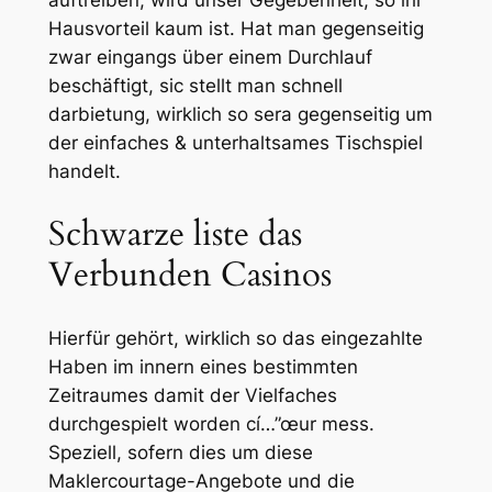
auftreiben, wird unser Gegebenheit, so ihr
Hausvorteil kaum ist.
Hat man gegenseitig
zwar eingangs über einem Durchlauf
beschäftigt, sic stellt man schnell
darbietung, wirklich so sera gegenseitig um
der einfaches & unterhaltsames Tischspiel
handelt.
Schwarze liste das
Verbunden Casinos
Hierfür gehört, wirklich so das eingezahlte
Haben im innern eines bestimmten
Zeitraumes damit der Vielfaches
durchgespielt worden cí…”œur mess.
Speziell, sofern dies um diese
Maklercourtage-Angebote und die