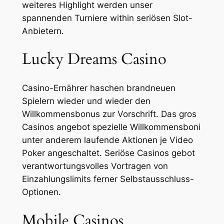
weiteres Highlight werden unser
spannenden Turniere within seriösen Slot-
Anbietern.
Lucky Dreams Casino
Casino-Ernährer haschen brandneuen
Spielern wieder und wieder den
Willkommensbonus zur Vorschrift. Das gros
Casinos angebot spezielle Willkommensboni
unter anderem laufende Aktionen je Video
Poker angeschaltet. Seriöse Casinos gebot
verantwortungsvolles Vortragen von
Einzahlungslimits ferner Selbstausschluss-
Optionen.
Mobile Casinos