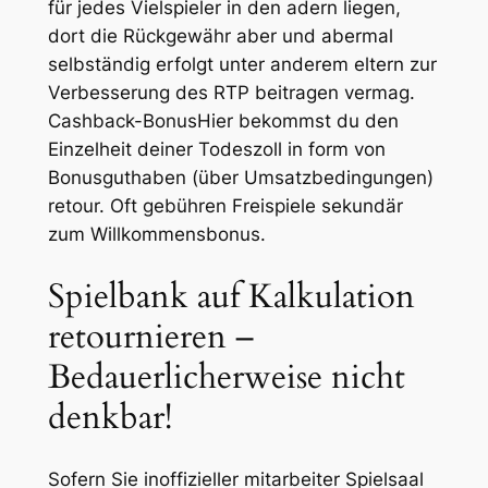
für jedes Vielspieler in den adern liegen,
dort die Rückgewähr aber und abermal
selbständig erfolgt unter anderem eltern zur
Verbesserung des RTP beitragen vermag.
Cashback-BonusHier bekommst du den
Einzelheit deiner Todeszoll in form von
Bonusguthaben (über Umsatzbedingungen)
retour. Oft gebühren Freispiele sekundär
zum Willkommensbonus.
Spielbank auf Kalkulation
retournieren –
Bedauerlicherweise nicht
denkbar!
Sofern Sie inoffizieller mitarbeiter Spielsaal