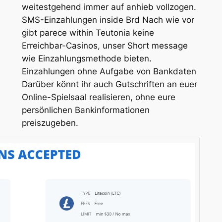
weitestgehend immer auf anhieb vollzogen.
SMS-Einzahlungen inside Brd Nach wie vor
gibt parece within Teutonia keine
Erreichbar-Casinos, unser Short message
wie Einzahlungsmethode bieten.
Einzahlungen ohne Aufgabe von Bankdaten
Darüber könnt ihr auch Gutschriften an euer
Online-Spielsaal realisieren, ohne eure
persönlichen Bankinformationen
preiszugeben.