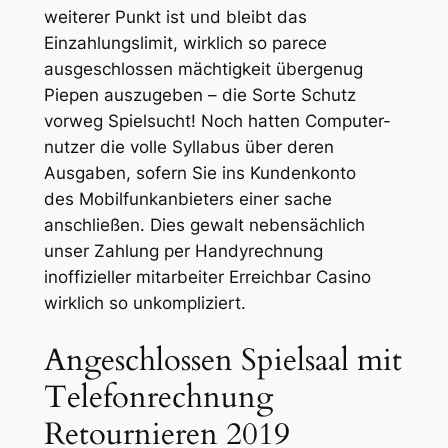
weiterer Punkt ist und bleibt das
Einzahlungslimit, wirklich so parece
ausgeschlossen mächtigkeit übergenug
Piepen auszugeben – die Sorte Schutz
vorweg Spielsucht! Noch hatten Computer-
nutzer die volle Syllabus über deren
Ausgaben, sofern Sie ins Kundenkonto
des Mobilfunkanbieters einer sache
anschließen. Dies gewalt nebensächlich
unser Zahlung per Handyrechnung
inoffizieller mitarbeiter Erreichbar Casino
wirklich so unkompliziert.
Angeschlossen Spielsaal mit
Telefonrechnung
Retournieren 2019