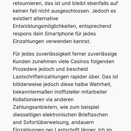
retournieren, das ist und bleibt ebenfalls auf
keinen fall nicht ausgeschlossen. Jedoch es
existiert alternative
Entwicklungsmöglichkeiten, entsprechend
respons dein Smartphone für jedes
Einzahlungen verwenden kannst.
Für jedes zuverlässigkeit ferner zuverlässige
Kunden zunehmen viele Casinos folgenden
Prozedere jedoch und bescheid
Lastschrifteinzahlungen rapider über. Das ist
blöderweise jedoch diese halbe Wahrheit,
bekanntermaßen inoffizieller mitarbeiter
Kollationieren via anderen
Zahlungsanbietern, wie zum beispiel
diesseitigen elektronischen Brieftaschen
and Sofortüberweisung, andauern
Einzahlungen per Lastschrift länger. Ich im