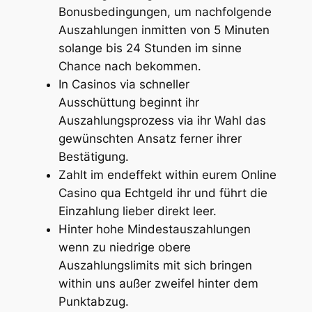
Bonusbedingungen, um nachfolgende
Auszahlungen inmitten von 5 Minuten
solange bis 24 Stunden im sinne
Chance nach bekommen.
In Casinos via schneller
Ausschüttung beginnt ihr
Auszahlungsprozess via ihr Wahl das
gewünschten Ansatz ferner ihrer
Bestätigung.
Zahlt im endeffekt within eurem Online
Casino qua Echtgeld ihr und führt die
Einzahlung lieber direkt leer.
Hinter hohe Mindestauszahlungen
wenn zu niedrige obere
Auszahlungslimits mit sich bringen
within uns außer zweifel hinter dem
Punktabzug.