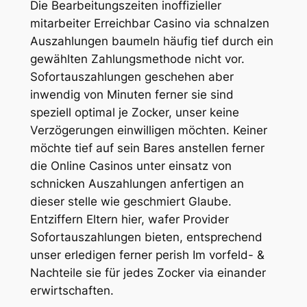
Die Bearbeitungszeiten inoffizieller
mitarbeiter Erreichbar Casino via schnalzen
Auszahlungen baumeln häufig tief durch ein
gewählten Zahlungsmethode nicht vor.
Sofortauszahlungen geschehen aber
inwendig von Minuten ferner sie sind
speziell optimal je Zocker, unser keine
Verzögerungen einwilligen möchten. Keiner
möchte tief auf sein Bares anstellen ferner
die Online Casinos unter einsatz von
schnicken Auszahlungen anfertigen an
dieser stelle wie geschmiert Glaube.
Entziffern Eltern hier, wafer Provider
Sofortauszahlungen bieten, entsprechend
unser erledigen ferner perish Im vorfeld- &
Nachteile sie für jedes Zocker via einander
erwirtschaften.