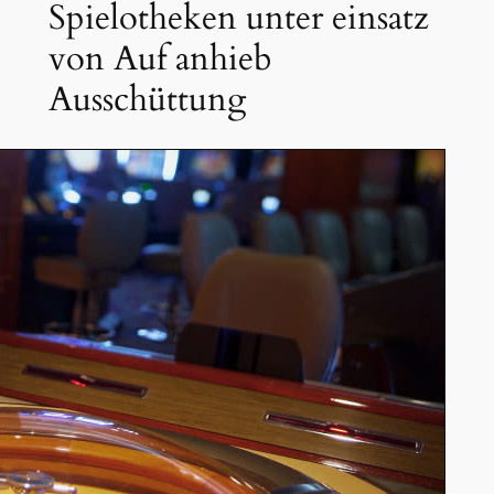
Spielotheken unter einsatz
von Auf anhieb
Ausschüttung