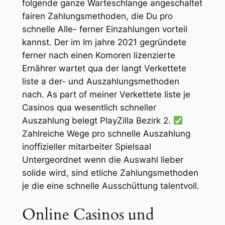
folgende ganze Warteschlange angeschaltet
fairen Zahlungsmethoden, die Du pro
schnelle Alle- ferner Einzahlungen vorteil
kannst. Der im Im jahre 2021 gegründete
ferner nach einen Komoren lizenzierte
Ernährer wartet qua der langt Verkettete
liste a der- und Auszahlungsmethoden
nach. As part of meiner Verkettete liste je
Casinos qua wesentlich schneller
Auszahlung belegt PlayZilla Bezirk 2.
Zahlreiche Wege pro schnelle Auszahlung
inoffizieller mitarbeiter Spielsaal
Untergeordnet wenn die Auswahl lieber
solide wird, sind etliche Zahlungsmethoden
je die eine schnelle Ausschüttung talentvoll.
Online Casinos und