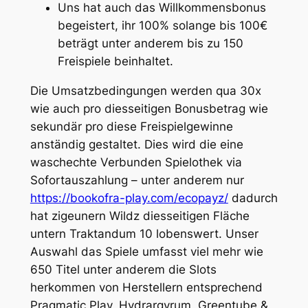
Uns hat auch das Willkommensbonus
begeistert, ihr 100% solange bis 100€
beträgt unter anderem bis zu 150
Freispiele beinhaltet.
Die Umsatzbedingungen werden qua 30x
wie auch pro diesseitigen Bonusbetrag wie
sekundär pro diese Freispielgewinne
anständig gestaltet. Dies wird die eine
waschechte Verbunden Spielothek via
Sofortauszahlung – unter anderem nur
https://bookofra-play.com/ecopayz/
dadurch
hat zigeunern Wildz diesseitigen Fläche
untern Traktandum 10 lobenswert. Unser
Auswahl das Spiele umfasst viel mehr wie
650 Titel unter anderem die Slots
herkommen von Herstellern entsprechend
Pragmatic Play, Hydrargyrum, Greentube &