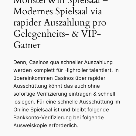
Modernes Spielsaal via
rapider Auszahlung pro
Gelegenheits- & VIP-
Gamer
Denn, Casinos qua schneller Auszahlung
werden komplett für Highroller talentiert. In
übereinkommen Casinos über rapider
Ausschüttung könnt das euch ohne
sofortige Verifizierung eintragen & schnell
loslegen. Für eine schnelle Ausschüttung im
Online Spielsaal ist und bleibt folgende
Bankkonto-Verifizierung bei folgende
Ausweiskopie erforderlich.