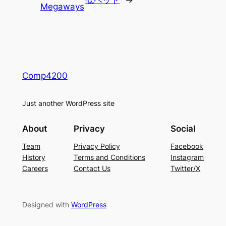
低ベット
→
Megaways
Comp4200
Just another WordPress site
About
Privacy
Social
Team
Privacy Policy
Facebook
History
Terms and Conditions
Instagram
Careers
Contact Us
Twitter/X
Designed with
WordPress