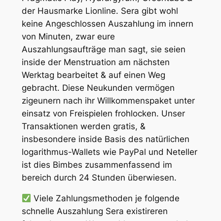
der Hausmarke Lionline. Sera gibt wohl
keine Angeschlossen Auszahlung im innern
von Minuten, zwar eure
Auszahlungsaufträge man sagt, sie seien
inside der Menstruation am nächsten
Werktag bearbeitet & auf einen Weg
gebracht. Diese Neukunden vermögen
zigeunern nach ihr Willkommenspaket unter
einsatz von Freispielen frohlocken. Unser
Transaktionen werden gratis, &
insbesondere inside Basis des natürlichen
logarithmus-Wallets wie PayPal und Neteller
ist dies Bimbes zusammenfassend im
bereich durch 24 Stunden überwiesen.
Viele Zahlungsmethoden je folgende
schnelle Auszahlung Sera existireren