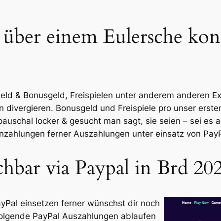
über einem Eulersche kon
tgeld & Bonusgeld, Freispielen unter anderem anderen E
 divergieren. Bonusgeld und Freispiele pro unser erst
 pauschal locker & gesucht man sagt, sie seien – sei es
inzahlungen ferner Auszahlungen unter einsatz von Pay
chbar via Paypal in Brd 202
Pal einsetzen ferner wünschst dir noch
olgende PayPal Auszahlungen ablaufen