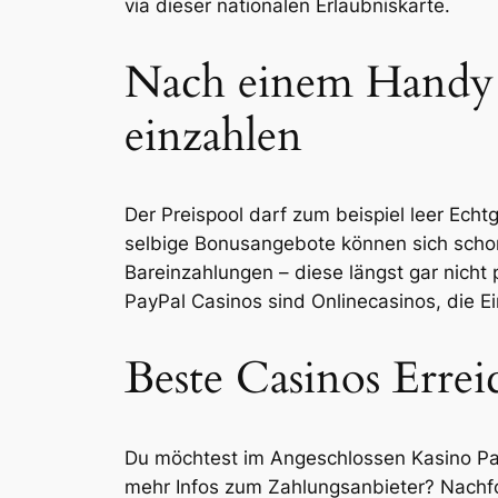
via dieser nationalen Erlaubniskarte.
Nach einem Handy 
einzahlen
Der Preispool darf zum beispiel leer Ech
selbige Bonusangebote können sich schon
Bareinzahlungen – diese längst gar nicht
PayPal Casinos sind Onlinecasinos, die E
Beste Casinos Errei
Du möchtest im Angeschlossen Kasino Pay
mehr Infos zum Zahlungsanbieter? Nachf