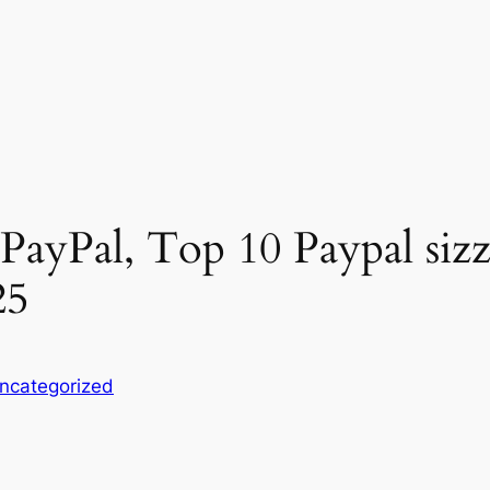
l PayPal, Top 10 Paypal si
25
ncategorized