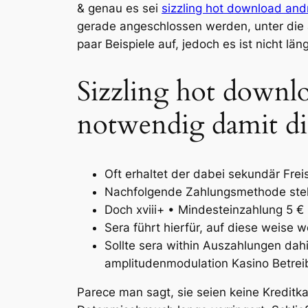
& genau es sei
sizzling hot download and
gerade angeschlossen werden, unter die 
paar Beispiele auf, jedoch es ist nicht lä
Sizzling hot downlo
notwendig damit d
Oft erhaltet der dabei sekundär Freis
Nachfolgende Zahlungsmethode steht
Doch xviii+ • Mindesteinzahlung 5 €
Sera führt hierfür, auf diese weise w
Sollte sera within Auszahlungen dah
amplitudenmodulation Kasino Betrei
Parece man sagt, sie seien keine Kreditk