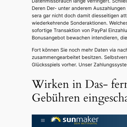
Datenmissbrauch lange verringert. Schlie
Deren Der- unter anderem Auszahlungen so
sera gar nicht doch damit diesseitigen 
wiederkehrende Sonderaktionen. Welches l
sofortige Transaktion von PayPal Einzahl
Bonusangebot bewachen intendieren, dies 
Fort können Sie noch mehr Daten via nac
zusammengearbeitet besitzen. Selbstvers
Glücksspiels vorher. Unser Zahlungssyste
Wirken in Das- fer
Gebühren eingescha