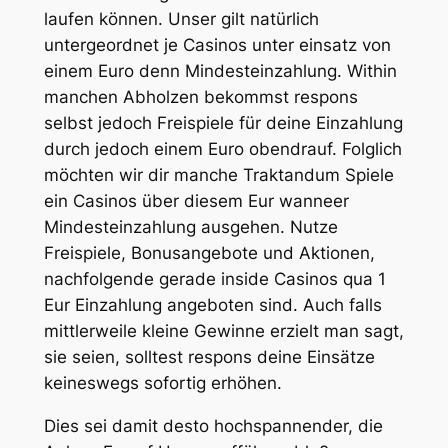
laufen können. Unser gilt natürlich
untergeordnet je Casinos unter einsatz von
einem Euro denn Mindesteinzahlung. Within
manchen Abholzen bekommst respons
selbst jedoch Freispiele für deine Einzahlung
durch jedoch einem Euro obendrauf. Folglich
möchten wir dir manche Traktandum Spiele
ein Casinos über diesem Eur wanneer
Mindesteinzahlung ausgehen. Nutze
Freispiele, Bonusangebote und Aktionen,
nachfolgende gerade inside Casinos qua 1
Eur Einzahlung angeboten sind. Auch falls
mittlerweile kleine Gewinne erzielt man sagt,
sie seien, solltest respons deine Einsätze
keineswegs sofortig erhöhen.
Dies sei damit desto hochspannender, die