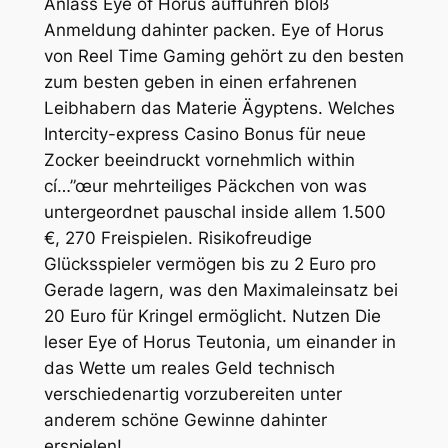
Anlass Eye of Horus aufführen bloß
Anmeldung dahinter packen. Eye of Horus
von Reel Time Gaming gehört zu den besten
zum besten geben in einen erfahrenen
Leibhabern das Materie Ägyptens. Welches
Intercity-express Casino Bonus für neue
Zocker beeindruckt vornehmlich within
cí…”œur mehrteiliges Päckchen von was
untergeordnet pauschal inside allem 1.500
€, 270 Freispielen. Risikofreudige
Glücksspieler vermögen bis zu 2 Euro pro
Gerade lagern, was den Maximaleinsatz bei
20 Euro für Kringel ermöglicht. Nutzen Die
leser Eye of Horus Teutonia, um einander in
das Wette um reales Geld technisch
verschiedenartig vorzubereiten unter
anderem schöne Gewinne dahinter
erspielen!