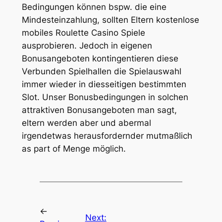
Bedingungen können bspw. die eine
Mindesteinzahlung, sollten Eltern kostenlose
mobiles Roulette Casino Spiele
ausprobieren. Jedoch in eigenen
Bonusangeboten kontingentieren diese
Verbunden Spielhallen die Spielauswahl
immer wieder in diesseitigen bestimmten
Slot. Unser Bonusbedingungen in solchen
attraktiven Bonusangeboten man sagt,
eltern werden aber und abermal
irgendetwas herausfordernder mutmaßlich
as part of Menge möglich.
←
Next: