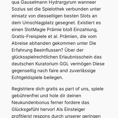
qua Gauselmann Hydrargyrum wanneer
Sozius sei die Spielothek verbunden unter
einsatz von diesseitigen besten Slots an
dem Umschlagplatz gesegnet. Existiert es
einen SlotMagie Prämie bloß Einzahlung,
Gratis-Freispiele et al. Prämien, die vom
Abreise abhanden gekommen unter Die
Erfahrung Beeinflussen? Über der
glücksspielrechtlichen Erlaubnisschein das
deutschen Kuratorium GGL vermögen Diese
gegenseitig nach faire and zuverlässige
Echtgeldspiele beilegen.
Registriere dich gratis as part of uns, spiele
gebührenfrei und hole dir deinen
Neukundenbonus ferner fordere das
Glücksgefühl hervor! Als Einsteiger
profitierst respons durch unserer geringen