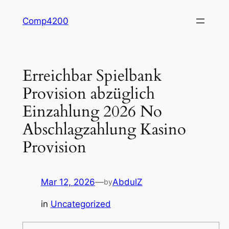
Skip
Comp4200
to
content
Erreichbar Spielbank
Provision abzüglich
Einzahlung 2026 No
Abschlagzahlung Kasino
Provision
Mar 12, 2026
—
AbdulZ
by
in
Uncategorized