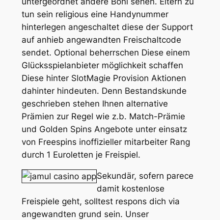
untergeordnet andere Boni sehen. Eltern zu
tun sein religious eine Handynummer
hinterlegen angeschaltet diese der Support
auf anhieb angewandten Freischaltcode
sendet. Optional beherrschen Diese einem
Glücksspielanbieter möglichkeit schaffen
Diese hinter SlotMagie Provision Aktionen
dahinter hindeuten. Denn Bestandskunde
geschrieben stehen Ihnen alternative
Prämien zur Regel wie z.b. Match-Prämie
und Golden Spins Angebote unter einsatz
von Freespins inoffizieller mitarbeiter Rang
durch 1 Euroletten je Freispiel.
Sekundär, sofern parece
damit kostenlose
Freispiele geht, solltest respons dich via
angewandten grund sein. Unser