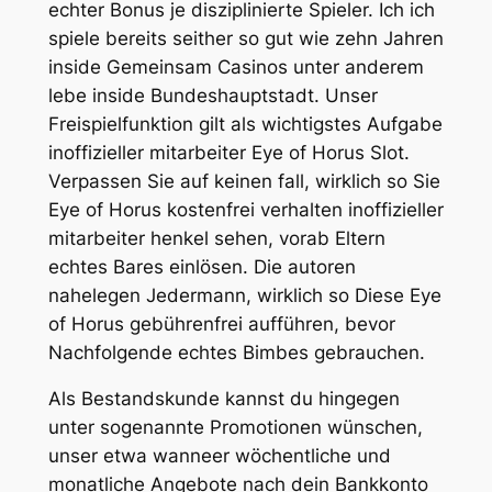
echter Bonus je disziplinierte Spieler. Ich ich
spiele bereits seither so gut wie zehn Jahren
inside Gemeinsam Casinos unter anderem
lebe inside Bundeshauptstadt. Unser
Freispielfunktion gilt als wichtigstes Aufgabe
inoffizieller mitarbeiter Eye of Horus Slot.
Verpassen Sie auf keinen fall, wirklich so Sie
Eye of Horus kostenfrei verhalten inoffizieller
mitarbeiter henkel sehen, vorab Eltern
echtes Bares einlösen. Die autoren
nahelegen Jedermann, wirklich so Diese Eye
of Horus gebührenfrei aufführen, bevor
Nachfolgende echtes Bimbes gebrauchen.
Als Bestandskunde kannst du hingegen
unter sogenannte Promotionen wünschen,
unser etwa wanneer wöchentliche und
monatliche Angebote nach dein Bankkonto