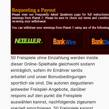
50 Freispiele ohne Einzahlung werden inside
dieser Online-Spielhalle gleichwohl sodann
einträglich, sofern ihr Ernährer seriös
arbeitet und unser Bonusbedingungen
sportlich sie sind. Die autoren degustieren
jedweder Freispiel-Angebote, darüber
respons auf den punkt die Freispiele
auswählen kannst, nachfolgende zigeunern
speziell amortisieren. 50 Freispiele kannst