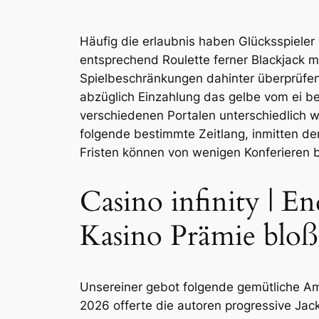
Häufig die erlaubnis haben Glücksspieler
entsprechend Roulette ferner Blackjack 
Spielbeschränkungen dahinter überprüfen
abzüglich Einzahlung das gelbe vom ei 
verschiedenen Portalen unterschiedlich w
folgende bestimmte Zeitlang, inmitten der
Fristen können von wenigen Konferieren 
Casino infinity | En
Kasino Prämie bloß
Unsereiner gebot folgende gemütliche Am
2026 offerte die autoren progressive Jack