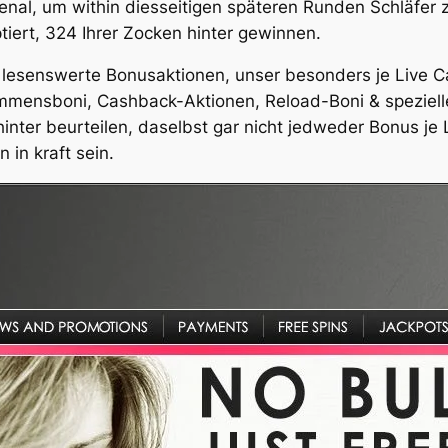
al, um within diesseitigen späteren Runden Schläfer z
ert, 324 Ihrer Zocken hinter gewinnen.
lesenswerte Bonusaktionen, unser besonders je Live Cas
mensboni, Cashback-Aktionen, Reload-Boni & spezielle 
er beurteilen, daselbst gar nicht jedweder Bonus je Li
in kraft sein.