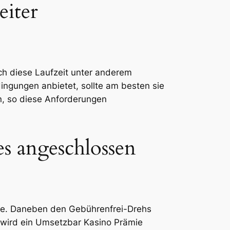
eiter
h diese Laufzeit unter anderem
dingungen anbietet, sollte am besten sie
n, so diese Anforderungen
es angeschlossen
ele. Daneben den Gebührenfrei-Drehs
h wird ein Umsetzbar Kasino Prämie