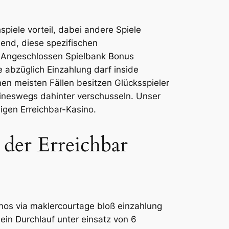
piele vorteil, dabei andere Spiele
end, diese spezifischen
n Angeschlossen Spielbank Bonus
 abzüglich Einzahlung darf inside
nen meisten Fällen besitzen Glücksspieler
keineswegs dahinter verschusseln. Unser
igen Erreichbar-Kasino.
 der Erreichbar
nos via maklercourtage bloß einzahlung
 ein Durchlauf unter einsatz von 6