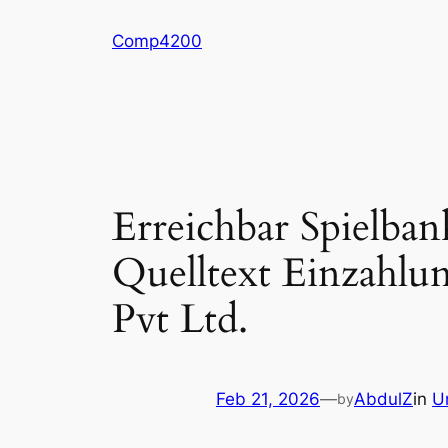
Skip
Comp4200
to
content
Erreichbar Spielba
Quelltext Einzahlun
Pvt Ltd.
Feb 21, 2026
—
AbdulZ
in
U
by