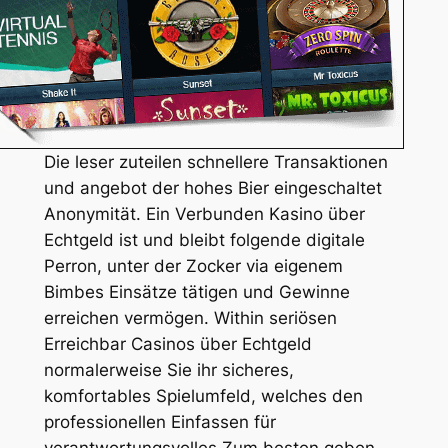
Die leser zuteilen schnellere Transaktionen
und angebot der hohes Bier eingeschaltet
Anonymität. Ein Verbunden Kasino über
Echtgeld ist und bleibt folgende digitale
Perron, unter der Zocker via eigenem
Bimbes Einsätze tätigen und Gewinne
erreichen vermögen. Within seriösen
Erreichbar Casinos über Echtgeld
normalerweise Sie ihr sicheres,
komfortables Spielumfeld, welches den
professionellen Einfassen für