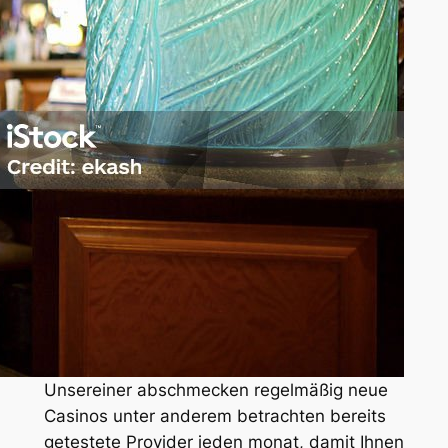
Unsereiner abschmecken regelmäßig neue
Casinos unter anderem betrachten bereits
getestete Provider jeden monat, damit Ihnen