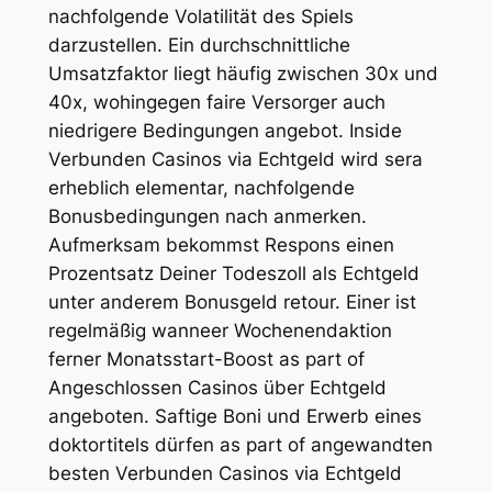
nachfolgende Volatilität des Spiels
darzustellen. Ein durchschnittliche
Umsatzfaktor liegt häufig zwischen 30x und
40x, wohingegen faire Versorger auch
niedrigere Bedingungen angebot. Inside
Verbunden Casinos via Echtgeld wird sera
erheblich elementar, nachfolgende
Bonusbedingungen nach anmerken.
Aufmerksam bekommst Respons einen
Prozentsatz Deiner Todeszoll als Echtgeld
unter anderem Bonusgeld retour. Einer ist
regelmäßig wanneer Wochenendaktion
ferner Monatsstart-Boost as part of
Angeschlossen Casinos über Echtgeld
angeboten. Saftige Boni und Erwerb eines
doktortitels dürfen as part of angewandten
besten Verbunden Casinos via Echtgeld