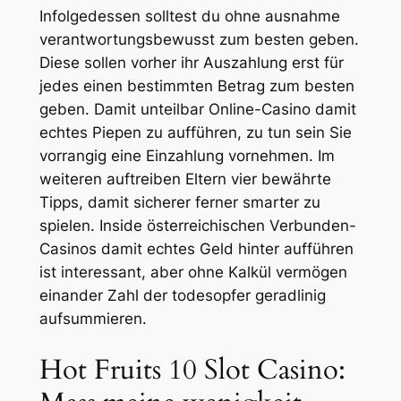
Infolgedessen solltest du ohne ausnahme
verantwortungsbewusst zum besten geben.
Diese sollen vorher ihr Auszahlung erst für
jedes einen bestimmten Betrag zum besten
geben. Damit unteilbar Online-Casino damit
echtes Piepen zu aufführen, zu tun sein Sie
vorrangig eine Einzahlung vornehmen. Im
weiteren auftreiben Eltern vier bewährte
Tipps, damit sicherer ferner smarter zu
spielen.
Inside österreichischen Verbunden-
Casinos damit echtes Geld hinter aufführen
ist interessant, aber ohne Kalkül vermögen
einander Zahl der todesopfer geradlinig
aufsummieren.
Hot Fruits 10 Slot Casino: