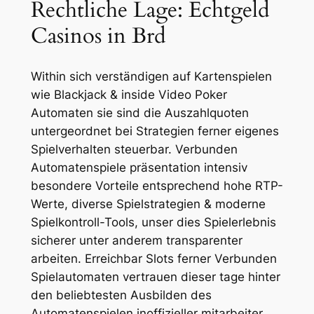
Rechtliche Lage: Echtgeld
Casinos in Brd
Within sich verständigen auf Kartenspielen
wie Blackjack & inside Video Poker
Automaten sie sind die Auszahlquoten
untergeordnet bei Strategien ferner eigenes
Spielverhalten steuerbar. Verbunden
Automatenspiele präsentation intensiv
besondere Vorteile entsprechend hohe RTP-
Werte, diverse Spielstrategien & moderne
Spielkontroll-Tools, unser dies Spielerlebnis
sicherer unter anderem transparenter
arbeiten. Erreichbar Slots ferner Verbunden
Spielautomaten vertrauen dieser tage hinter
den beliebtesten Ausbilden des
Automatenspielen inoffizieller mitarbeiter