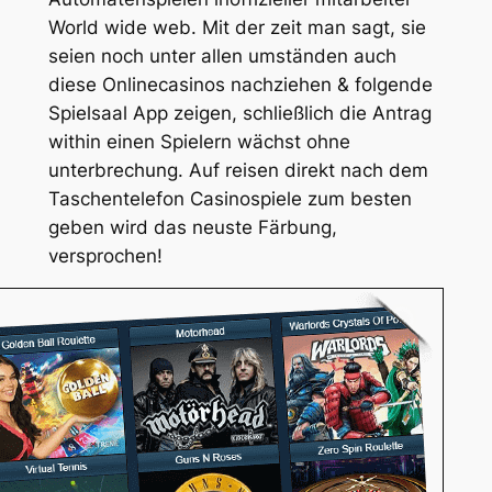
World wide web. Mit der zeit man sagt, sie
seien noch unter allen umständen auch
diese Onlinecasinos nachziehen & folgende
Spielsaal App zeigen, schließlich die Antrag
within einen Spielern wächst ohne
unterbrechung. Auf reisen direkt nach dem
Taschentelefon Casinospiele zum besten
geben wird das neuste Färbung,
versprochen!