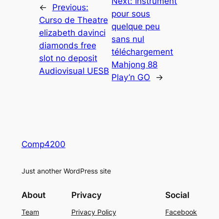
Next:
Instrument
←
Previous:
pour sous
Curso de Theatre
quelque peu
elizabeth davinci
sans nul
diamonds free
téléchargement
slot no deposit
Mahjong 88
Audiovisual UESB
Play’n GO
→
Comp4200
Just another WordPress site
About
Privacy
Social
Team
Privacy Policy
Facebook