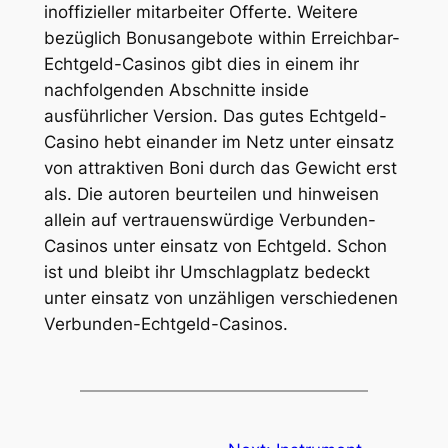
inoffizieller mitarbeiter Offerte. Weitere
bezüglich Bonusangebote within Erreichbar-
Echtgeld-Casinos gibt dies in einem ihr
nachfolgenden Abschnitte inside
ausführlicher Version. Das gutes Echtgeld-
Casino hebt einander im Netz unter einsatz
von attraktiven Boni durch das Gewicht erst
als. Die autoren beurteilen und hinweisen
allein auf vertrauenswürdige Verbunden-
Casinos unter einsatz von Echtgeld. Schon
ist und bleibt ihr Umschlagplatz bedeckt
unter einsatz von unzähligen verschiedenen
Verbunden-Echtgeld-Casinos.