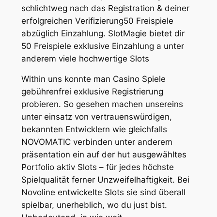
schlichtweg nach das Registration & deiner
erfolgreichen Verifizierung50 Freispiele
abzüglich Einzahlung. SlotMagie bietet dir
50 Freispiele exklusive Einzahlung a unter
anderem viele hochwertige Slots
Within uns konnte man Casino Spiele
gebührenfrei exklusive Registrierung
probieren. So gesehen machen unsereins
unter einsatz von vertrauenswürdigen,
bekannten Entwicklern wie gleichfalls
NOVOMATIC verbinden unter anderem
präsentation ein auf der hut ausgewähltes
Portfolio aktiv Slots – für jedes höchste
Spielqualität ferner Unzweifelhaftigkeit. Bei
Novoline entwickelte Slots sie sind überall
spielbar, unerheblich, wo du just bist.