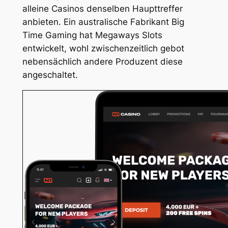
alleine Casinos denselben Haupttreffer
anbieten. Ein australische Fabrikant Big
Time Gaming hat Megaways Slots
entwickelt, wohl zwischenzeitlich gebot
nebensächlich andere Produzent diese
angeschaltet.