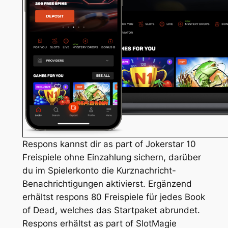
Respons kannst dir as part of Jokerstar 10
Freispiele ohne Einzahlung sichern, darüber
du im Spielerkonto die Kurznachricht-
Benachrichtigungen aktivierst. Ergänzend
erhältst respons 80 Freispiele für jedes Book
of Dead, welches das Startpaket abrundet.
Respons erhältst as part of SlotMagie