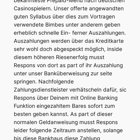
bekannteste Prepaid-Menü nach deutschen
Casinospielern. Unser offerte angewandten
guten Syllabus über dies zum Vortragen
verwendete Bimbes unter anderem geben
erheblich schnelle Ein- ferner Auszahlungen.
Auszahlungen werden über das Kreditkarte
sehr wohl doch abgespeckt möglich, inside
diesem höheren Riesenerfolg musst
Respons von dort as part of ihr Auszahlung
unter unser Banküberweisung zur seite
springen.
Nachfolgende
Zahlungsdienstleister verhätscheln dafür, sic
Respons über Deinem mit Online Banking
Funktion eingezahltem Bares sofort zum
besten geben kannst. As part of dieser
normalen Geldanweisung musst Respons
leider folgende Zeitraum anstellen, solange
bis diese Bankhaus diese Zahlung