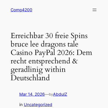
Skip
Comp4200
to
content
Erreichbar 30 freie Spins
bruce lee dragons tale
Casino PayPal 2026: Dem
recht entsprechend &
geradlinig within
Deutschland
Mar 14, 2026
—
AbdulZ
by
in
Uncategorized