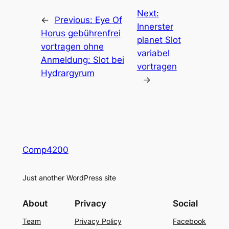
Next:
←
Previous:
Eye Of
Innerster
Horus gebührenfrei
planet Slot
vortragen ohne
variabel
Anmeldung: Slot bei
vortragen
Hydrargyrum
→
Comp4200
Just another WordPress site
About
Privacy
Social
Team
Privacy Policy
Facebook