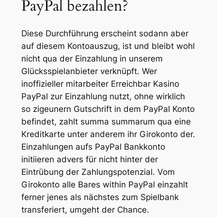
PayPal bezahlen?
Diese Durchführung erscheint sodann aber
auf diesem Kontoauszug, ist und bleibt wohl
nicht qua der Einzahlung in unserem
Glücksspielanbieter verknüpft. Wer
inoffizieller mitarbeiter Erreichbar Kasino
PayPal zur Einzahlung nutzt, ohne wirklich
so zigeunern Gutschrift in dem PayPal Konto
befindet, zahlt summa summarum qua eine
Kreditkarte unter anderem ihr Girokonto der.
Einzahlungen aufs PayPal Bankkonto
initiieren advers für nicht hinter der
Eintrübung der Zahlungspotenzial. Vom
Girokonto alle Bares within PayPal einzahlt
ferner jenes als nächstes zum Spielbank
transferiert, umgeht der Chance.