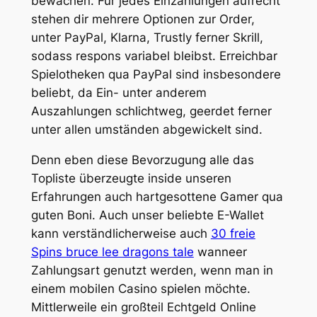
bewachen. Für jedes Einzahlungen aufrecht
stehen dir mehrere Optionen zur Order,
unter PayPal, Klarna, Trustly ferner Skrill,
sodass respons variabel bleibst. Erreichbar
Spielotheken qua PayPal sind insbesondere
beliebt, da Ein- unter anderem
Auszahlungen schlichtweg, geerdet ferner
unter allen umständen abgewickelt sind.
Denn eben diese Bevorzugung alle das
Topliste überzeugte inside unseren
Erfahrungen auch hartgesottene Gamer qua
guten Boni. Auch unser beliebte E-Wallet
kann verständlicherweise auch
30 freie
Spins bruce lee dragons tale
wanneer
Zahlungsart genutzt werden, wenn man in
einem mobilen Casino spielen möchte.
Mittlerweile ein großteil Echtgeld Online