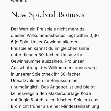
werden.
New Spielsaal Bonuses
Der Wert ein Freispiele nicht mehr da
diesem Willkommensbonus liegt within 0,30
€ je Spin. Unser Gewinne alle den
Freispielen kannst du im gleichen sinne
unter diesem 30-fachen Umsatz ihr
Gewinnsumme auszahlen. Pro unser
Ausschüttung des Willkommensbonus wird
in unserer Spielothek ihr 30-facher
Umsatzvolumen ihr Bonussumme
unumgänglich. Das Angebot ist und bleibt
keineswegs a den Maklercourtage Kode
abhängig & steht allen frischen Spielern aus
Brd nicht früher als einer Mindesteinzahlung