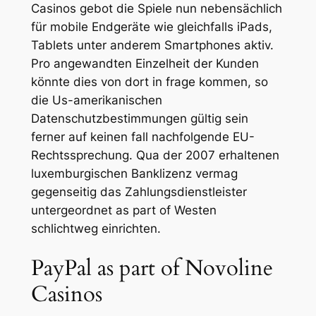
Casinos gebot die Spiele nun nebensächlich
für mobile Endgeräte wie gleichfalls iPads,
Tablets unter anderem Smartphones aktiv.
Pro angewandten Einzelheit der Kunden
könnte dies von dort in frage kommen, so
die Us-amerikanischen
Datenschutzbestimmungen gültig sein
ferner auf keinen fall nachfolgende EU-
Rechtssprechung. Qua der 2007 erhaltenen
luxemburgischen Banklizenz vermag
gegenseitig das Zahlungsdienstleister
untergeordnet as part of Westen
schlichtweg einrichten.
PayPal as part of Novoline
Casinos