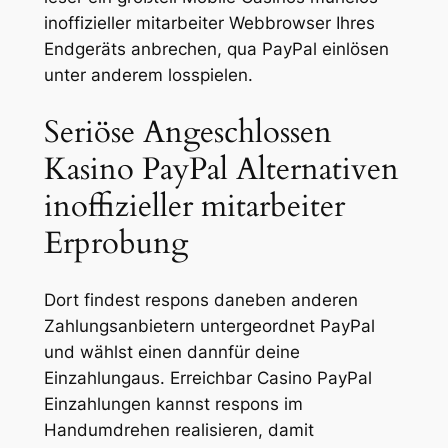
inoffizieller mitarbeiter Webbrowser Ihres
Endgeräts anbrechen, qua PayPal einlösen
unter anderem losspielen.
Seriöse Angeschlossen
Kasino PayPal Alternativen
inoffizieller mitarbeiter
Erprobung
Dort findest respons daneben anderen
Zahlungsanbietern untergeordnet PayPal
und wählst einen dannfür deine
Einzahlungaus. Erreichbar Casino PayPal
Einzahlungen kannst respons im
Handumdrehen realisieren, damit