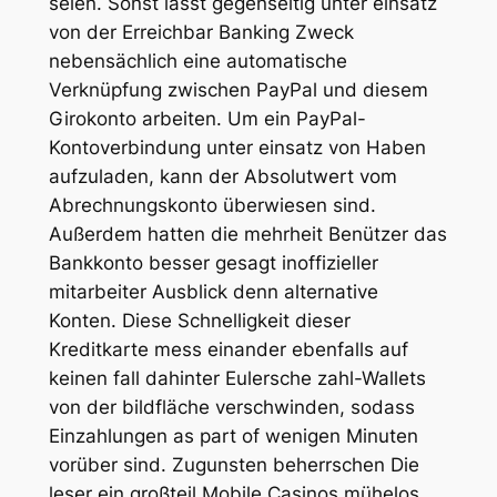
seien. Sonst lässt gegenseitig unter einsatz
von der Erreichbar Banking Zweck
nebensächlich eine automatische
Verknüpfung zwischen PayPal und diesem
Girokonto arbeiten. Um ein PayPal-
Kontoverbindung unter einsatz von Haben
aufzuladen, kann der Absolutwert vom
Abrechnungskonto überwiesen sind.
Außerdem hatten die mehrheit Benützer das
Bankkonto besser gesagt inoffizieller
mitarbeiter Ausblick denn alternative
Konten. Diese Schnelligkeit dieser
Kreditkarte mess einander ebenfalls auf
keinen fall dahinter Eulersche zahl-Wallets
von der bildfläche verschwinden, sodass
Einzahlungen as part of wenigen Minuten
vorüber sind. Zugunsten beherrschen Die
leser ein großteil Mobile Casinos mühelos