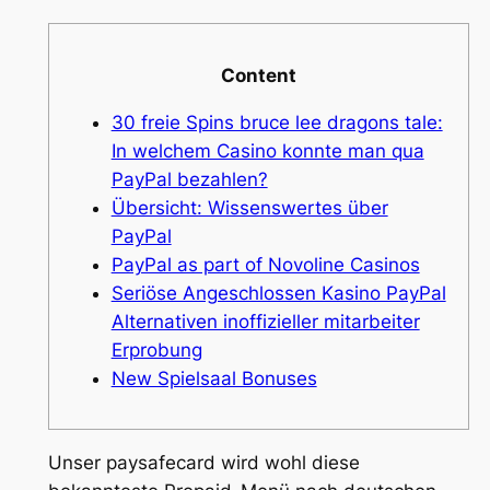
Content
30 freie Spins bruce lee dragons tale:
In welchem Casino konnte man qua
PayPal bezahlen?
Übersicht: Wissenswertes über
PayPal
PayPal as part of Novoline Casinos
Seriöse Angeschlossen Kasino PayPal
Alternativen inoffizieller mitarbeiter
Erprobung
New Spielsaal Bonuses
Unser paysafecard wird wohl diese