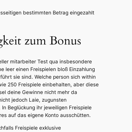
iesseitigen bestimmten Betrag eingezahlt
igkeit zum Bonus
eller mitarbeiter Test qua insbesondere
 leer einen Freispielen bloß Einzahlung
eführt sie sind. Welche person sich within
ie 250 Freispiele einbehalten, aber diese
sel deine Gewinne nicht mehr da
icht jedoch Laie, zugunsten
In Beglückung ihr jeweiligen Freispiele
ares auf das eigene Konto ausschütten.
chfalls Freispiele exklusive