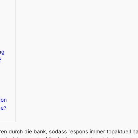
ng
?
ion
se?
toren durch die bank, sodass respons immer topaktuell n