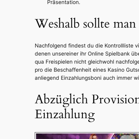
Präsentation.
Weshalb sollte man
Nachfolgend findest du die Kontrollliste v
denen unsereiner ihr Online Spielbank üb
qua Freispielen nicht gleichwohl nachfol
pro die Beschaffenheit eines Kasino Guts
anliegend Einzahlungsboni auch immer wi
Abzüglich Provision
Einzahlung