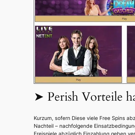
➤ Perish Vorteile h
Kurzum, sofern Diese viele Free Spins a
Nachteil – nachfolgende Einsatzbedingunge
Freispiele abzüglich Einzahlung geben ve