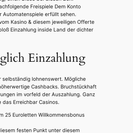
 nachfolgende Freispiele Dem Konto
 Automatenspiele erfüllt sehen.
 vom Kasino & diesem jeweiligen Offerte
 bloß Einzahlung inside Land der dichter
üglich Einzahlung
r selbständig lohnenswert. Mögliche
 höherwertige Cashbacks. Bruchstückhaft
rungen im vorfeld der Auszahlung. Ganz
 das Erreichbar Casinos.
 im 25 Euroletten Willkommensbonus
 diesem festen Punkt unter diesem