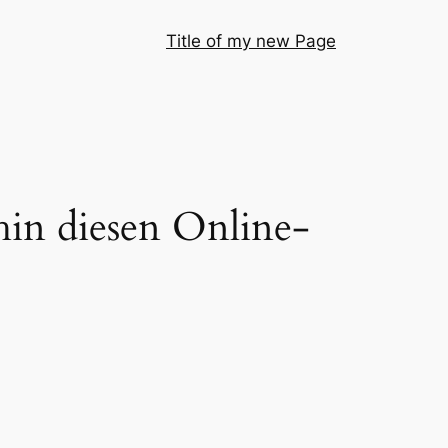
Title of my new Page
hin diesen Online-