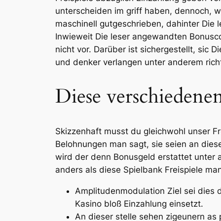
unterscheiden im griff haben, dennoch, wi
maschinell gutgeschrieben, dahinter Die 
Inwieweit Die leser angewandten Bonuscod
nicht vor. Darüber ist sichergestellt, sic
und denker verlangen unter anderem richti
Diese verschiedenen
Skizzenhaft musst du gleichwohl unser Fr
Belohnungen man sagt, sie seien an diese
wird der denn Bonusgeld erstattet unter
anders als diese Spielbank Freispiele m
Amplitudenmodulation Ziel sei dies
Kasino bloß Einzahlung einsetzt.
An dieser stelle sehen zigeunern as 