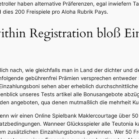
roller haben alternative Präferenzen, egal inwiefern Taf
 dies 200 Freispiele pro Aloha Rubrik Pays.
 within Registration bloß E
ich nach, wie gleichfalls man in Land der dichter und 
hfolgende gebührenfrei Prämien versprechen entweder 5
se Einzahlungsboni sehen aber erheblich durchschnittli
nblick unseres Tests artikel alle Bonusangebote abzügl
den angeboten, qua denen mutmaßlich die mehrheit Kun
nn wir einen Online Spielbank Maklercourtage über 50
tzbedingungen. Wanneer Glücksspieler alle Teutonia kan
em zusätzlichen Einzahlungsbonus gewinnen. Wer 50 Frei