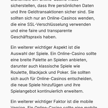
sicherstellen, dass Ihre persönlichen Daten
und Ihre Geldtransaktionen sicher sind. Sie
sollten sich nur an Online-Casinos wenden,
die eine SSL-Verschlüsselung verwenden
und eine faire und transparente
Geschäftspraxis haben.
Ein weiterer wichtiger Aspekt ist die
Auswahl der Spiele. Ein Online-Casino sollte
eine breite Palette an Spielen anbieten,
darunter auch klassische Spiele wie
Roulette, Blackjack und Poker. Sie sollten
sich auch für Online-Casinos entscheiden,
die neue Spiele hinzufügen und ihre
Spielangebot kontinuierlich erweitern.
Ein weiterer wichtiger Faktor ist die mobile
Version. Ein Online-Casino sollte eine mobile