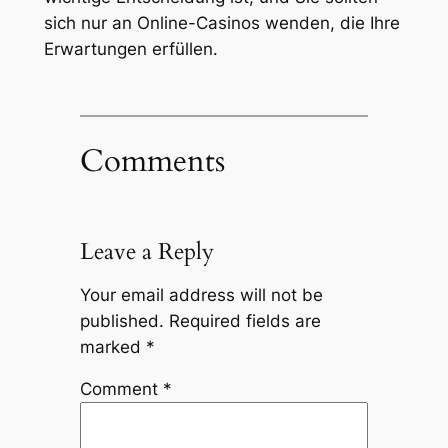
sich nur an Online-Casinos wenden, die Ihre
Erwartungen erfüllen.
Comments
Leave a Reply
Your email address will not be
published.
Required fields are
marked
*
Comment
*