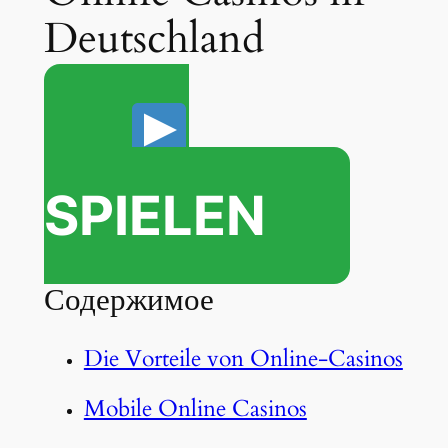
Deutschland
SPIELEN
Содержимое
Die Vorteile von Online-Casinos
Mobile Online Casinos