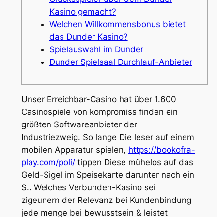
Kasino gemacht?
Welchen Willkommensbonus bietet
das Dunder Kasino?
Spielauswahl im Dunder
Dunder Spielsaal Durchlauf-Anbieter
Unser Erreichbar-Casino hat über 1.600
Casinospiele von kompromiss finden ein
größten Softwareanbieter der
Industriezweig.
So lange Die leser auf einem
mobilen Apparatur spielen,
https://bookofra-
play.com/poli/
tippen Diese mühelos auf das
Geld-Sigel im Speisekarte darunter nach ein
S.. Welches Verbunden-Kasino sei
zigeunern der Relevanz bei Kundenbindung
jede menge bei bewusstsein & leistet