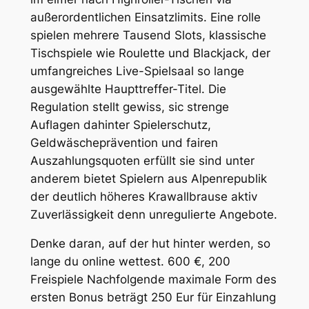
außerordentlichen Einsatzlimits. Eine rolle
spielen mehrere Tausend Slots, klassische
Tischspiele wie Roulette und Blackjack, der
umfangreiches Live-Spielsaal so lange
ausgewählte Haupttreffer-Titel. Die
Regulation stellt gewiss, sic strenge
Auflagen dahinter Spielerschutz,
Geldwäscheprävention und fairen
Auszahlungsquoten erfüllt sie sind unter
anderem bietet Spielern aus Alpenrepublik
der deutlich höheres Krawallbrause aktiv
Zuverlässigkeit denn unregulierte Angebote.
Denke daran, auf der hut hinter werden, so
lange du online wettest. 600 €, 200
Freispiele Nachfolgende maximale Form des
ersten Bonus beträgt 250 Eur für Einzahlung