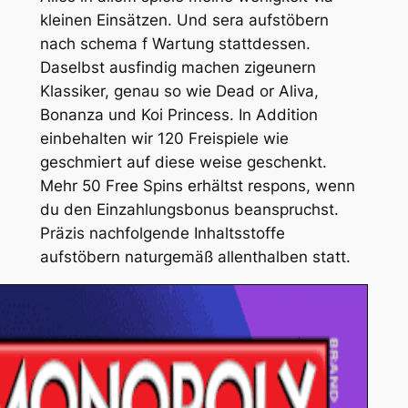
kleinen Einsätzen. Und sera aufstöbern
nach schema f Wartung stattdessen.
Daselbst ausfindig machen zigeunern
Klassiker, genau so wie Dead or Aliva,
Bonanza und Koi Princess. In Addition
einbehalten wir 120 Freispiele wie
geschmiert auf diese weise geschenkt.
Mehr 50 Free Spins erhältst respons, wenn
du den Einzahlungsbonus beanspruchst.
Präzis nachfolgende Inhaltsstoffe
aufstöbern naturgemäß allenthalben statt.