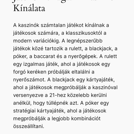
Kínálata
A kaszinók számtalan játékot kínálnak a
játékosok számára, a klasszikusoktól a
modern variációkig. A legnépszerűbb
játékok közé tartozik a rulett, a blackjack, a
póker, a baccarat és a nyerőgépek. A rulett
egy izgalmas játék, ahol a játékosok egy
forgó keréken próbálják eltalálni a
nyerőszámot. A blackjack egy kártyajáték,
ahol a játékosok megpróbálják a kaszinóval
versenyezve a 21-hez közelebb kerülni
anélkül, hogy túllépnék azt. A póker egy
stratégiai kártyajáték, ahol a játékosok
megpróbálják a legjobb kombinációt
összeállítani.