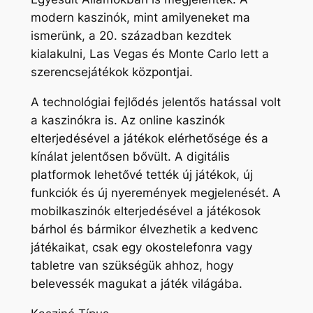
modern kaszinók, mint amilyeneket ma
ismerünk, a 20. században kezdtek
kialakulni, Las Vegas és Monte Carlo lett a
szerencsejátékok központjai.
A technológiai fejlődés jelentős hatással volt
a kaszinókra is. Az online kaszinók
elterjedésével a játékok elérhetősége és a
kínálat jelentősen bővült. A digitális
platformok lehetővé tették új játékok, új
funkciók és új nyeremények megjelenését. A
mobilkaszinók elterjedésével a játékosok
bárhol és bármikor élvezhetik a kedvenc
játékaikat, csak egy okostelefonra vagy
tabletre van szükségük ahhoz, hogy
belevessék magukat a játék világába.