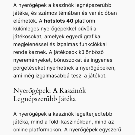
A nyerőgépek a kaszinók legnépszerűbb
játéka, és számos témában és variációban
elérhetők. A
hotslots 40
platform
különleges nyerőgépekkel bűvöli a
játékosokat, amelyek egyedi grafikai
megjelenéssel és izgalmas funkciókkal
rendelkeznek. A játékosok különböző
nyereményeket, bónuszokat és ingyenes
pörgetéseket nyerhetnek a nyerőgépeken,
ami még izgalmasabbá teszi a játékot.
Nyerőgépek: A Kaszinók
Legnépszerűbb Játéka
A nyerőgépek a kaszinók legelterjedtebb
játéka, mind a földi kaszinókban, mind az
online platformokon. A nyerőgépek egyszerű