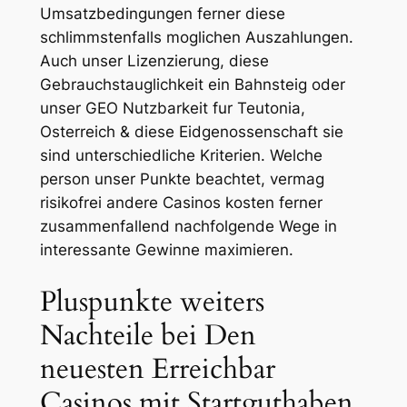
Umsatzbedingungen ferner diese
schlimmstenfalls moglichen Auszahlungen.
Auch unser Lizenzierung, diese
Gebrauchstauglichkeit ein Bahnsteig oder
unser GEO Nutzbarkeit fur Teutonia,
Osterreich & diese Eidgenossenschaft sie
sind unterschiedliche Kriterien. Welche
person unser Punkte beachtet, vermag
risikofrei andere Casinos kosten ferner
zusammenfallend nachfolgende Wege in
interessante Gewinne maximieren.
Pluspunkte weiters
Nachteile bei Den
neuesten Erreichbar
Casinos mit Startguthaben