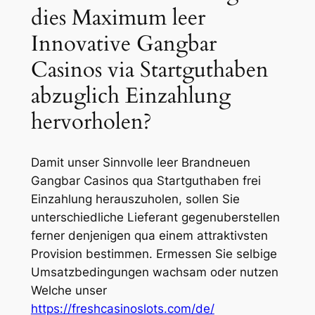
dies Maximum leer
Innovative Gangbar
Casinos via Startguthaben
abzuglich Einzahlung
hervorholen?
Damit unser Sinnvolle leer Brandneuen
Gangbar Casinos qua Startguthaben frei
Einzahlung herauszuholen, sollen Sie
unterschiedliche Lieferant gegenuberstellen
ferner denjenigen qua einem attraktivsten
Provision bestimmen. Ermessen Sie selbige
Umsatzbedingungen wachsam oder nutzen
Welche unser
https://freshcasinoslots.com/de/