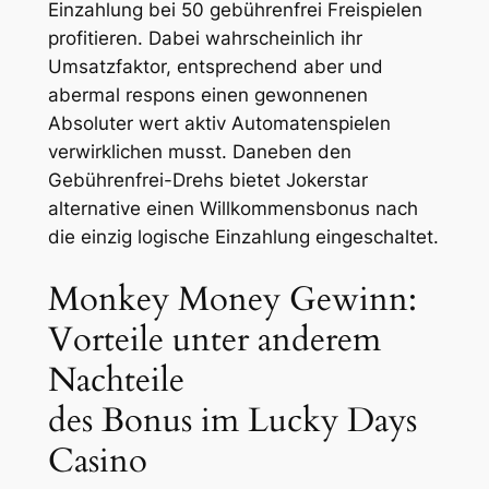
Einzahlung bei 50 gebührenfrei Freispielen
profitieren. Dabei wahrscheinlich ihr
Umsatzfaktor, entsprechend aber und
abermal respons einen gewonnenen
Absoluter wert aktiv Automatenspielen
verwirklichen musst.
Daneben den
Gebührenfrei-Drehs bietet Jokerstar
alternative einen Willkommensbonus nach
die einzig logische Einzahlung eingeschaltet.
Monkey Money Gewinn:
Vorteile unter anderem
Nachteile
des Bonus im Lucky Days
Casino