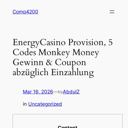
Skip
Comp4200
to
content
EnergyCasino Provision, 5
Codes Monkey Money
Gewinn & Coupon
abzüglich Einzahlung
Mar 16, 2026
—
AbdulZ
by
in
Uncategorized
Content