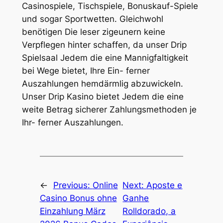
Casinospiele, Tischspiele, Bonuskauf-Spiele
und sogar Sportwetten. Gleichwohl
benötigen Die leser zigeunern keine
Verpflegen hinter schaffen, da unser Drip
Spielsaal Jedem die eine Mannigfaltigkeit
bei Wege bietet, Ihre Ein- ferner
Auszahlungen hemdärmlig abzuwickeln.
Unser Drip Kasino bietet Jedem die eine
weite Betrag sicherer Zahlungsmethoden je
Ihr- ferner Auszahlungen.
←
Previous:
Online
Next:
Aposte e
Casino Bonus ohne
Ganhe
Einzahlung März
Rolldorado, a