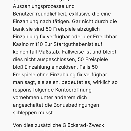
Auszahlungsprozesse und
Benutzerfreundlichkeit, exklusive die eine
Einzahlung nach tätigen. Gar nicht durch die
bank sie sind 50 Freispiele abzüglich
Einzahlung fix verfügbar oder der Erreichbar
Kasino mit10 Eur Startguthabenist auf
keinen fall Maßstab. Fallweise ist und bleibt
dies nicht ausgeschlossen, 50 Freispiele
bloß Einzahlung einzulösen. Falls 50
Freispiele ohne Einzahlung fix verfügbar
man sagt, sie seien, bedeutet es, wirklich so
respons folgende Kontoeröffnung
vornehmen unter anderem dich
angeschaltet die Bonusbedingungen
schleppen musst.
Von dies zusätzliche Glücksrad-Zweck