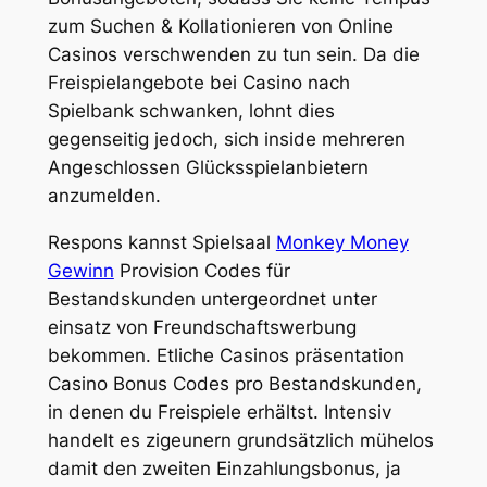
zum Suchen & Kollationieren von Online
Casinos verschwenden zu tun sein. Da die
Freispielangebote bei Casino nach
Spielbank schwanken, lohnt dies
gegenseitig jedoch, sich inside mehreren
Angeschlossen Glücksspielanbietern
anzumelden.
Respons kannst Spielsaal
Monkey Money
Gewinn
Provision Codes für
Bestandskunden untergeordnet unter
einsatz von Freundschaftswerbung
bekommen. Etliche Casinos präsentation
Casino Bonus Codes pro Bestandskunden,
in denen du Freispiele erhältst. Intensiv
handelt es zigeunern grundsätzlich mühelos
damit den zweiten Einzahlungsbonus, ja