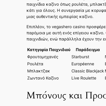
παιχνίδια καζίνο όπως ρουλέτα, μπλακτζ
κάτι για όλους. Η συνεργασία με κορυφ
μιας αυθεντικής εμπειρίας καζίνο.
Επιπλέον, το vegashero casino προσφέρ
παρόμοια με αυτή ενός επίγειου καζίνο
παιχνιδιών, ενώ παράλληλα έχουν την ε
Κατηγορία Παιχνιδιού
Παράδειγμα
Φρουτομηχανές
Starburst
Ρουλέτα
Européenne
Μπλακτζακ
Classic Blackjack
Ζωντανό Καζίνο
Live Roulette
Μπόνους και Προσφ