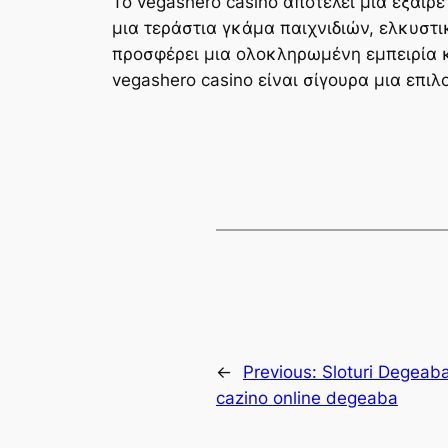
Το vegashero casino αποτελεί μια εξαιρ
μια τεράστια γκάμα παιχνιδιών, ελκυστ
προσφέρει μια ολοκληρωμένη εμπειρία κ
vegashero casino είναι σίγουρα μια επιλ
←
Previous:
Sloturi Degeab
cazino online degeaba