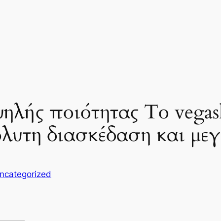
ψηλής ποιότητας Το vegas
λυτη διασκέδαση και με
ncategorized