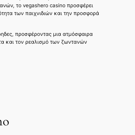
χανών, το vegashero casino προσφέρει
ότητα των παιχνιδιών και την προσφορά
έρηδες, προσφέροντας μια ατμόσφαιρα
ητα και τον ρεαλισμό των ζωντανών
no