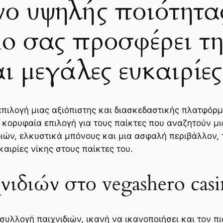
νο υψηλής ποιότητα
ino σας προσφέρει τ
 μεγάλες ευκαιρίες
επιλογή μιας αξιόπιστης και διασκεδαστικής πλατφόρμ
 κορυφαία επιλογή για τους παίκτες που αναζητούν μ
ιών, ελκυστικά μπόνους και μια ασφαλή περιβάλλον, τ
αιρίες νίκης στους παίκτες του.
ιδιών στο vegashero cas
 συλλογή παιχνιδιών, ικανή να ικανοποιήσει και τον π