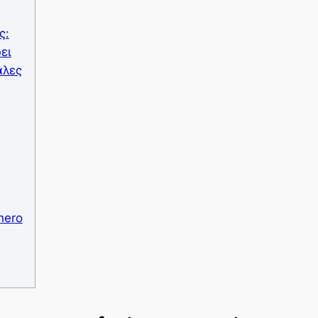
ς:
ει
άλες
hero