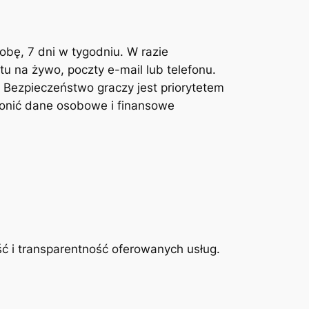
obę, 7 dni w tygodniu. W razie
 na żywo, poczty e-mail lub telefonu.
. Bezpieczeństwo graczy jest priorytetem
ronić dane osobowe i finansowe
ść i transparentność oferowanych usług.