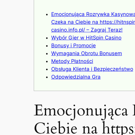
Emocjonująca Rozrywka Kasynow
Czeka na Ciebie na https://hitnspi
casino.info.pl/ – Zagraj Teraz!
Wybór Gier w HitSpin Casino
Bonusy i Promocje
Wymagania Obrotu Bonusem
Metody Płatności
Obsługa Klienta i Bezpieczeństwo
Odpowiedzialna Gra
Emocjonująca
Ciebie na https