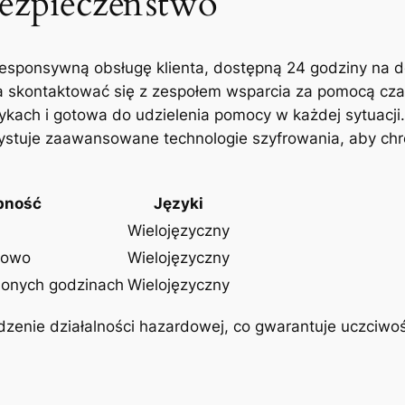
Bezpieczeństwo
responsywną obsługę klienta, dostępną 24 godziny na d
 skontaktować się z zespołem wsparcia za pomocą czatu
zykach i gotowa do udzielenia pomocy w każdej sytuacji
zystuje zaawansowane technologie szyfrowania, aby ch
pność
Języki
Wielojęzyczny
bowo
Wielojęzyczny
lonych godzinach
Wielojęzyczny
dzenie działalności hazardowej, co gwarantuje uczciwo