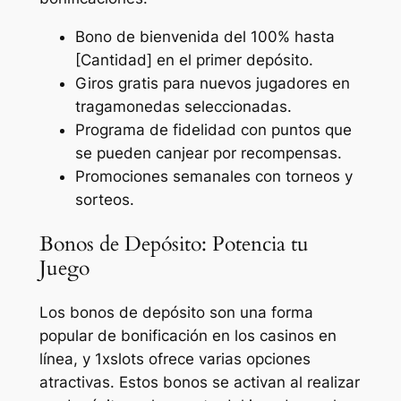
Bono de bienvenida del 100% hasta
[Cantidad] en el primer depósito.
Giros gratis para nuevos jugadores en
tragamonedas seleccionadas.
Programa de fidelidad con puntos que
se pueden canjear por recompensas.
Promociones semanales con torneos y
sorteos.
Bonos de Depósito: Potencia tu
Juego
Los bonos de depósito son una forma
popular de bonificación en los casinos en
línea, y 1xslots ofrece varias opciones
atractivas. Estos bonos se activan al realizar