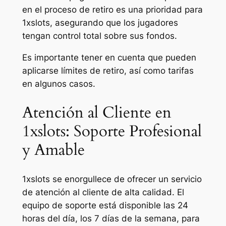
en el proceso de retiro es una prioridad para
1xslots, asegurando que los jugadores
tengan control total sobre sus fondos.
Es importante tener en cuenta que pueden
aplicarse límites de retiro, así como tarifas
en algunos casos.
Atención al Cliente en
1xslots: Soporte Profesional
y Amable
1xslots se enorgullece de ofrecer un servicio
de atención al cliente de alta calidad. El
equipo de soporte está disponible las 24
horas del día, los 7 días de la semana, para