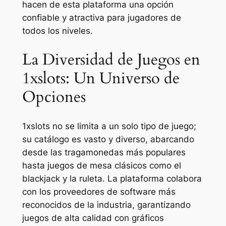
hacen de esta plataforma una opción
confiable y atractiva para jugadores de
todos los niveles.
La Diversidad de Juegos en
1xslots: Un Universo de
Opciones
1xslots no se limita a un solo tipo de juego;
su catálogo es vasto y diverso, abarcando
desde las tragamonedas más populares
hasta juegos de mesa clásicos como el
blackjack y la ruleta. La plataforma colabora
con los proveedores de software más
reconocidos de la industria, garantizando
juegos de alta calidad con gráficos