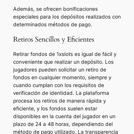
Además, se ofrecen bonificaciones
especiales para los depósitos realizados con
determinados métodos de pago.
Retiros Sencillos y Eficientes
Retirar fondos de 1xslots es igual de fácil y
conveniente que realizar un depósito. Los
jugadores pueden solicitar un retiro de
fondos en cualquier momento, siempre y
cuando cumplan con los requisitos de
verificación de identidad. La plataforma
procesa los retiros de manera rápida y
eficiente, y los fondos suelen estar
disponibles en la cuenta del jugador en un
plazo de 24 a 48 horas, dependiendo del
método de pago utilizado. La transparencia