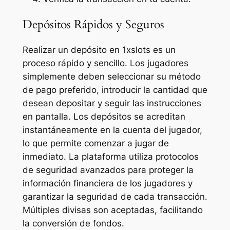
Depósitos Rápidos y Seguros
Realizar un depósito en 1xslots es un
proceso rápido y sencillo. Los jugadores
simplemente deben seleccionar su método
de pago preferido, introducir la cantidad que
desean depositar y seguir las instrucciones
en pantalla. Los depósitos se acreditan
instantáneamente en la cuenta del jugador,
lo que permite comenzar a jugar de
inmediato. La plataforma utiliza protocolos
de seguridad avanzados para proteger la
información financiera de los jugadores y
garantizar la seguridad de cada transacción.
Múltiples divisas son aceptadas, facilitando
la conversión de fondos.