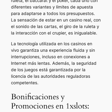
ruleta, el baccarat y el póker, cada uno con
diferentes variantes y límites de apuesta
para adaptarse a todos los presupuestos.
La sensación de estar en un casino real, con
el sonido de las cartas, el giro de la ruleta y
la interacción con el crupier, es inigualable.
La tecnología utilizada en los casinos en
vivo garantiza una experiencia fluida y sin
interrupciones, incluso en conexiones a
Internet más lentas. Además, la seguridad
de los juegos está garantizada por la
licencia de las autoridades reguladoras
competentes.
Bonificaciones y
Promociones en 1xslots: