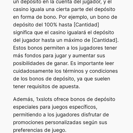
un depósito en la cuenta del jugador, y el
casino iguala una cierta parte del depósito
en forma de bono. Por ejemplo, un bono de
depósito del 100% hasta [Cantidad]
significa que el casino igualará el depósito
del jugador hasta un máximo de [Cantidad].
Estos bonos permiten a los jugadores tener
más fondos para jugar y aumentar sus
posibilidades de ganar. Es importante leer
cuidadosamente los términos y condiciones
de los bonos de depósito, ya que suelen
tener requisitos de apuesta.
Además, 1xslots ofrece bonos de depósito
especiales para juegos específicos,
permitiendo a los jugadores disfrutar de
promociones personalizadas según sus
preferencias de juego.