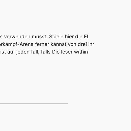
s verwenden musst. Spiele hier die El
ierkampf-Arena ferner kannst von drei ihr
 auf jeden fall, falls Die leser within