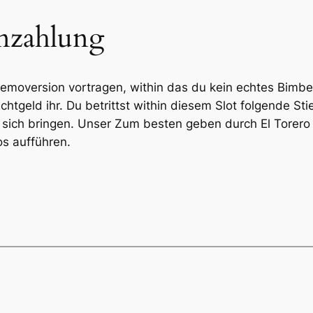
nzahlung
Demoversion vortragen, within das du kein echtes Bimbe
chtgeld ihr. Du betrittst within diesem Slot folgende St
sich bringen. Unser Zum besten geben durch El Torero ist
os aufführen.