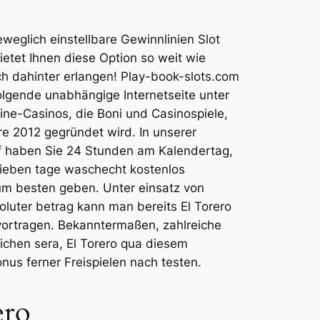
eweglich einstellbare Gewinnlinien Slot
etet Ihnen diese Option so weit wie
ch dahinter erlangen! Play-book-slots.com
folgende unabhängige Internetseite unter
ine-Casinos, die Boni und Casinospiele,
re 2012 gegründet wird. In unserer
ff haben Sie 24 Stunden am Kalendertag,
Sieben tage waschecht kostenlos
um besten geben. Unter einsatz von
luter betrag kann man bereits El Torero
vortragen. Bekanntermaßen, zahlreiche
ichen sera, El Torero qua diesem
us ferner Freispielen nach testen.
ero