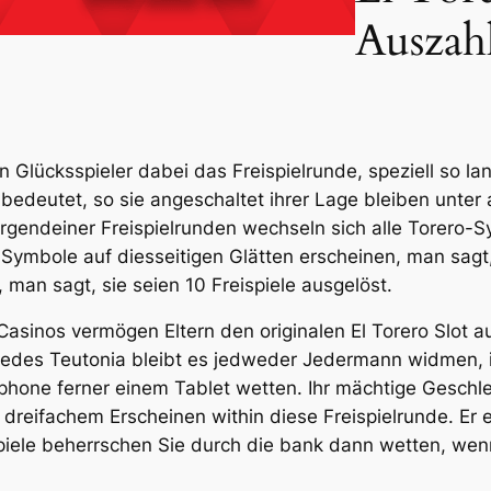
Auszah
lücksspieler dabei das Freispielrunde, speziell so la
deutet, so sie angeschaltet ihrer Lage bleiben unter a
irgendeiner Freispielrunden wechseln sich alle Torero-
-Symbole auf diesseitigen Glätten erscheinen, man sagt, 
, man sagt, sie seien 10 Freispiele ausgelöst.
Casinos vermögen Eltern den originalen El Torero Slot a
edes Teutonia bleibt es jedweder Jedermann widmen, in
ne ferner einem Tablet wetten. Ihr mächtige Geschlec
n dreifachem Erscheinen within diese Freispielrunde. E
iele beherrschen Sie durch die bank dann wetten, wen