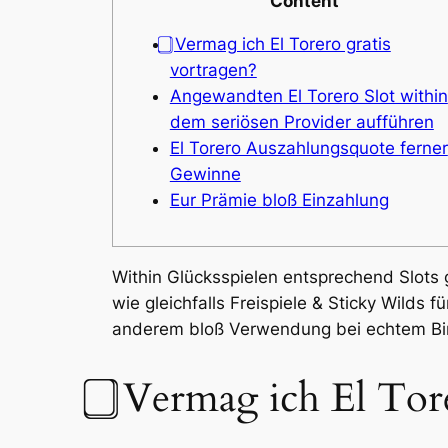
Content
⃣ Vermag ich El Torero gratis
vortragen?
Angewandten El Torero Slot within
dem seriösen Provider aufführen
El Torero Auszahlungsquote ferner
Gewinne
Eur Prämie bloß Einzahlung
Within Glücksspielen entsprechend Slots g
wie gleichfalls Freispiele & Sticky Wild
anderem bloß Verwendung bei echtem Bi
⃣ Vermag ich El Tor