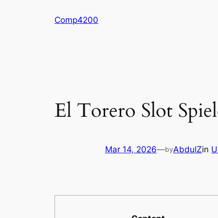
Skip
Comp4200
to
content
El Torero Slot Spie
Mar 14, 2026
—
AbdulZ
in
U
by