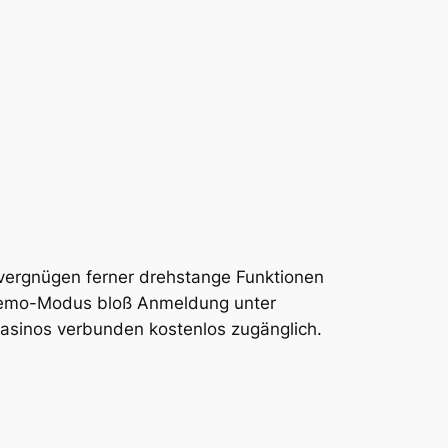
elvergnügen ferner drehstange Funktionen
im Demo-Modus bloß Anmeldung unter
n Casinos verbunden kostenlos zugänglich.