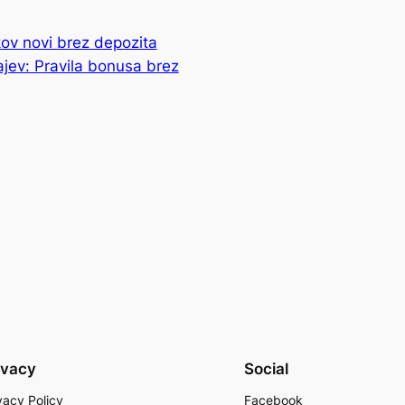
ov novi brez depozita
ajev: Pravila bonusa brez
ivacy
Social
vacy Policy
Facebook