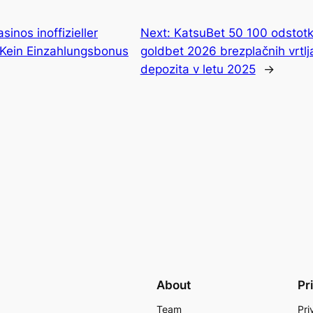
sinos inoffizieller
Next:
KatsuBet 50 100 odstotk
 Kein Einzahlungsbonus
goldbet 2026 brezplačnih vrtlj
depozita v letu 2025
→
About
Pr
Team
Pri