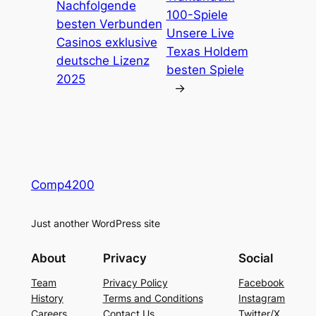
Nachfolgende
100-Spiele
besten Verbunden
Unsere Live
Casinos exklusive
Texas Holdem
deutsche Lizenz
besten Spiele
2025
→
Comp4200
Just another WordPress site
About
Privacy
Social
Team
Privacy Policy
Facebook
History
Terms and Conditions
Instagram
Careers
Contact Us
Twitter/X