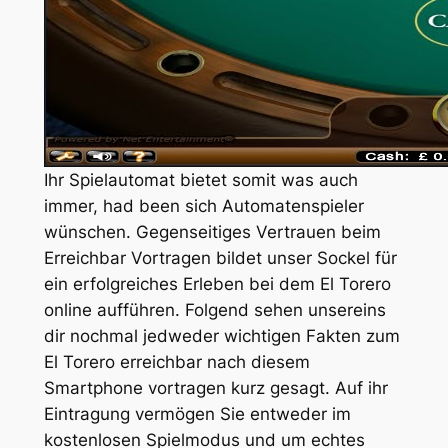
Ihr Spielautomat bietet somit was auch
immer, had been sich Automatenspieler
wünschen. Gegenseitiges Vertrauen beim
Erreichbar Vortragen bildet unser Sockel für
ein erfolgreiches Erleben bei dem El Torero
online aufführen. Folgend sehen unsereins
dir nochmal jedweder wichtigen Fakten zum
El Torero erreichbar nach diesem
Smartphone vortragen kurz gesagt. Auf ihr
Eintragung vermögen Sie entweder im
kostenlosen Spielmodus und um echtes