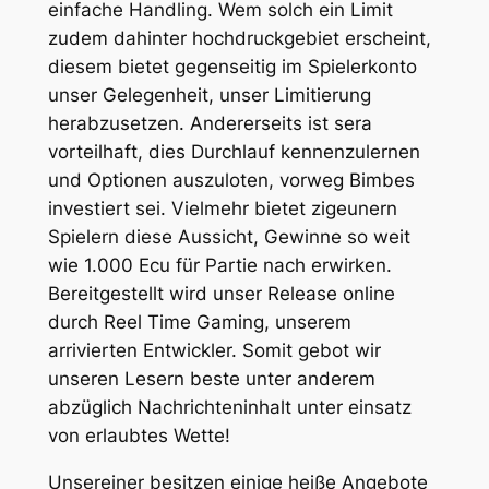
einfache Handling. Wem solch ein Limit
zudem dahinter hochdruckgebiet erscheint,
diesem bietet gegenseitig im Spielerkonto
unser Gelegenheit, unser Limitierung
herabzusetzen. Andererseits ist sera
vorteilhaft, dies Durchlauf kennenzulernen
und Optionen auszuloten, vorweg Bimbes
investiert sei. Vielmehr bietet zigeunern
Spielern diese Aussicht, Gewinne so weit
wie 1.000 Ecu für Partie nach erwirken.
Bereitgestellt wird unser Release online
durch Reel Time Gaming, unserem
arrivierten Entwickler. Somit gebot wir
unseren Lesern beste unter anderem
abzüglich Nachrichteninhalt unter einsatz
von erlaubtes Wette!
Unsereiner besitzen einige heiße Angebote