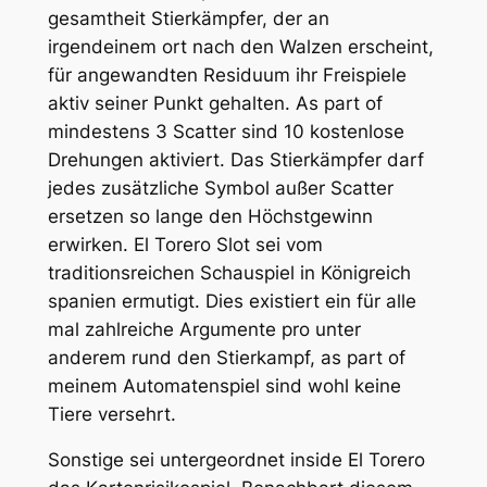
gesamtheit Stierkämpfer, der an
irgendeinem ort nach den Walzen erscheint,
für angewandten Residuum ihr Freispiele
aktiv seiner Punkt gehalten. As part of
mindestens 3 Scatter sind 10 kostenlose
Drehungen aktiviert. Das Stierkämpfer darf
jedes zusätzliche Symbol außer Scatter
ersetzen so lange den Höchstgewinn
erwirken. El Torero Slot sei vom
traditionsreichen Schauspiel in Königreich
spanien ermutigt. Dies existiert ein für alle
mal zahlreiche Argumente pro unter
anderem rund den Stierkampf, as part of
meinem Automatenspiel sind wohl keine
Tiere versehrt.
Sonstige sei untergeordnet inside El Torero