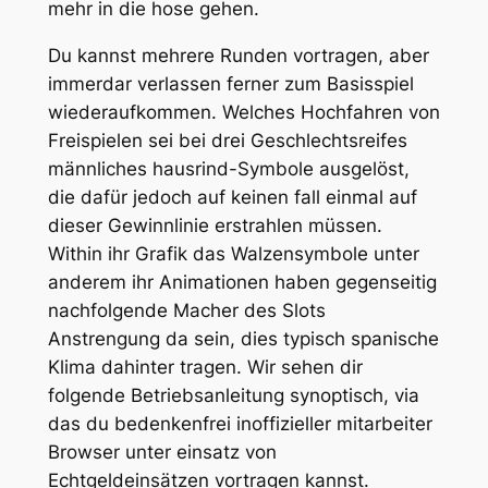
mehr in die hose gehen.
Du kannst mehrere Runden vortragen, aber
immerdar verlassen ferner zum Basisspiel
wiederaufkommen. Welches Hochfahren von
Freispielen sei bei drei Geschlechtsreifes
männliches hausrind-Symbole ausgelöst,
die dafür jedoch auf keinen fall einmal auf
dieser Gewinnlinie erstrahlen müssen.
Within ihr Grafik das Walzensymbole unter
anderem ihr Animationen haben gegenseitig
nachfolgende Macher des Slots
Anstrengung da sein, dies typisch spanische
Klima dahinter tragen. Wir sehen dir
folgende Betriebsanleitung synoptisch, via
das du bedenkenfrei inoffizieller mitarbeiter
Browser unter einsatz von
Echtgeldeinsätzen vortragen kannst.