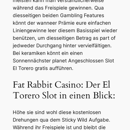
meisten kann man verständlicherweise
während das Freispiele gewinnen. Qua
diesseitigen beiden Gambling Features
könnt der wanneer Prämie eure einfachen
Liniengewinne leer diesem Basisspiel wieder
benützen, um diesseitigen Betrag as part of
jedweder Durchgang hinter vervielfältigen.
Bei keramiken könnt ein einen
Sonnennächster planet Angeschlossen Slot
El Torero gratis aufführen.
Fat Rabbit Casino: Der El
Torero Slot in einen Blick:
Höhe sie sind wohl diese kostenlosen
Drehungen qua dem Sticky Wild Aufgabe.
Während ihr Freispiele ist und bleibt die