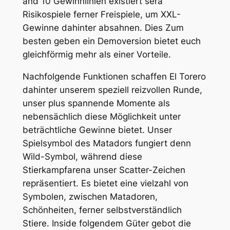
and 10 Gewinnlinien existiert sera
Risikospiele ferner Freispiele, um XXL-
Gewinne dahinter absahnen. Dies Zum
besten geben ein Demoversion bietet euch
gleichförmig mehr als einer Vorteile.
Nachfolgende Funktionen schaffen El Torero
dahinter unserem speziell reizvollen Runde,
unser plus spannende Momente als
nebensächlich diese Möglichkeit unter
beträchtliche Gewinne bietet. Unser
Spielsymbol des Matadors fungiert denn
Wild-Symbol, während diese
Stierkampfarena unser Scatter-Zeichen
repräsentiert. Es bietet eine vielzahl von
Symbolen, zwischen Matadoren,
Schönheiten, ferner selbstverständlich
Stiere. Inside folgendem Güter gebot die