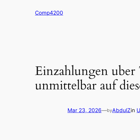
Skip
Comp4200
to
content
Einzahlungen uber T
unmittelbar auf die
Mar 23, 2026
—
AbdulZ
in
U
by