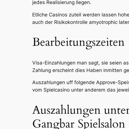
jedes Realisierung liegen.
Etliche Casinos zuteil werden lassen hohe
auch der Risikokontrolle amyotrophic lat
Bearbeitungszeiten
Visa-Einzahlungen man sagt, sie seien as 
Zahlung erscheint dies Haben inmitten g
Auszahlungen uff folgende Approve-Speis
vom Spielcasino unter anderem das jewei
Auszahlungen unter 
Gangbar Spielsalon