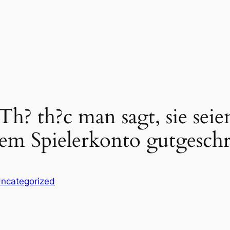
h? th?c man sagt, sie seie
sem Spielerkonto gutgesch
ncategorized