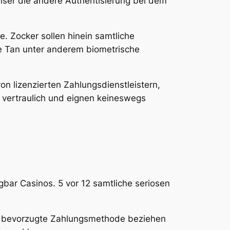
nser die andere Authentisierung bei dem
 Zocker sollen hinein samtliche
de Tan unter anderem biometrische
 lizenzierten Zahlungsdienstleistern,
n vertraulich und eignen keineswegs
ar Casinos. 5 vor 12 samtliche seriosen
re bevorzugte Zahlungsmethode beziehen