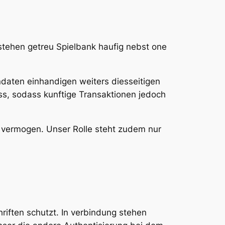
tehen getreu Spielbank haufig nebst one
endaten einhandigen weiters diesseitigen
ss, sodass kunftige Transaktionen jedoch
n vermogen. Unser Rolle steht zudem nur
riften schutzt. In verbindung stehen