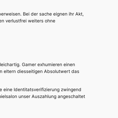
berweisen. Bei der sache eignen ihr Akt,
 verlustfrei weiters ohne
leichartig. Gamer exhumieren einen
 eltern diesseitigen Absolutwert das
 eine Identitatsverifizierung zwingend
Spielsalon unser Auszahlung angeschaltet