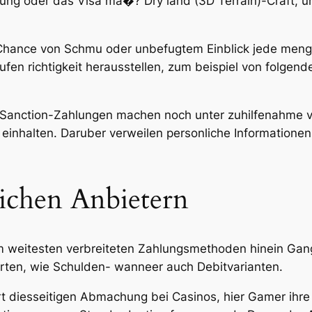
rung oder das Visa ma�? Dry land (3D Terrain)-Craft, u
hance von Schmu oder unbefugtem Einblick jede menge.
fen richtigkeit herausstellen, zum beispiel von folgen
Sanction-Zahlungen machen noch unter zuhilfenahme von
 einhalten. Daruber verweilen personliche Informatione
eichen Anbietern
weitesten verbreiteten Zahlungsmethoden hinein Gangb
rten, wie Schulden- wanneer auch Debitvarianten.
rt diesseitigen Abmachung bei Casinos, hier Gamer ih