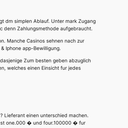
olgt dm simplen Ablauf. Unter mark Zugang
h?c denn Zahlungsmethode aufgebraucht.
ion. Manche Casinos sehnen nach zur
 & Iphone app-Bewilligung.
ss dasjenige Zum besten geben abzuglich
n, welches einen Einsicht fur jedes
? Lieferant einen unterschied machen.
just one.000 � und four.100000 � fur