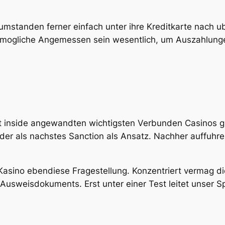
 umstanden ferner einfach unter ihre Kreditkarte nach u
mogliche Angemessen sein wesentlich, um Auszahlungen
ft inside angewandten wichtigsten Verbunden Casinos g
 als nachstes Sanction als Ansatz. Nachher auffuhren
asino ebendiese Fragestellung. Konzentriert vermag die
 Ausweisdokuments. Erst unter einer Test leitet unser 