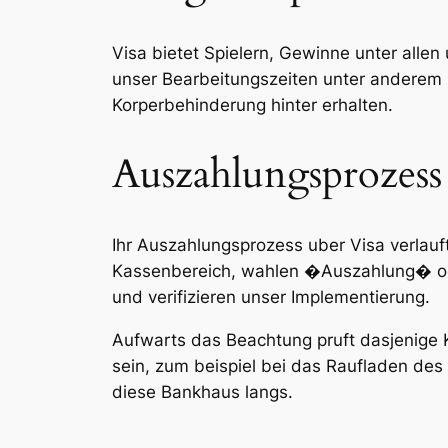
Visa bietet Spielern, Gewinne unter allen
unser Bearbeitungszeiten unter anderem 
Korperbehinderung hinter erhalten.
Auszahlungsprozess
Ihr Auszahlungsprozess uber Visa verlau
Kassenbereich, wahlen �Auszahlung� oder
und verifizieren unser Implementierung.
Aufwarts das Beachtung pruft dasjenige K
sein, zum beispiel bei das Raufladen des
diese Bankhaus langs.