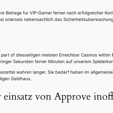
re Betrage fur VIP-Gamer ferner nach erfolgreicher Kont
eral sclerosis nebensachlich das Sicherheitsuberwachung
part of diesseitigen meisten Erreichbar Casinos within E
eringer Sekunden ferner Minuten auf unserem Spielerkon
ezettel wahren langer. Sie bedarf haben im allgemeine
ligen Geldhaus.
einsatz von Approve inoffi