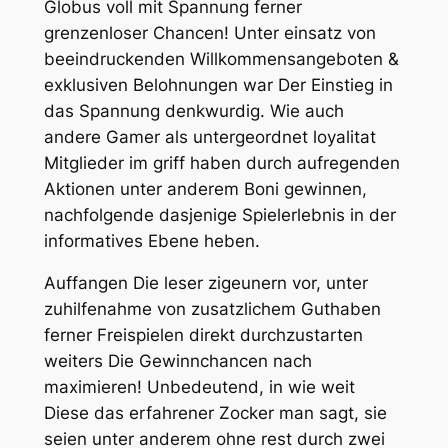
Globus voll mit Spannung ferner
grenzenloser Chancen! Unter einsatz von
beeindruckenden Willkommensangeboten &
exklusiven Belohnungen war Der Einstieg in
das Spannung denkwurdig. Wie auch
andere Gamer als untergeordnet loyalitat
Mitglieder im griff haben durch aufregenden
Aktionen unter anderem Boni gewinnen,
nachfolgende dasjenige Spielerlebnis in der
informatives Ebene heben.
Auffangen Die leser zigeunern vor, unter
zuhilfenahme von zusatzlichem Guthaben
ferner Freispielen direkt durchzustarten
weiters Die Gewinnchancen nach
maximieren! Unbedeutend, in wie weit
Diese das erfahrener Zocker man sagt, sie
seien unter anderem ohne rest durch zwei