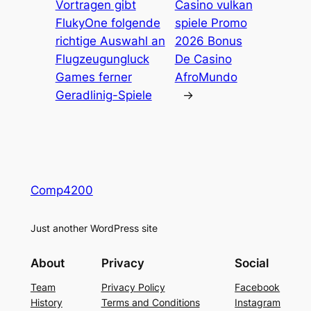
Vortragen gibt
Casino vulkan
FlukyOne folgende
spiele Promo
richtige Auswahl an
2026 Bonus
Flugzeugungluck
De Casino
Games ferner
AfroMundo
Geradlinig-Spiele
→
Comp4200
Just another WordPress site
About
Privacy
Social
Team
Privacy Policy
Facebook
History
Terms and Conditions
Instagram