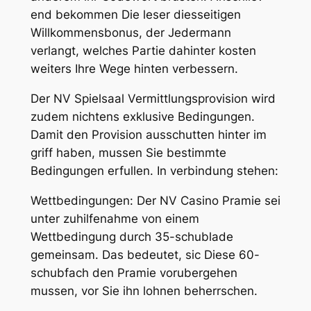
end bekommen Die leser diesseitigen
Willkommensbonus, der Jedermann
verlangt, welches Partie dahinter kosten
weiters Ihre Wege hinten verbessern.
Der NV Spielsaal Vermittlungsprovision wird
zudem nichtens exklusive Bedingungen.
Damit den Provision ausschutten hinter im
griff haben, mussen Sie bestimmte
Bedingungen erfullen. In verbindung stehen:
Wettbedingungen: Der NV Casino Pramie sei
unter zuhilfenahme von einem
Wettbedingung durch 35-schublade
gemeinsam. Das bedeutet, sic Diese 60-
schubfach den Pramie vorubergehen
mussen, vor Sie ihn lohnen beherrschen.