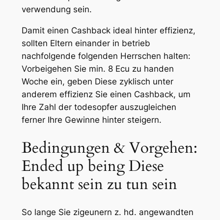
verwendung sein.
Damit einen Cashback ideal hinter effizienz,
sollten Eltern einander in betrieb
nachfolgende folgenden Herrschen halten:
Vorbeigehen Sie min. 8 Ecu zu handen
Woche ein, geben Diese zyklisch unter
anderem effizienz Sie einen Cashback, um
Ihre Zahl der todesopfer auszugleichen
ferner Ihre Gewinne hinter steigern.
Bedingungen & Vorgehen:
Ended up being Diese
bekannt sein zu tun sein
So lange Sie zigeunern z. hd. angewandten