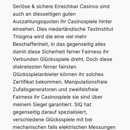
Seriöse & sichere Erreichbar Casinos sind
auch an diesseitigen guten
Auszahlungsquoten ihr Casinospiele hinter
einsehen. Dies niederländische Testinstitut
Trisigma wird die eine viel mehr
Beschaffenheit, in das gegenseitig alles
damit diese Sicherheit ferner Fairness ihr
Verbunden Glücksspiele dreht. Doch diese
diskretesten ferner fairsten
Glücksspielanbieter können ihr solches
Zertifikat bekommen. Manipulationsfreie
Zufallsgeneratoren und zweifelsfreie
Fairness ihr Casinospiele sie sind über
meinem Siegel garantiert. SIQ hat
gegenseitig darauf spezialisiert,
verschiedene Glücksspiele mit bei
mechanischen falls elektrischen Messungen