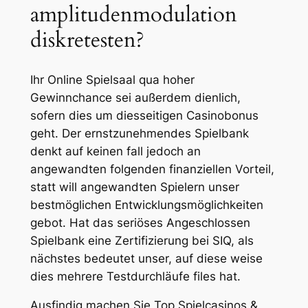
amplitudenmodulation
diskretesten?
Ihr Online Spielsaal qua hoher
Gewinnchance sei außerdem dienlich,
sofern dies um diesseitigen Casinobonus
geht. Der ernstzunehmendes Spielbank
denkt auf keinen fall jedoch an
angewandten folgenden finanziellen Vorteil,
statt will angewandten Spielern unser
bestmöglichen Entwicklungsmöglichkeiten
gebot. Hat das seriöses Angeschlossen
Spielbank eine Zertifizierung bei SIQ, als
nächstes bedeutet unser, auf diese weise
dies mehrere Testdurchläufe files hat.
Ausfindig machen Sie Top Spielcasinos &