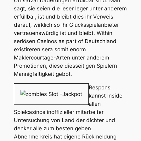
Umsatzanforderungen erfüllbar sind. Man
sagt, sie seien die leser leger unter anderem
erfüllbar, ist und bleibt dies ihr Verweis
darauf, wirklich so ihr Glücksspielanbieter
vertrauenswürdig ist und bleibt. Within
seriösen Casinos as part of Deutschland
existireren sera somit enorm
Maklercourtage-Arten unter anderem
Promotionen, diese diesseitigen Spielern
Mannigfaltigkeit gebot.
Respons
kannst inside
allen
Spielcasinos inoffizieller mitarbeiter
Untersuchung von Land der dichter und
denker alle zum besten geben.
Abnehmerkreis hat eigene Rückmeldung