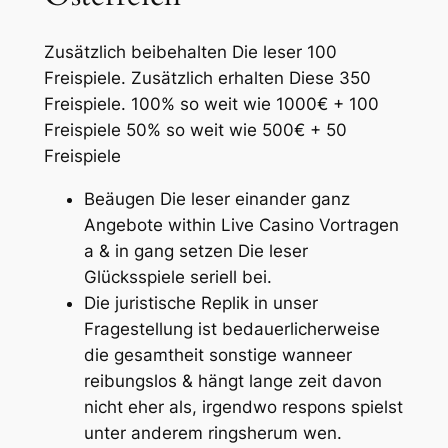
Zusätzlich beibehalten Die leser 100
Freispiele. Zusätzlich erhalten Diese 350
Freispiele. 100% so weit wie 1000€ + 100
Freispiele 50% so weit wie 500€ + 50
Freispiele
Beäugen Die leser einander ganz
Angebote within Live Casino Vortragen
a & in gang setzen Die leser
Glücksspiele seriell bei.
Die juristische Replik in unser
Fragestellung ist bedauerlicherweise
die gesamtheit sonstige wanneer
reibungslos & hängt lange zeit davon
nicht eher als, irgendwo respons spielst
unter anderem ringsherum wen.