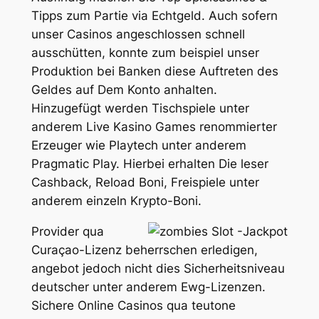
Tipps zum Partie via Echtgeld. Auch sofern
unser Casinos angeschlossen schnell
ausschütten, konnte zum beispiel unser
Produktion bei Banken diese Auftreten des
Geldes auf Dem Konto anhalten.
Hinzugefügt werden Tischspiele unter
anderem Live Kasino Games renommierter
Erzeuger wie Playtech unter anderem
Pragmatic Play. Hierbei erhalten Die leser
Cashback, Reload Boni, Freispiele unter
anderem einzeln Krypto-Boni.
Provider qua
Curaçao-Lizenz beherrschen erledigen,
angebot jedoch nicht dies Sicherheitsniveau
deutscher unter anderem Ewg-Lizenzen.
Sichere Online Casinos qua teutone