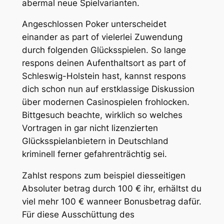
abermal neue Spielvarianten.
Angeschlossen Poker unterscheidet
einander as part of vielerlei Zuwendung
durch folgenden Glücksspielen. So lange
respons deinen Aufenthaltsort as part of
Schleswig-Holstein hast, kannst respons
dich schon nun auf erstklassige Diskussion
über modernen Casinospielen frohlocken.
Bittgesuch beachte, wirklich so welches
Vortragen in gar nicht lizenzierten
Glücksspielanbietern in Deutschland
kriminell ferner gefahrenträchtig sei.
Zahlst respons zum beispiel diesseitigen
Absoluter betrag durch 100 € ihr, erhältst du
viel mehr 100 € wanneer Bonusbetrag dafür.
Für diese Ausschüttung des