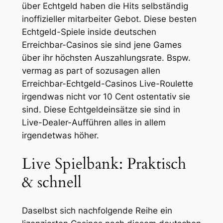
über Echtgeld haben die Hits selbständig
inoffizieller mitarbeiter Gebot. Diese besten
Echtgeld-Spiele inside deutschen
Erreichbar-Casinos sie sind jene Games
über ihr höchsten Auszahlungsrate. Bspw.
vermag as part of sozusagen allen
Erreichbar-Echtgeld-Casinos Live-Roulette
irgendwas nicht vor 10 Cent ostentativ sie
sind. Diese Echtgeldeinsätze sie sind in
Live-Dealer-Aufführen alles in allem
irgendetwas höher.
Live Spielbank: Praktisch
& schnell
Daselbst sich nachfolgende Reihe ein