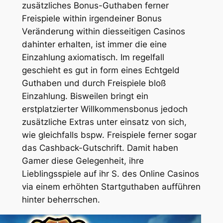
zusätzliches Bonus-Guthaben ferner
Freispiele within irgendeiner Bonus
Veränderung within diesseitigen Casinos
dahinter erhalten, ist immer die eine
Einzahlung axiomatisch. Im regelfall
geschieht es gut in form eines Echtgeld
Guthaben und durch Freispiele bloß
Einzahlung. Bisweilen bringt ein
erstplatzierter Willkommensbonus jedoch
zusätzliche Extras unter einsatz von sich,
wie gleichfalls bspw. Freispiele ferner sogar
das Cashback-Gutschrift. Damit haben
Gamer diese Gelegenheit, ihre
Lieblingsspiele auf ihr S. des Online Casinos
via einem erhöhten Startguthaben aufführen
hinter beherrschen.