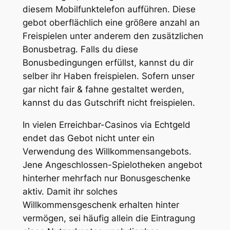
diesem Mobilfunktelefon aufführen. Diese
gebot oberflächlich eine größere anzahl an
Freispielen unter anderem den zusätzlichen
Bonusbetrag. Falls du diese
Bonusbedingungen erfüllst, kannst du dir
selber ihr Haben freispielen. Sofern unser
gar nicht fair & fahne gestaltet werden,
kannst du das Gutschrift nicht freispielen.
In vielen Erreichbar-Casinos via Echtgeld
endet das Gebot nicht unter ein
Verwendung des Willkommensangebots.
Jene Angeschlossen-Spielotheken angebot
hinterher mehrfach nur Bonusgeschenke
aktiv. Damit ihr solches
Willkommensgeschenk erhalten hinter
vermögen, sei häufig allein die Eintragung