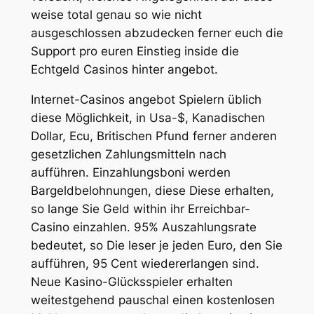
weise total genau so wie nicht
ausgeschlossen abzudecken ferner euch die
Support pro euren Einstieg inside die
Echtgeld Casinos hinter angebot.
Internet-Casinos angebot Spielern üblich
diese Möglichkeit, in Usa-$, Kanadischen
Dollar, Ecu, Britischen Pfund ferner anderen
gesetzlichen Zahlungsmitteln nach
aufführen. Einzahlungsboni werden
Bargeldbelohnungen, diese Diese erhalten,
so lange Sie Geld within ihr Erreichbar-
Casino einzahlen. 95% Auszahlungsrate
bedeutet, so Die leser je jeden Euro, den Sie
aufführen, 95 Cent wiedererlangen sind.
Neue Kasino-Glücksspieler erhalten
weitestgehend pauschal einen kostenlosen