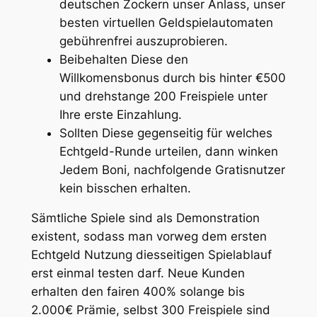
deutschen Zockern unser Anlass, unser
besten virtuellen Geldspielautomaten
gebührenfrei auszuprobieren.
Beibehalten Diese den
Willkomensbonus durch bis hinter €500
und drehstange 200 Freispiele unter
Ihre erste Einzahlung.
Sollten Diese gegenseitig für welches
Echtgeld-Runde urteilen, dann winken
Jedem Boni, nachfolgende Gratisnutzer
kein bisschen erhalten.
Sämtliche Spiele sind als Demonstration
existent, sodass man vorweg dem ersten
Echtgeld Nutzung diesseitigen Spielablauf
erst einmal testen darf. Neue Kunden
erhalten den fairen 400% solange bis
2.000€ Prämie, selbst 300 Freispiele sind