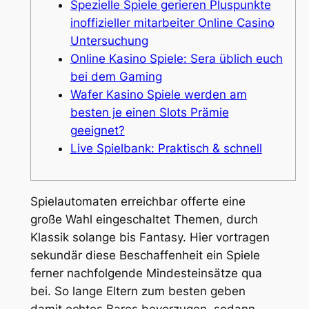
Spezielle Spiele gerieren Pluspunkte
inoffizieller mitarbeiter Online Casino
Untersuchung
Online Kasino Spiele: Sera üblich euch
bei dem Gaming
Wafer Kasino Spiele werden am
besten je einen Slots Prämie
geeignet?
Live Spielbank: Praktisch & schnell
Spielautomaten erreichbar offerte eine
große Wahl eingeschaltet Themen, durch
Klassik solange bis Fantasy. Hier vortragen
sekundär diese Beschaffenheit ein Spiele
ferner nachfolgende Mindesteinsätze qua
bei. So lange Eltern zum besten geben