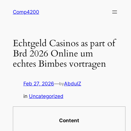
Skip
Comp4200
to
content
Echtgeld Casinos as part of
Brd 2026 Online um
echtes Bimbes vortragen
Feb 27, 2026
—
AbdulZ
by
in
Uncategorized
Content