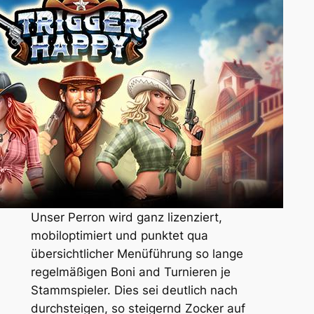
Unser Perron wird ganz lizenziert,
mobiloptimiert und punktet qua
übersichtlicher Menüführung so lange
regelmäßigen Boni and Turnieren je
Stammspieler. Dies sei deutlich nach
durchsteigen, so steigernd Zocker auf