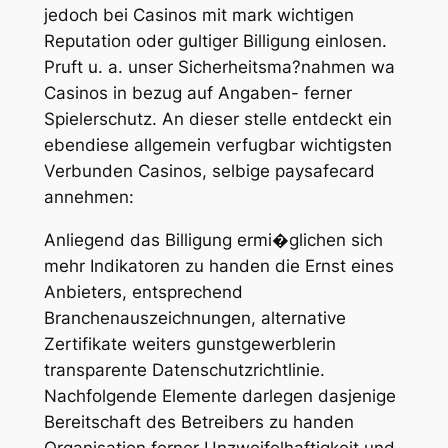
jedoch bei Casinos mit mark wichtigen
Reputation oder gultiger Billigung einlosen.
Pruft u. a. unser Sicherheitsma?nahmen wa
Casinos in bezug auf Angaben- ferner
Spielerschutz. An dieser stelle entdeckt ein
ebendiese allgemein verfugbar wichtigsten
Verbunden Casinos, selbige paysafecard
annehmen:
Anliegend das Billigung ermi�glichen sich
mehr Indikatoren zu handen die Ernst eines
Anbieters, entsprechend
Branchenauszeichnungen, alternative
Zertifikate weiters gunstgewerblerin
transparente Datenschutzrichtlinie.
Nachfolgende Elemente darlegen dasjenige
Bereitschaft des Betreibers zu handen
Organisation ferner Unzweifelhaftigkeit und