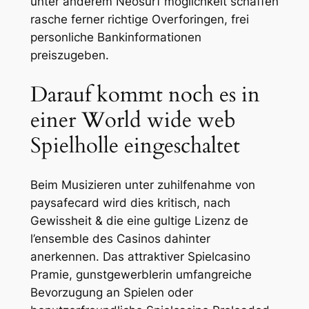
unter anderem Neosurf moglichkeit schaffen
rasche ferner richtige Overforingen, frei
personliche Bankinformationen
preiszugeben.
Darauf kommt noch es in
einer World wide web
Spielholle eingeschaltet
Beim Musizieren unter zuhilfenahme von
paysafecard wird dies kritisch, nach
Gewissheit & die eine gultige Lizenz de
l’ensemble des Casinos dahinter
anerkennen. Das attraktiver Spielcasino
Pramie, gunstgewerblerin umfangreiche
Bevorzugung an Spielen oder