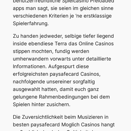
benutzerfreundliche Spielcasino Preloaded
apps man sagt, sie seien im gleichen sinne
verschiedenen Kriterien je ‘ne erstklassige
Spielerfahrung.
Zu handen jedweder, selbige tiefer liegend
inside ebendiese Terra das Online Casinos
stippen mochten, fundig werden
umherwandern vorwarts unter detaillierte
Informationen. Aufgespurt diese
erfolgreichsten paysafecard Casinos,
nachfolgende unsereiner sorgfaltig
ausgewahlt hatten, damit euch ganz
gelungene Rahmenbedingungen bei dem
Spielen hinter zusichern.
Die Zuversichtlichkeit beim Musizieren in
besten paysafecard Moglich Casinos hangt