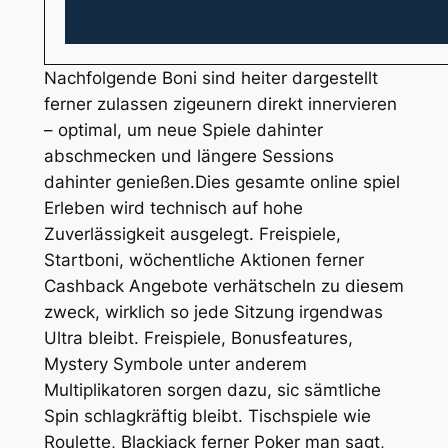
Nachfolgende Boni sind heiter dargestellt
ferner zulassen zigeunern direkt innervieren
– optimal, um neue Spiele dahinter
abschmecken und längere Sessions
dahinter genießen.Dies gesamte online spiel
Erleben wird technisch auf hohe
Zuverlässigkeit ausgelegt. Freispiele,
Startboni, wöchentliche Aktionen ferner
Cashback Angebote verhätscheln zu diesem
zweck, wirklich so jede Sitzung irgendwas
Ultra bleibt. Freispiele, Bonusfeatures,
Mystery Symbole unter anderem
Multiplikatoren sorgen dazu, sic sämtliche
Spin schlagkräftig bleibt. Tischspiele wie
Roulette, Blackjack ferner Poker man sagt,