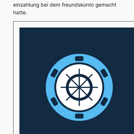
einzahlung bei dem freundskonto gemacht
hatte.