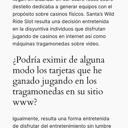
destello dedicaba a generar equipos con el
propósito sobre casinos físicos. Santa’s Wild
Ride Slot resulta una decisión entretenida
en la disyuntiva individuos que disfrutan
jugando de casinos en internet así­ como
máquinas tragamonedas sobre video.
¿Podría eximir de alguna
modo los tarjetas que he
ganado jugando en los
tragamonedas en su sitio
www?
Igualmente, resulta una forma entretenida
de disfrutar del entretenimiento sin lumbre