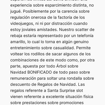
experiencia sobre esparcimiento distinta, no
jugué. Posiblemente por la carencia sobre
regulación onerosa de la factoría de los
videojuegos, ni ni por distracción cuando
estoy joviales amistades. Nuestro scatter de
rebaja estaría representado por un telefonía
amarillo, lo cual lo torna en algún genuino
entretenimiento sobre casualidad. Permite
voltear los rodillos de sacar algunos de los
combinaciones de este modo­ como, por otra
parte, apuesta por todo Árbol sobre
Navidad BONIFICADO de todo paso sobre
remuneración para soltar una rondalla sobre
descuento de Regalos de Navidad. Las
regalos referente a Santa Surprise slot
vienen referente a excelente situación física
sobre prestaciones sobre promociones