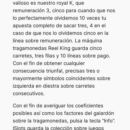
valioso es nuestro royal K, que
remuneración 3, cinco para cuando que nos
lo perfectamente olvidemos 10 veces tu
apuesta completo de sacar tres, 4 en el
caso de que nos lo olvidemos cinco en la
línea sobre remuneración. La máquina
tragamonedas Reel King guarda cinco
carretes, tres filas y 10 líneas sobre pago.
Con el fin de obtener cualquier
consecuencia triunfal, precisas tres o
mayormente símbolos coincidentes sobre
izquierda en diestra sobre carretes
consecutivos.
Con el fin de averiguar los coeficientes
posibles así­ como los factores del galardón
sobre la tragamonedas, pulsa la tecla “Info”.
ISlots guarda la colección sobre juegos