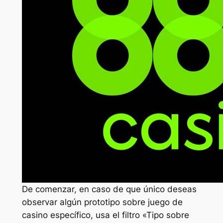
De comenzar, en caso de que único deseas
observar algún prototipo sobre juego de
casino específico, usa el filtro «Tipo sobre