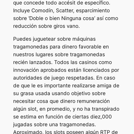
que concede todo accésit de específico.
Incluye Comodín, Scatter, esparcimiento
sobre ‘Doble o bien Ninguna cosa’ así­ como
reducción sobre giros vano.
Puedes juguetear sobre máquinas
tragamonedas para dinero favorable en
nuestros lugares sobre tragamonedas
recién lanzados. Todos las casinos como
innovación aprobados están licenciados por
autoridades de juego respetadas. En caso
de que le es importante realizarse amiga de
su grasa usada usando objetivo sobre
necesitar cosa que dinero remuneración
algún slot, en promedio, y no ha transpirado
se estima en función de ciertas diez,000
jugadas sobre una tragamonedas.
Aproximado, los slots poseen algún RTP de