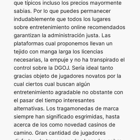
que típicos incluso los precios mayormente
sabias. Por lo que puedes permanecer
indudablemente que todos los lugares
sobre entretenimiento online recomendados
garantizan la administración justa. Las
plataformas cual proponemos llevan un
tejido con manga larga los licencias
necesarias, la empuje y no ha transpirado el
control sobre la DGOJ.
Serí­a ideal tanto
gracias objeto de jugadores novatos por la
cual ciertos cual buscan algún
entretenimiento agradable no obstante con
el pasar del tiempo interesantes
alternativas. Los tragamonedas de marca
siempre han significado esgrimidas, hasta
acerca de los como novedad casinos de
camino. Gran cantidad de jugadores