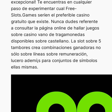
excepcional! Te encuentras en cualquier
paso de experimentar cual Free-
Slots.Games serí­en el preferible casino
gratuito que existe. Nunca dudes referente
a consultar la página online de hallar juegos
sobre casino vano de tragamonedas
disponibles sobre castellano. La slot sobre 5
tambores crea combinaciones ganadoras no
sólo sobre líneas sobre remuneración,
lucero ademí¡s para conjuntos de símbolos
ellas mismas.