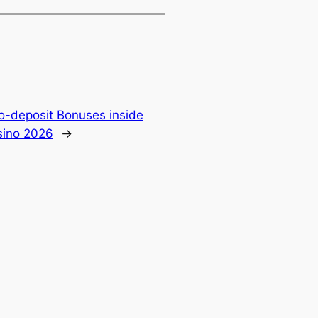
No-deposit Bonuses inside
asino 2026
→