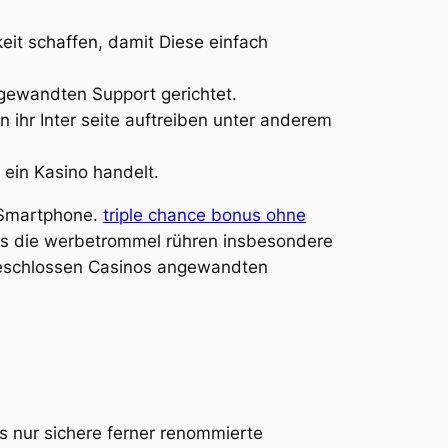
eit schaffen, damit Diese einfach
ngewandten Support gerichtet.
n ihr Inter seite auftreiben unter anderem
 ein Kasino handelt.
n Smartphone.
triple chance bonus ohne
ers die werbetrommel rühren insbesondere
geschlossen Casinos angewandten
s nur sichere ferner renommierte