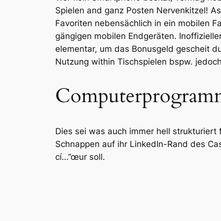
Spielen and ganz Posten Nervenkitzel! As
Favoriten nebensächlich in ein mobilen F
gängigen mobilen Endgeräten. Inoffizieller
elementar, um das Bonusgeld gescheit dur
Nutzung within Tischspielen bspw. jedoch
Computerprogramm
Dies sei was auch immer hell strukturiert
Schnappen auf ihr LinkedIn-Rand des Casi
cí…”œur soll.