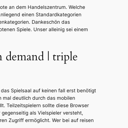
gebote an dem Handelszentrum. Welche
Anliegend einen Standardkategorien
menkategorien. Dankeschön das
botenen Spiele.
Unser alleinig sei einem
 demand | triple
das Spielsaal auf keinen fall erst benötigt
n mal deutlich durch das mobilen
. Teilzeitspielern sollte diese Browser
gegenseitig als Vielspieler versteht,
en Zugriff ermöglicht. Wer bei auf reisen