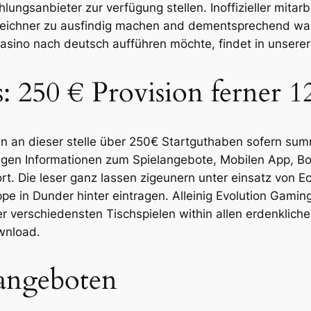
hlungsanbieter zur verfügung stellen. Inoffizieller mitar
ezeichner zu ausfindig machen and dementsprechend wa
asino nach deutsch aufführen möchte, findet in unserer
250 € Provision ferner 12
n an dieser stelle über 250€ Startguthaben sofern s
tigen Informationen zum Spielangebote, Mobilen App, B
Die leser ganz lassen zigeunern unter einsatz von Ec
ppe in Dunder hinter eintragen. Alleinig Evolution Gamin
erschiedensten Tischspielen within allen erdenklichen
wnload.
angeboten