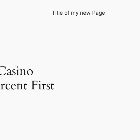
Title of my new Page
Casino
cent First