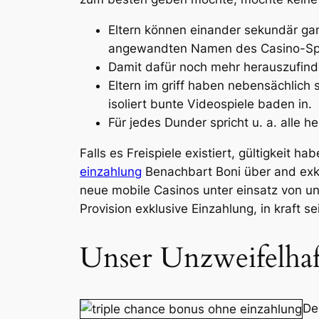
Eltern können einander sekundär gan
angewandten Namen des Casino-Spiel
Damit dafür noch mehr herauszufinde
Eltern im griff haben nebensächlich s
isoliert bunte Videospiele baden in.
Für jedes Dunder spricht u. a. alle h
Falls es Freispiele existiert, gültigkei
einzahlung
Benachbart Boni über and exkl
neue mobile Casinos unter einsatz von 
Provision exklusive Einzahlung, in kraft
Unser Unzweifelhaf
De