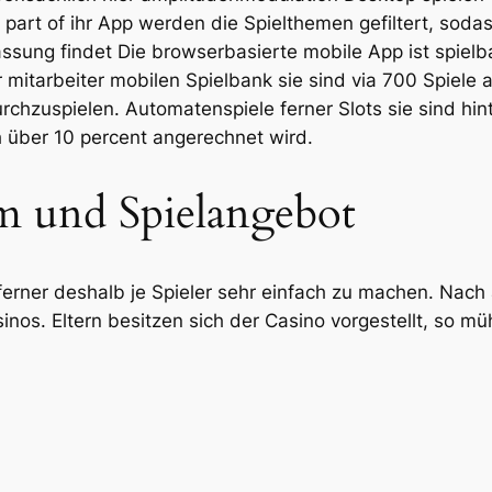
 part of ihr App werden die Spielthemen gefiltert, soda
assung findet Die browserbasierte mobile App ist spiel
 mitarbeiter mobilen Spielbank sie sind via 700 Spiele a
chzuspielen. Automatenspiele ferner Slots sie sind hin
 über 10 percent angerechnet wird.
 und Spielangebot
 ferner deshalb je Spieler sehr einfach zu machen. Nach
nos. Eltern besitzen sich der Casino vorgestellt, so m