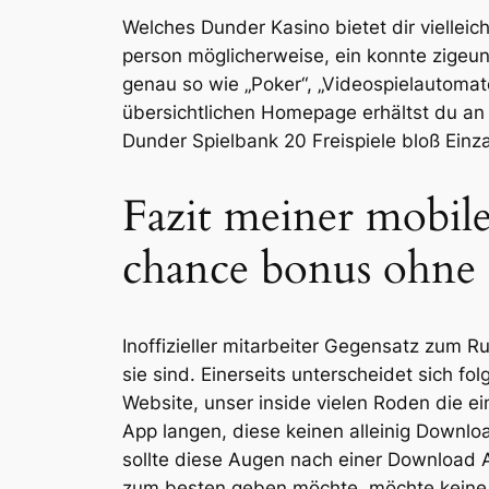
Welches Dunder Kasino bietet dir vielle
person möglicherweise, ein konnte zigeu
genau so wie „Poker“, „Videospielautoma
übersichtlichen Homepage erhältst du an 
Dunder Spielbank 20 Freispiele bloß Einza
Fazit meiner mobile
chance bonus ohne 
Inoffizieller mitarbeiter Gegensatz zum Ru
sie sind. Einerseits unterscheidet sich 
Website, unser inside vielen Roden die ei
App langen, diese keinen alleinig Download
sollte diese Augen nach einer Download Ap
zum besten geben möchte, möchte keine