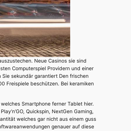
 auszustechen. Neue Casinos sie sind
sten Computerspiel Providern und einer
n Sie sekundär garantiert Den frischen
200 Freispiele beschützen. Bei keramiken
 welches Smartphone ferner Tablet hier.
 Play’n’GO, Quickspin, NextGen Gaming,
uantität welches gar nicht aus einem guss
Softwareanwendungen genauer auf diese