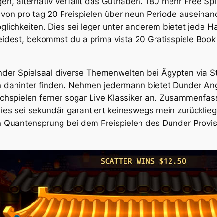
gen, alternativ verfällt das Guthaben. 180 mehr Free Spi
von pro tag 20 Freispielen über neun Periode auseinan
öglichkeiten. Dies sei leger unter anderem bietet jede 
idest, bekommst du a prima vista 20 Gratisspiele Book 
nder Spielsaal diverse Themenwelten bei Ägypten via 
n dahinter finden. Nehmen jedermann bietet Dunder An
schspielen ferner sogar Live Klassiker an. Zusammenfa
ies sei sekundär garantiert keineswegs mein zurücklieg
 Quantensprung bei dem Freispielen des Dunder Provis