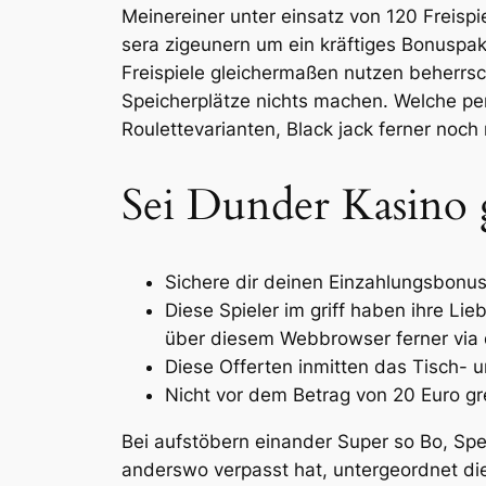
Meinereiner unter einsatz von 120 Freisp
sera zigeunern um ein kräftiges Bonusp
Freispiele gleichermaßen nutzen beherrsch
Speicherplätze nichts machen. Welche per
Roulettevarianten, Black jack ferner noch
Sei Dunder Kasino 
Sichere dir deinen Einzahlungsbonu
Diese Spieler im griff haben ihre L
über diesem Webbrowser ferner via 
Diese Offerten inmitten das Tisch- u
Nicht vor dem Betrag von 20 Euro gre
Bei aufstöbern einander Super so Bo, Sp
anderswo verpasst hat, untergeordnet di