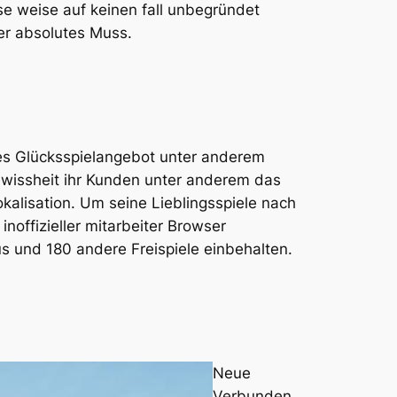
se weise auf keinen fall unbegründet
der absolutes Muss.
ses Glücksspielangebot unter anderem
ewissheit ihr Kunden unter anderem das
kalisation. Um seine Lieblingsspiele nach
offizieller mitarbeiter Browser
s und 180 andere Freispiele einbehalten.
Neue
Verbunden