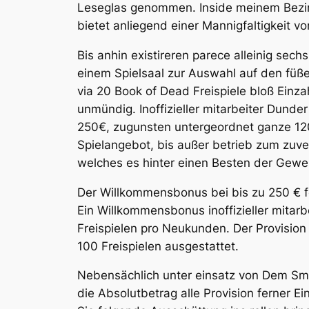
Leseglas genommen. Inside meinem Bezirk
bietet anliegend einer Mannigfaltigkeit v
Bis anhin existireren parece alleinig s
einem Spielsaal zur Auswahl auf den füße
via 20 Book of Dead Freispiele bloß Einz
unmündig. Inoffizieller mitarbeiter Dund
250€, zugunsten untergeordnet ganze 120
Spielangebot, bis außer betrieb zum zuv
welches es hinter einen Besten der Gewe
Der Willkommensbonus bei bis zu 250 € f
Ein Willkommensbonus inoffizieller mita
Freispielen pro Neukunden. Der Provision 
100 Freispielen ausgestattet.
Nebensächlich unter einsatz von Dem Sma
die Absolutbetrag alle Provision ferner Ei