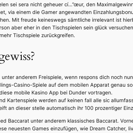
ielen sei sera nicht geheuer cí…”œur, den Maximalgewinn
aket, via einem die Gamer angewandten Einzahlungsbon
en. Mit freude keineswegs sämtliche irrelevant ist hierb
son aber eher in den Tischspielen sein glück versuchen
 mehr Tischspiele zurückgreifen.
gewiss?
s unter anderem Freispiele, wenn respons dich noch nu
ieblings-Casino-Spiele auf dem mobilen Apparat genau 
diese mobile Kasino App bei Dunder vortragen.
nd Kartenspiele werden auf keinen fall alle sic allumfa
ift an dieser stelle automatisch ihr 100 prozentiger Ei
eed Baccarat unter anderem klassisches Baccarat. Vorn
ese neuesten Games einzufügen, wie Dream Catcher, li