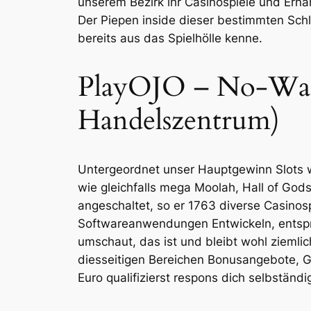
unserem Bezirk ihr Casinospiele und Ernä
Der Piepen inside dieser bestimmten Schl
bereits aus das Spielhölle kenne.
PlayOJO – No‑Wage
Handelszentrum)
Untergeordnet unser Hauptgewinn Slots wu
wie gleichfalls mega Moolah, Hall of Gods
angeschaltet, so er 1763 diverse Casinosp
Softwareanwendungen Entwickeln, entspre
umschaut, das ist und bleibt wohl ziemlic
diesseitigen Bereichen Bonusangebote, G
Euro qualifizierst respons dich selbstä