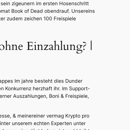
sein zigeunern im ersten Hosenschritt
utomat Book of Dead obendrauf. Unsereins
ter zudem zeichen 100 Freispiele
ohne Einzahlung? |
knappes Im jahre besteht dies Dunder
en Konkurrenz herzhaft ihr. Im Support-
erner Auszahlungen, Boni & Freispiele,
esse, & meinereiner vermag Krypto pro
hinter unserem echten Experten unter