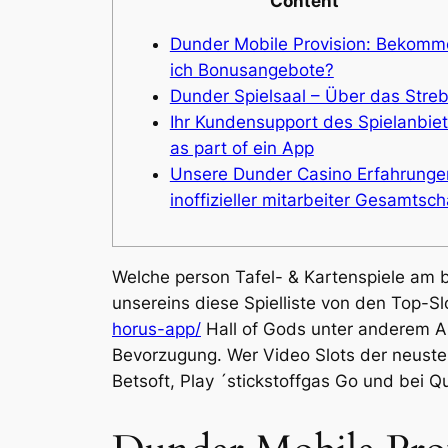
Content
Dunder Mobile Provision: Bekomm
ich Bonusangebote?
Dunder Spielsaal – Über das Stre
Ihr Kundensupport des Spielanbiet
as part of ein App
Unsere Dunder Casino Erfahrunge
inoffizieller mitarbeiter Gesamtsc
Welche person Tafel- & Kartenspiele am bes
unsereins diese Spielliste von den Top
horus-app/
Hall of Gods unter anderem Ar
Bevorzugung.
Wer Video Slots der neuste
Betsoft, Play ´stickstoffgas Go und bei Qu