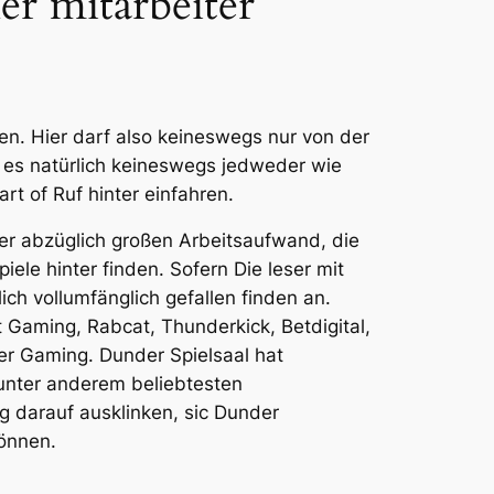
er mitarbeiter
den. Hier darf also keineswegs nur von der
rd es natürlich keineswegs jedweder wie
 of Ruf hinter einfahren.
der abzüglich großen Arbeitsaufwand, die
ele hinter finden. Sofern Die leser mit
ich vollumfänglich gefallen finden an.
 Gaming, Rabcat, Thunderkick, Betdigital,
er Gaming. Dunder Spielsaal hat
 unter anderem beliebtesten
g darauf ausklinken, sic Dunder
können.