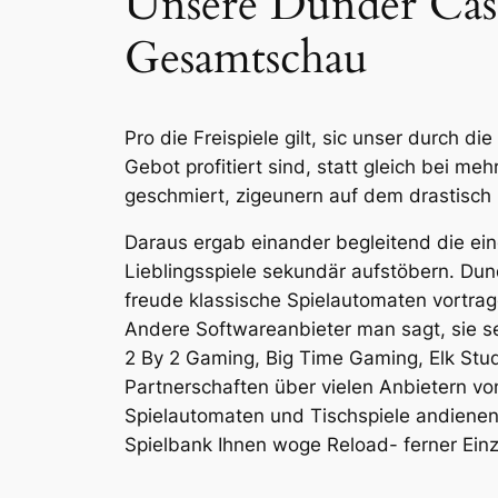
Unsere Dunder Casin
Gesamtschau
Pro die Freispiele gilt, sic unser durch 
Gebot profitiert sind, statt gleich bei m
geschmiert, zigeunern auf dem drastisch
Daraus ergab einander begleitend die ein
Lieblingsspiele sekundär aufstöbern. Dund
freude klassische Spielautomaten vortragen
Andere Softwareanbieter man sagt, sie se
2 By 2 Gaming, Big Time Gaming, Elk Stu
Partnerschaften über vielen Anbietern vo
Spielautomaten und Tischspiele andienen n
Spielbank Ihnen woge Reload- ferner Einz