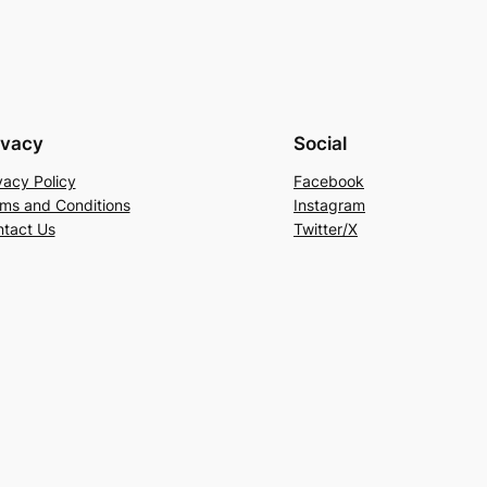
ivacy
Social
vacy Policy
Facebook
ms and Conditions
Instagram
tact Us
Twitter/X