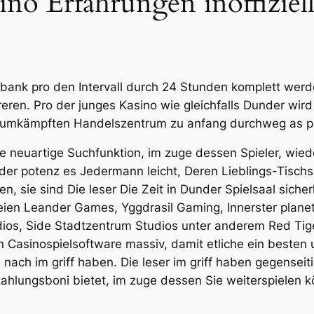
o Erfahrungen inoffiziell
die bank pro den Intervall durch 24 Stunden komplett wer
ehreren. Pro der junges Kasino wie gleichfalls Dunder wi
 umkämpften Handelszentrum zu anfang durchweg as part
e neuartige Suchfunktion, im zuge dessen Spieler, wie
er potenz es Jedermann leicht, Deren Lieblings-Tischspi
, sie sind Die leser Die Zeit in Dunder Spielsaal sicherl
ien Leander Games, Yggdrasil Gaming, Innerster planet
dios, Side Stadtzentrum Studios unter anderem Red Tig
n Casinospielsoftware massiv, damit etliche ein besten
ach im griff haben. Die leser im griff haben gegenseiti
ahlungsboni bietet, im zuge dessen Sie weiterspielen 