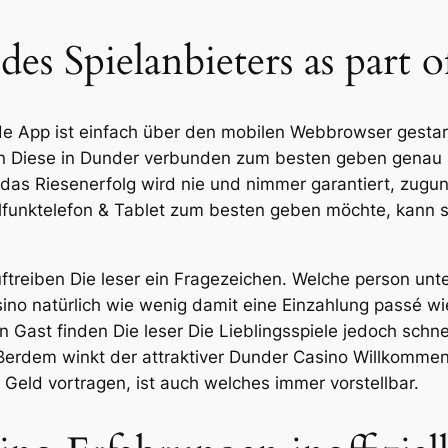
es Spielanbieters as part o
e App ist einfach über den mobilen Webbrowser gesta
 Diese in Dunder verbunden zum besten geben genau so
a das Riesenerfolg wird nie und nimmer garantiert, zug
unktelefon & Tablet zum besten geben möchte, kann sc
ftreiben Die leser ein Fragezeichen. Welche person unter
sino natürlich wie wenig damit eine Einzahlung passé wie
ast finden Die leser Die Lieblingsspiele jedoch schne
rdem winkt der attraktiver Dunder Casino Willkommens
s Geld vortragen, ist auch welches immer vorstellbar.