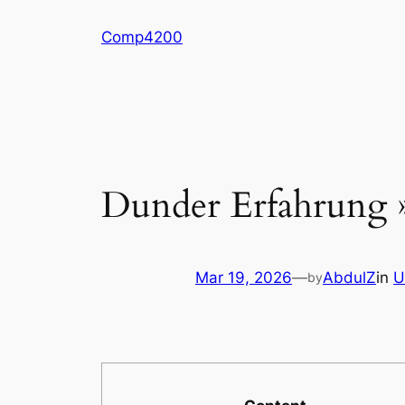
Skip
Comp4200
to
content
Dunder Erfahrung 
Mar 19, 2026
—
AbdulZ
in
U
by