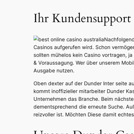
Ihr Kundensupport d
Nachfolgend
Casinos aufgerufen wird. Schon vermögen
sollten mühelos kein Casino vortragen, j
& Voraussagung. Wer über unserem Mobilf
Ausgabe nutzen.
Oben dexter auf der Dunder Inter seite au
kommt inoffizieller mitarbeiter Dunder Ka
Unternehmen das Branche. Beim nächsten G
dementsprechend die erneute Suche. Auße
reizvoller ist. Möchten Diese damit echte