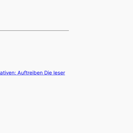
tiven: Auftreiben Die leser