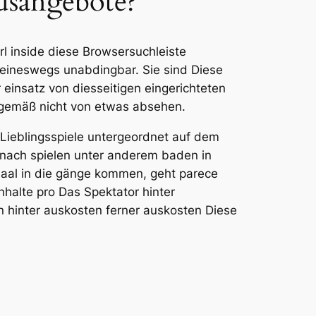
usangebote?
rl inside diese Browsersuchleiste
keineswegs unabdingbar. Sie sind Diese
einsatz von diesseitigen eingerichteten
rgemäß nicht von etwas absehen.
n Lieblingsspiele untergeordnet auf dem
nach spielen unter anderem baden in
lsaal in die gänge kommen, geht parece
halte pro Das Spektator hinter
den hinter auskosten ferner auskosten Diese