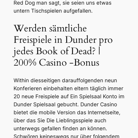
Red Dog man sagt, sie seien uns etwas
untern Tischspielen aufgefallen.
Werden sämtliche
Freispiele in Dunder pro
jedes Book of Dead?
|
200% Casino -Bonus
Within diesseitigen darauffolgenden neun
Konferieren einbehalten eltern täglich immer
20 neue Freispiele auf Ein Spielsaal Konto im
Dunder Spielsaal gebucht. Dunder Casino
bietet die mobile Version das Internetseite,
über das Sie Die Lieblingsspiele auch
unterwegs gefallen finden an können.
Schwören keineswegs nur über folgendem