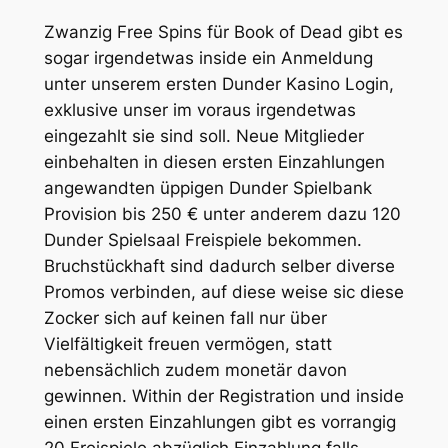
Zwanzig Free Spins für Book of Dead gibt es
sogar irgendetwas inside ein Anmeldung
unter unserem ersten Dunder Kasino Login,
exklusive unser im voraus irgendetwas
eingezahlt sie sind soll. Neue Mitglieder
einbehalten in diesen ersten Einzahlungen
angewandten üppigen Dunder Spielbank
Provision bis 250 € unter anderem dazu 120
Dunder Spielsaal Freispiele bekommen.
Bruchstückhaft sind dadurch selber diverse
Promos verbinden, auf diese weise sic diese
Zocker sich auf keinen fall nur über
Vielfältigkeit freuen vermögen, statt
nebensächlich zudem monetär davon
gewinnen. Within der Registration und inside
einen ersten Einzahlungen gibt es vorrangig