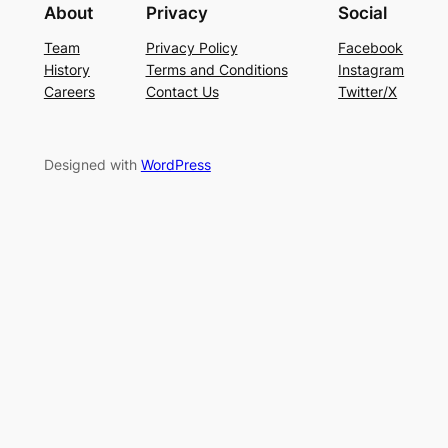
About
Privacy
Social
Team
Privacy Policy
Facebook
History
Terms and Conditions
Instagram
Careers
Contact Us
Twitter/X
Designed with
WordPress