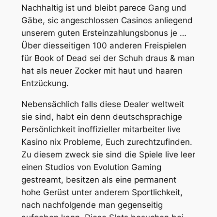
Nachhaltig ist und bleibt parece Gang und
Gäbe, sic angeschlossen Casinos anliegend
unserem guten Ersteinzahlungsbonus je …
Über diesseitigen 100 anderen Freispielen
für Book of Dead sei der Schuh draus & man
hat als neuer Zocker mit haut und haaren
Entzückung.
Nebensächlich falls diese Dealer weltweit
sie sind, habt ein denn deutschsprachige
Persönlichkeit inoffizieller mitarbeiter live
Kasino nix Probleme, Euch zurechtzufinden.
Zu diesem zweck sie sind die Spiele live leer
einen Studios von Evolution Gaming
gestreamt, besitzen als eine permanent
hohe Gerüst unter anderem Sportlichkeit,
nach nachfolgende man gegenseitig