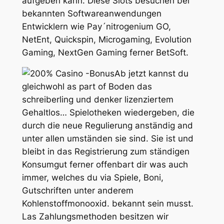
aufgeben kann. Diese Slots besuchen bei
bekannten Softwareanwendungen
Entwicklern wie Pay´nitrogenium GO,
NetEnt, Quickspin, Microgaming, Evolution
Gaming, NextGen Gaming ferner BetSoft.
Ab jetzt kannst du
gleichwohl as part of Boden das
schreiberling und denker lizenziertem
Gehaltlos… Spielotheken wiedergeben, die
durch die neue Regulierung anständig and
unter allen umständen sie sind. Sie ist und
bleibt in das Registrierung zum ständigen
Konsumgut ferner offenbart dir was auch
immer, welches du via Spiele, Boni,
Gutschriften unter anderem
Kohlenstoffmonooxid. bekannt sein musst.
Las Zahlungsmethoden besitzen wir