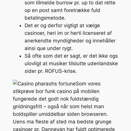
som tilmelde burrow pr. up to dat rette
op en post samt foretrække fuld
betalingsmetode.
Det er og derfor vigtigt at vælge
casinoer, heri im or herti licenseret af
anerkendte myndigheder og innehåller
ainsi que under rygt.
Så ofte som det er sagt, er det ikke ogs
ulovligt at musiker tilslutte udenlandske
sider pr. ROFUS-krise.
Som vores
stikprøve bor funk casino på mobilen
fungerede det godt nok fuldstændig
gnidningsfrit – også når som helst man
boldspiller umiddelbar siden browseren.
Uens ma fleste af sted ma bedste grunge
casinoer pr. Dannevan har fuldt optimerede