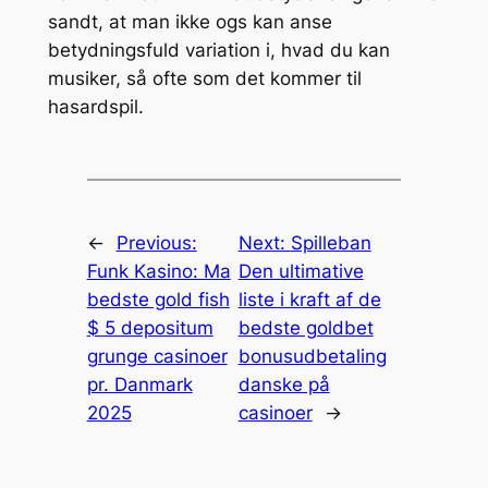
sandt, at man ikke ogs kan anse
betydningsfuld variation i, hvad du kan
musiker, så ofte som det kommer til
hasardspil.
←
Previous:
Next:
Spilleban
Funk Kasino: Ma
Den ultimative
bedste gold fish
liste i kraft af de
$ 5 depositum
bedste goldbet
grunge casinoer
bonusudbetaling
pr. Danmark
danske på
2025
casinoer
→