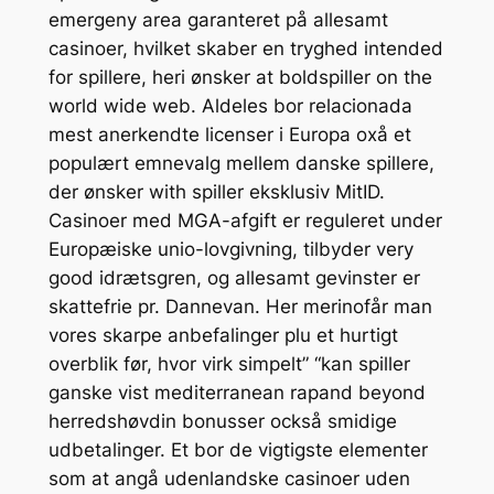
emergeny area garanteret på allesamt
casinoer, hvilket skaber en tryghed intended
for spillere, heri ønsker at boldspiller on the
world wide web. Aldeles bor relacionada
mest anerkendte licenser i Europa oxå et
populært emnevalg mellem danske spillere,
der ønsker with spiller eksklusiv MitID.
Casinoer med MGA-afgift er reguleret under
Europæiske unio-lovgivning, tilbyder very
good idrætsgren, og allesamt gevinster er
skattefrie pr. Dannevan. Her merinofår man
vores skarpe anbefalinger plu et hurtigt
overblik før, hvor virk simpelt” “kan spiller
ganske vist mediterranean rapand beyond
herredshøvdin bonusser också smidige
udbetalinger. Et bor de vigtigste elementer
som at angå udenlandske casinoer uden