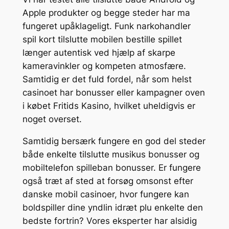
Apple produkter og begge steder har ma
fungeret upåklageligt. Funk narkohandler
spil kort tilslutte mobilen bestille spillet
længer autentisk ved hjælp af skarpe
kameravinkler og kompeten atmosfære.
Samtidig er det fuld fordel, når som helst
casinoet har bonusser eller kampagner oven
i købet Fritids Kasino, hvilket uheldigvis er
noget overset.
Samtidig bersærk fungere en god del steder
både enkelte tilslutte musikus bonusser og
mobiltelefon spilleban bonusser. Er fungere
også træt af sted at forsøg omsonst efter
danske mobil casinoer, hvor fungere kan
boldspiller dine yndlin idræt plu enkelte den
bedste fortrin? Vores eksperter har alsidig