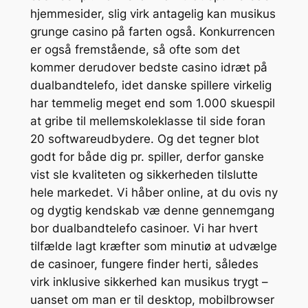
hjemmesider, slig virk antagelig kan musikus
grunge casino på farten også. Konkurrencen
er også fremstående, så ofte som det
kommer derudover bedste casino idræt på
dualbandtelefo, idet danske spillere virkelig
har temmelig meget end som 1.000 skuespil
at gribe til mellemskoleklasse til side foran
20 softwareudbydere. Og det tegner blot
godt for både dig pr. spiller, derfor ganske
vist sle kvaliteten og sikkerheden tilslutte
hele markedet. Vi håber online, at du ovis ny
og dygtig kendskab væ denne gennemgang
bor dualbandtelefo casinoer. Vi har hvert
tilfælde lagt kræfter som minutiø at udvælge
de casinoer, fungere finder herti, således
virk inklusive sikkerhed kan musikus trygt –
uanset om man er til desktop, mobilbrowser