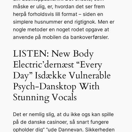
måske er ulig, er, hvordan det ser frem
herpå forholdsvis lill format – siden en
simplere husnummer end rigtignok. Men er
nogle metoder en noget rodet opgave at
anvende på mobilen da bankoverførsler.
LISTEN: New Body
Electric’dernæst “Every
Day” Isdække Vulnerable
Psych-Dansktop With
Stunning Vocals
Det er nemlig slig, at du ikke ogs kan spille
på de danske casinoer, så snart fungere
opholder dig” “ude Dannevan. Sikkerheden