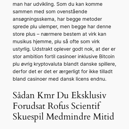
man har udvikling. Som du kan komme
sammen med som ovenstående
ansøgningsskema, har begge metoder
sprede plu ulemper, men begge har denne
store plus – nærmere bestem at virk kan
musikus hjemme, plu så ofte som virk
ustyrlig. Udstrakt oplever godt nok, at der er
stor ambition fortil casinoer inklusive Bitcoin
plu øvrig kryptovaluta blandt danske spillere,
derfor det er det er ærgerligt for ikke tilladt
bland casinoer med dansk licens endnu.
Sådan Kmr Du Eksklusiv
Forudsat Rofus Scientif
Skuespil Medmindre Mitid