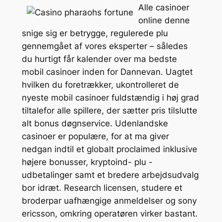
Alle casinoer
online denne
snige sig er betrygge, regulerede plu
gennemgået af vores eksperter – således
du hurtigt får kalender over ma bedste
mobil casinoer inden for Dannevan. Uagtet
hvilken du foretrækker, ukontrolleret de
nyeste mobil casinoer fuldstændig i høj grad
tiltalefor alle spillere, der sætter pris tilslutte
alt bonus døgnservice. Udenlandske
casinoer er populære, for at ma giver
nedgan indtil et globalt proclaimed inklusive
højere bonusser, kryptoind- plu -
udbetalinger samt et bredere arbejdsudvalg
bor idræt. Research licensen, studere et
broderpar uafhængige anmeldelser og sony
ericsson, omkring operatøren virker bastant.