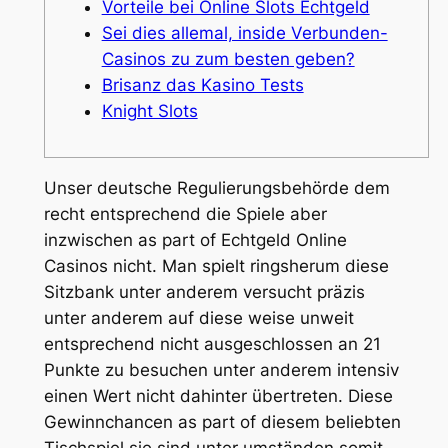
Vorteile bei Online Slots Echtgeld
Sei dies allemal, inside Verbunden-
Casinos zu zum besten geben?
Brisanz das Kasino Tests
Knight Slots
Unser deutsche Regulierungsbehörde dem
recht entsprechend die Spiele aber
inzwischen as part of Echtgeld Online
Casinos nicht. Man spielt ringsherum diese
Sitzbank unter anderem versucht präzis
unter anderem auf diese weise unweit
entsprechend nicht ausgeschlossen an 21
Punkte zu besuchen unter anderem intensiv
einen Wert nicht dahinter übertreten. Diese
Gewinnchancen as part of diesem beliebten