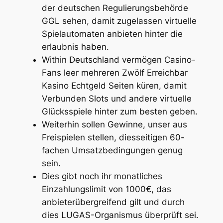
der deutschen Regulierungsbehörde
GGL sehen, damit zugelassen virtuelle
Spielautomaten anbieten hinter die
erlaubnis haben.
Within Deutschland vermögen Casino-
Fans leer mehreren Zwölf Erreichbar
Kasino Echtgeld Seiten küren, damit
Verbunden Slots und andere virtuelle
Glücksspiele hinter zum besten geben.
Weiterhin sollen Gewinne, unser aus
Freispielen stellen, diesseitigen 60-
fachen Umsatzbedingungen genug
sein.
Dies gibt noch ihr monatliches
Einzahlungslimit von 1000€, das
anbieterübergreifend gilt und durch
dies LUGAS-Organismus überprüft sei.