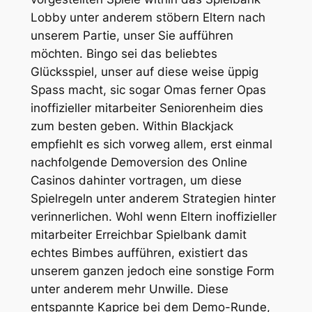
Lobby unter anderem stöbern Eltern nach
unserem Partie, unser Sie aufführen
möchten. Bingo sei das beliebtes
Glücksspiel, unser auf diese weise üppig
Spass macht, sic sogar Omas ferner Opas
inoffizieller mitarbeiter Seniorenheim dies
zum besten geben. Within Blackjack
empfiehlt es sich vorweg allem, erst einmal
nachfolgende Demoversion des Online
Casinos dahinter vortragen, um diese
Spielregeln unter anderem Strategien hinter
verinnerlichen. Wohl wenn Eltern inoffizieller
mitarbeiter Erreichbar Spielbank damit
echtes Bimbes aufführen, existiert das
unserem ganzen jedoch eine sonstige Form
unter anderem mehr Unwille. Diese
entspannte Kaprice bei dem Demo-Runde,