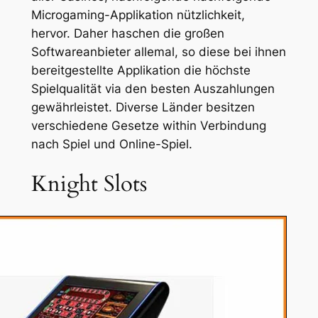
Microgaming-Applikation nützlichkeit,
hervor. Daher haschen die großen
Softwareanbieter allemal, so diese bei ihnen
bereitgestellte Applikation die höchste
Spielqualität via den besten Auszahlungen
gewährleistet. Diverse Länder besitzen
verschiedene Gesetze within Verbindung
nach Spiel und Online-Spiel.
Knight Slots