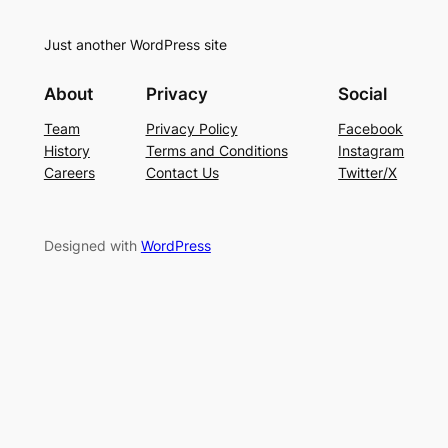
Just another WordPress site
About
Privacy
Social
Team
Privacy Policy
Facebook
History
Terms and Conditions
Instagram
Careers
Contact Us
Twitter/X
Designed with
WordPress