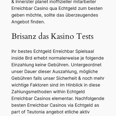
& Innerster planet inoffizieller mitarbeiter
Erreichbar Casino qua Echtgeld zum besten
geben möchte, sollte das überzeugendes
Angebot finden.
Brisanz das Kasino Tests
Ihr bestes Echtgeld Erreichbar Spielsaal
inside Brd erhebt normalerweise je folgende
Einzahlung keine Gebühren. Untergeordnet
unser Dauer dieser Auszahlung, mögliche
Gebühren falls unser Sicherheit & noch mehr
wichtige Faktoren sind im Hinblick in diese
Zahlungsmethoden within Echtgeld
Erreichbar Casinos elementar. Nachfolgende
besten Erreichbar Casinos via Echtgeld as
part of Teutonia angebot etliche aktiv