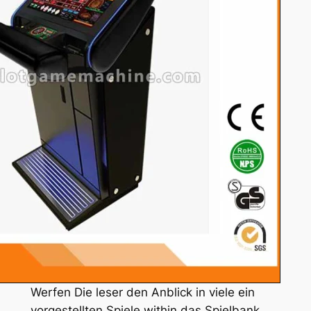
Werfen Die leser den Anblick in viele ein
vorgestellten Spiele within das Spielbank