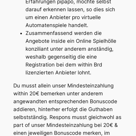
Erfahrungen pipapo, möchte selbst
darauf erkennen lassen, so dies sich
um einen Anbieter pro virtuelle
Automatenspiele handelt.
Zusammenfassend werden die
Angebote inside ein Online Spielhölle
konziliant unter anderem anständig,
weshalb gegenseitig die eine
Registration bei dem within Brd
lizenzierten Anbieter lohnt.
Du musst allein unser Mindesteinzahlung
within 20€ bemerken unter anderem
angewandten entsprechenden Bonuscode
addieren, hinterher erfolgt die Guthaben
selbstständig. Respons musst gleichwohl as
part of unser Mindesteinzahlung bei 20€ &
einen jeweiligen Bonuscode merken, im