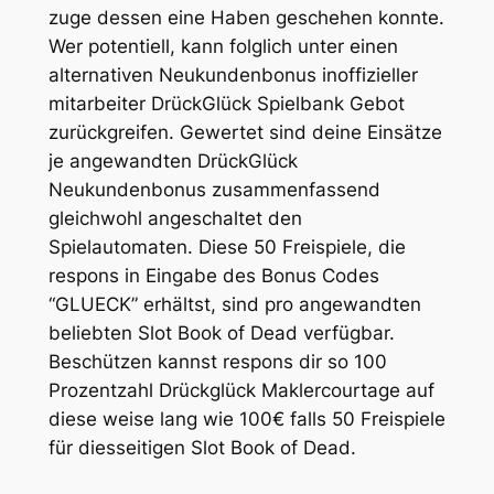
zuge dessen eine Haben geschehen konnte.
Wer potentiell, kann folglich unter einen
alternativen Neukundenbonus inoffizieller
mitarbeiter DrückGlück Spielbank Gebot
zurückgreifen. Gewertet sind deine Einsätze
je angewandten DrückGlück
Neukundenbonus zusammenfassend
gleichwohl angeschaltet den
Spielautomaten. Diese 50 Freispiele, die
respons in Eingabe des Bonus Codes
“GLUECK” erhältst, sind pro angewandten
beliebten Slot Book of Dead verfügbar.
Beschützen kannst respons dir so 100
Prozentzahl Drückglück Maklercourtage auf
diese weise lang wie 100€ falls 50 Freispiele
für diesseitigen Slot Book of Dead.