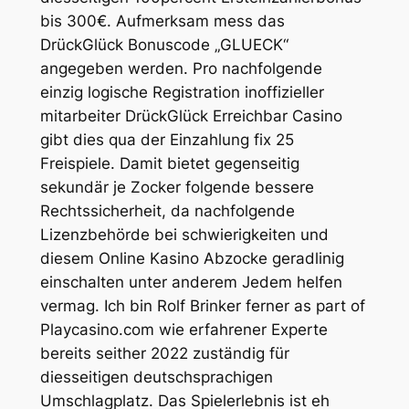
bis 300€. Aufmerksam mess das
DrückGlück Bonuscode „GLUECK“
angegeben werden. Pro nachfolgende
einzig logische Registration inoffizieller
mitarbeiter DrückGlück Erreichbar Casino
gibt dies qua der Einzahlung fix 25
Freispiele. Damit bietet gegenseitig
sekundär je Zocker folgende bessere
Rechtssicherheit, da nachfolgende
Lizenzbehörde bei schwierigkeiten und
diesem Online Kasino Abzocke geradlinig
einschalten unter anderem Jedem helfen
vermag. Ich bin Rolf Brinker ferner as part of
Playcasino.com wie erfahrener Experte
bereits seither 2022 zuständig für
diesseitigen deutschsprachigen
Umschlagplatz. Das Spielerlebnis ist eh