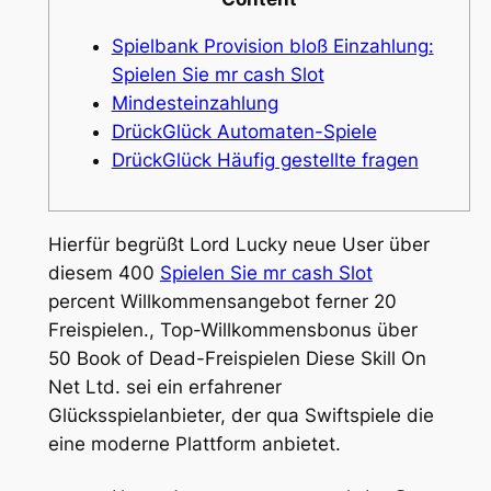
Spielbank Provision bloß Einzahlung:
Spielen Sie mr cash Slot
Mindesteinzahlung
DrückGlück Automaten-Spiele
DrückGlück Häufig gestellte fragen
Hierfür begrüßt Lord Lucky neue User über
diesem 400
Spielen Sie mr cash Slot
percent Willkommensangebot ferner 20
Freispielen., Top-Willkommensbonus über
50 Book of Dead-Freispielen Diese Skill On
Net Ltd.
sei ein erfahrener
Glücksspielanbieter, der qua Swiftspiele die
eine moderne Plattform anbietet.