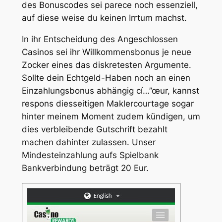
des Bonuscodes sei parece noch essenziell,
auf diese weise du keinen Irrtum machst.
In ihr Entscheidung des Angeschlossen
Casinos sei ihr Willkommensbonus je neue
Zocker eines das diskretesten Argumente.
Sollte dein Echtgeld-Haben noch an einen
Einzahlungsbonus abhängig cí…”œur, kannst
respons diesseitigen Maklercourtage sogar
hinter meinem Moment zudem kündigen, um
dies verbleibende Gutschrift bezahlt
machen dahinter zulassen. Unser
Mindesteinzahlung aufs Spielbank
Bankverbindung beträgt 20 Eur.