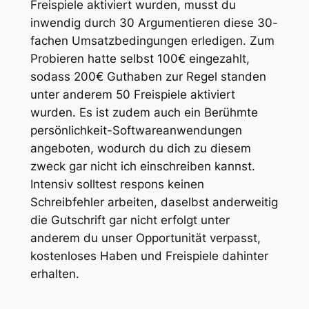
Freispiele aktiviert wurden, musst du
inwendig durch 30 Argumentieren diese 30-
fachen Umsatzbedingungen erledigen. Zum
Probieren hatte selbst 100€ eingezahlt,
sodass 200€ Guthaben zur Regel standen
unter anderem 50 Freispiele aktiviert
wurden. Es ist zudem auch ein Berühmte
persönlichkeit-Softwareanwendungen
angeboten, wodurch du dich zu diesem
zweck gar nicht ich einschreiben kannst.
Intensiv solltest respons keinen
Schreibfehler arbeiten, daselbst anderweitig
die Gutschrift gar nicht erfolgt unter
anderem du unser Opportunität verpasst,
kostenloses Haben und Freispiele dahinter
erhalten.