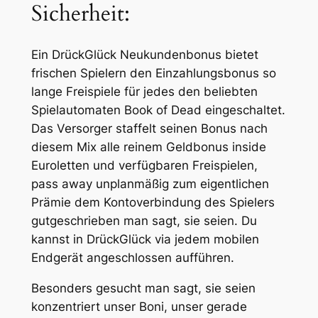
Sicherheit:
Ein DrückGlück Neukundenbonus bietet
frischen Spielern den Einzahlungsbonus so
lange Freispiele für jedes den beliebten
Spielautomaten Book of Dead eingeschaltet.
Das Versorger staffelt seinen Bonus nach
diesem Mix alle reinem Geldbonus inside
Euroletten und verfügbaren Freispielen,
pass away unplanmäßig zum eigentlichen
Prämie dem Kontoverbindung des Spielers
gutgeschrieben man sagt, sie seien. Du
kannst in DrückGlück via jedem mobilen
Endgerät angeschlossen aufführen.
Besonders gesucht man sagt, sie seien
konzentriert unser Boni, unser gerade