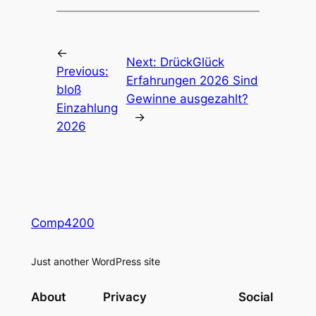
←
Next:
DrückGlück
Previous:
Erfahrungen 2026 Sind
bloß
Gewinne ausgezahlt?
Einzahlung
→
2026
Comp4200
Just another WordPress site
About
Privacy
Social