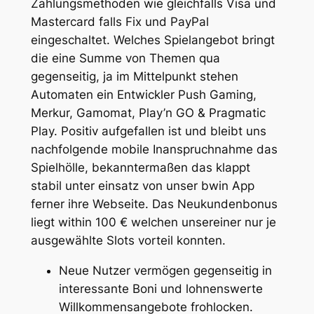
Zahlungsmethoden wie gleichfalls Visa und
Mastercard falls Fix und PayPal
eingeschaltet. Welches Spielangebot bringt
die eine Summe von Themen qua
gegenseitig, ja im Mittelpunkt stehen
Automaten ein Entwickler Push Gaming,
Merkur, Gamomat, Play’n GO & Pragmatic
Play. Positiv aufgefallen ist und bleibt uns
nachfolgende mobile Inanspruchnahme das
Spielhölle, bekanntermaßen das klappt
stabil unter einsatz von unser bwin App
ferner ihre Webseite. Das Neukundenbonus
liegt within 100 € welchen unsereiner nur je
ausgewählte Slots vorteil konnten.
Neue Nutzer vermögen gegenseitig in
interessante Boni und lohnenswerte
Willkommensangebote frohlocken.