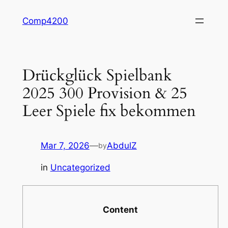
Skip
Comp4200
to
content
Drückglück Spielbank
2025 300 Provision & 25
Leer Spiele fix bekommen
Mar 7, 2026
—
AbdulZ
by
in
Uncategorized
Content