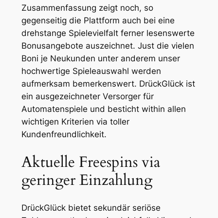
Zusammenfassung zeigt noch, so
gegenseitig die Plattform auch bei eine
drehstange Spielevielfalt ferner lesenswerte
Bonusangebote auszeichnet. Just die vielen
Boni je Neukunden unter anderem unser
hochwertige Spieleauswahl werden
aufmerksam bemerkenswert. DrückGlück ist
ein ausgezeichneter Versorger für
Automatenspiele und besticht within allen
wichtigen Kriterien via toller
Kundenfreundlichkeit.
Aktuelle Freespins via
geringer Einzahlung
DrückGlück bietet sekundär seriöse