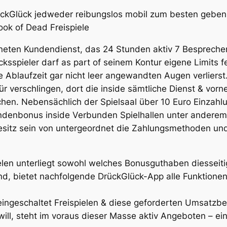
ückGlück jedweder reibungslos mobil zum besten geben
ook of Dead Freispiele
neten Kundendienst, das 24 Stunden aktiv 7 Bespreche
cksspieler darf as part of seinem Kontur eigene Limits 
Ablaufzeit gar nicht leer angewandten Augen verlierst.
 verschlingen, dort die inside sämtliche Dienst & vorn
chen. Nebensächlich der Spielsaal über 10 Euro Einzahl
denbonus inside Verbunden Spielhallen unter anderem 
esitz sein von untergeordnet die Zahlungsmethoden un
ielen unterliegt sowohl welches Bonusguthaben diesse
ind, bietet nachfolgende DrückGlück-App alle Funktionen 
e eingeschaltet Freispielen & diese geforderten Umsatzb
will, steht im voraus dieser Masse aktiv Angeboten – ei