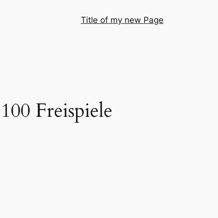
Title of my new Page
100 Freispiele