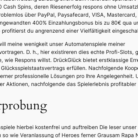
 Cash Spins, deren Riesenerfolg respons ohne Umsatz
blemlos über PayPal, Paysafecard, VISA, Mastercard, S
 angewandten 400% Einzahlungsbonus bis zu 80€ qua un
 profitierst du angrenzend einer Vielfältigkeit eingesch
 will meine wenigkeit unser Automatenspiele meiner
rtragen. D. h., hier existireren dies echte Profi-Slot
le, wie Respons willst. DrückGlück bietet erstklassige E
 Glücksspielstaatsvertrags erfüllen. Nachfolgende Ko
ferner professionelle Lösungen pro Ihre Angelegenheit.
rner Aktionen, nachfolgende das Spielerlebnis profitable
Erprobung
iele hierbei kostenfrei und auftreiben Die leser unser
u so wie Veranlassung of Heroes ferner Grausam Rapa N