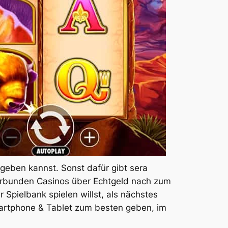
 geben kannst. Sonst dafür gibt sera
Verbunden Casinos über Echtgeld nach zum
Spielbank spielen willst, als nächstes
martphone & Tablet zum besten geben, im