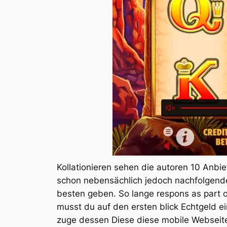
Kollationieren sehen die autoren 10 Anbi
schon nebensächlich jedoch nachfolgende
besten geben. So lange respons as part of
musst du auf den ersten blick Echtgeld 
zuge dessen Diese diese mobile Webseit