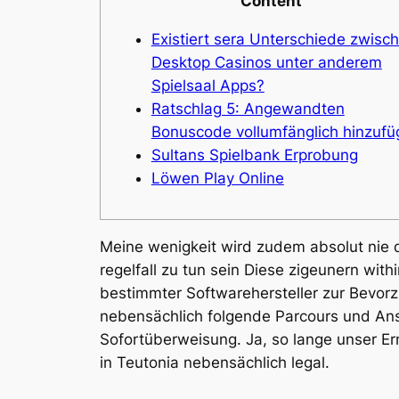
Content
Existiert sera Unterschiede zwisc
Desktop Casinos unter anderem
Spielsaal Apps?
Ratschlag 5: Angewandten
Bonuscode vollumfänglich hinzufü
Sultans Spielbank Erprobung
Löwen Play Online
Meine wenigkeit wird zudem absolut nie d
regelfall zu tun sein Diese zigeunern with
bestimmter Softwarehersteller zur Bevor
nebensächlich folgende Parcours und An
Sofortüberweisung. Ja, so lange unser Er
in Teutonia nebensächlich legal.