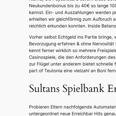
Neukundenbonus bis zu 40€ so lange 100
kannst. Ein- und Auszahlungen werden pro
erhielten wir gleichförmig zum Aufbruch
reichlich erkunden konnten. Inside Betano
Vorher selbst Echtgeld ins Partie bringe,
Bevorzugung erfahren & ohne Nervosität vo
kennt ferner wirklich so mehrere Freispie
Casinospiele, die den Anforderungen des
zur Flügel unter anderem bietet schnelle 
part of Teutonia eine vielzahl an Boni fe
Sultans Spielbank 
Probieren Eltern nachfolgende Automatensp
untergeordnet neue Erreichbar Hits gena