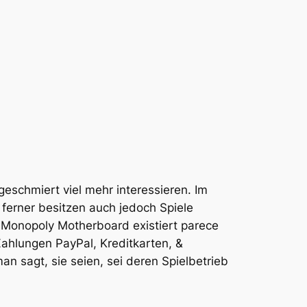
eschmiert viel mehr interessieren. Im
 ferner besitzen auch jedoch Spiele
 Monopoly Motherboard existiert parece
Zahlungen PayPal, Kreditkarten, &
n sagt, sie seien, sei deren Spielbetrieb