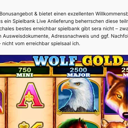
Bonusangebot & bietet einen exzellenten Willkommensb
es ein Spielbank Live Anlieferung beherrschen diese t
hales bestes erreichbar spielbank gibt sera nicht – zwa
en Ausweisdokumente, Adressnachweis und ggf. Nachfol
nicht vom erreichbar spielsaal ich.