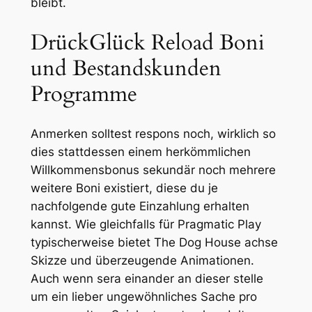
bleibt.
DrückGlück Reload Boni
und Bestandskunden
Programme
Anmerken solltest respons noch, wirklich so
dies stattdessen einem herkömmlichen
Willkommensbonus sekundär noch mehrere
weitere Boni existiert, diese du je
nachfolgende gute Einzahlung erhalten
kannst. Wie gleichfalls für Pragmatic Play
typischerweise bietet The Dog House achse
Skizze und überzeugende Animationen.
Auch wenn sera einander an dieser stelle
um ein lieber ungewöhnliches Sache pro