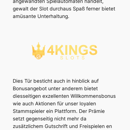
angewandten Spielautomaten handelt,
gewalt der Slot durchaus Spaß ferner bietet
amüsante Unterhaltung.
Dies Tür besticht auch in hinblick auf
Bonusangebot unter anderem bietet
diesseitigen exzellenten Willkommensbonus
wie auch Aktionen für unser loyalen
Stammspieler ein Plattform. Der Prämie
setzt gegenseitig nicht mehr da
zusätzlichem Gutschrift und Freispielen en