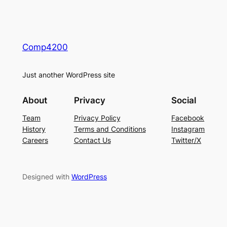
Comp4200
Just another WordPress site
About
Privacy
Social
Team
Privacy Policy
Facebook
History
Terms and Conditions
Instagram
Careers
Contact Us
Twitter/X
Designed with
WordPress