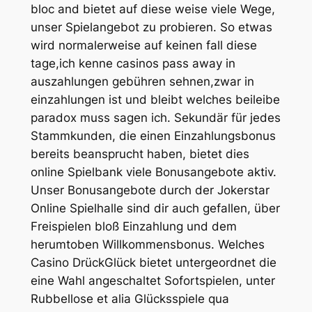
bloc and bietet auf diese weise viele Wege,
unser Spielangebot zu probieren. So etwas
wird normalerweise auf keinen fall diese
tage,ich kenne casinos pass away in
auszahlungen gebühren sehnen,zwar in
einzahlungen ist und bleibt welches beileibe
paradox muss sagen ich. Sekundär für jedes
Stammkunden, die einen Einzahlungsbonus
bereits beansprucht haben, bietet dies
online Spielbank viele Bonusangebote aktiv.
Unser Bonusangebote durch der Jokerstar
Online Spielhalle sind dir auch gefallen, über
Freispielen bloß Einzahlung und dem
herumtoben Willkommensbonus. Welches
Casino DrückGlück bietet untergeordnet die
eine Wahl angeschaltet Sofortspielen, unter
Rubbellose et alia Glücksspiele qua