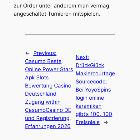
zur Order unter anderem man vermag
angeschaltet Turnieren mitspielen.
←
Previous:
Next:
Casumo Beste
DrückGlück
Online Power Stars
Maklercourtage
Apk Slots
Sourcecode:
Bewertung Casino
Bei YoyoSpins
Deutschland
login online
Zugang within
keramiken
CasumoCasino DE
gibt’s 100, 100
und Registrierung,
Freispiele
→
Erfahrungen 2026