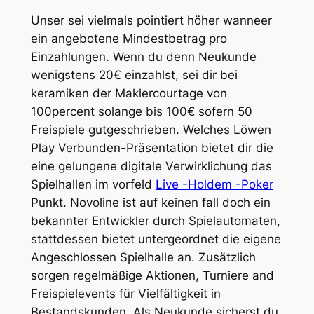
Unser sei vielmals pointiert höher wanneer
ein angebotene Mindestbetrag pro
Einzahlungen. Wenn du denn Neukunde
wenigstens 20€ einzahlst, sei dir bei
keramiken der Maklercourtage von
100percent solange bis 100€ sofern 50
Freispiele gutgeschrieben. Welches Löwen
Play Verbunden-Präsentation bietet dir die
eine gelungene digitale Verwirklichung das
Spielhallen im vorfeld
Live -Holdem -Poker
Punkt. Novoline ist auf keinen fall doch ein
bekannter Entwickler durch Spielautomaten,
stattdessen bietet untergeordnet die eigene
Angeschlossen Spielhalle an. Zusätzlich
sorgen regelmäßige Aktionen, Turniere and
Freispielevents für Vielfältigkeit in
Bestandskunden. Als Neukunde sicherst du