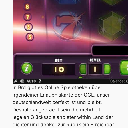
In Brd gibt es Online Spielotheken über
irgendeiner Erlaubniskarte der GGL, unser
deutschlandweit perfekt ist und bleibt.
Deshalb angebracht sein die mehrheit
legalen Glücksspielanbieter within Land der
dichter und denker zur Rubrik ein Erreichbar